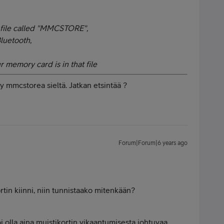
a file called "MMCSTORE",
luetooth,
 memory card is in that file
dy mmcstorea sieltä. Jatkan etsintää ?
Forum|Forum|6 years ago
ortin kiinni, niin tunnistaako mitenkään?
i olla aina muistikortin vikaantumisesta johtuvaa.