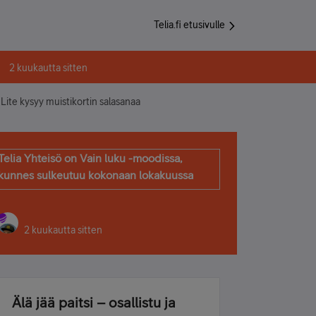
Telia.fi etusivulle
2 kuukautta sitten
ite kysyy muistikortin salasanaa
Telia Yhteisö on Vain luku -moodissa,
kunnes sulkeutuu kokonaan lokakuussa
2 kuukautta sitten
Älä jää paitsi – osallistu ja