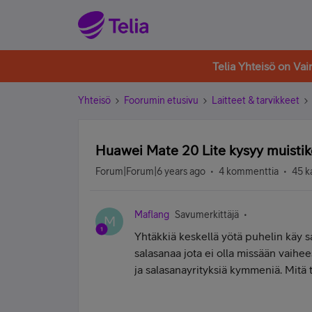
Telia Yhteisö on Va
Yhteisö
Foorumin etusivu
Laitteet & tarvikkeet
Huawei Mate 20 Lite kysyy muistik
Forum|Forum|6 years ago
4 kommenttia
45 k
Maflang
Savumerkittäjä
M
Yhtäkkiä keskellä yötä puhelin käy 
salasanaa jota ei olla missään vaihe
ja salasanayrityksiä kymmeniä. Mitä