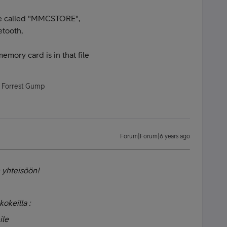
file called "MMCSTORE",
etooth,
mory card is in that file
- Forrest Gump
Forum|Forum|6 years ago
n yhteisöön!
kokeilla :
ile