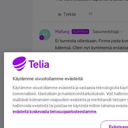
Tykkää
Maflang
Savumerkittäjä
ALOITTAJA
M
Ei tunnista ollenkaan. Firma josta kor
kätensä. Olen nyt kymmeniä erilaisia
kiitos kuvat on myös pilvessä mut 32G
Tykkää
Käytämme sivustollamme evästeitä
Käytämme sivustollamme evästeitä ja vastaavia teknologioita kä
toiminnallisiin, tilastollisiin ja markkinointitarkoituksiin. Voit hallinn
sisältävät kolmansien osapuolien evästeitä ja merkitsevät tietojen si
hallinnoida evästeitä tai poistaa ne käytöstä milloin tahansa eväste
evästeitä koskevasta tietosuojaselosteestamme.
Evästeas