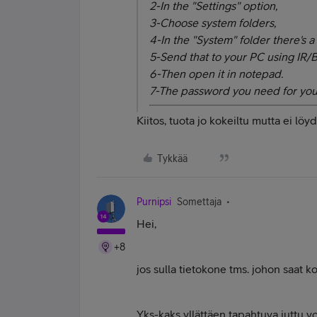
2-In the "Settings" option,
3-Choose system folders,
4-In the "System" folder there's 
5-Send that to your PC using IR/B
6-Then open it in notepad.
7-The password you need for your
Kiitos, tuota jo kokeiltu mutta ei löy
Tykkää
Purnipsi
Somettaja
Hei,
+8
jos sulla tietokone tms. johon saat k
Yks-kaks yllättäen tapahtuva juttu vo