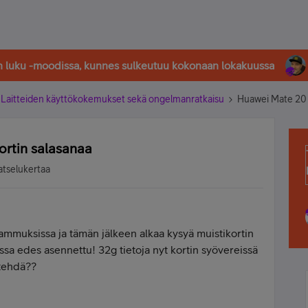
in luku -moodissa, kunnes sulkeutuu kokonaan lokakuussa
Laitteiden käyttökokemukset sekä ongelmanratkaisu
Huawei Mate 20 L
ortin salasanaa
atselukertaa
sammuksissa ja tämän jälkeen alkaa kysyä muistikortin
essa edes asennettu! 32g tietoja nyt kortin syövereissä
 tehdä??