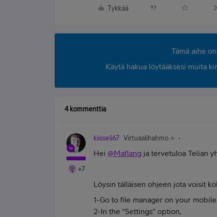
Tykkää
Tämä aihe on 
Käytä hakua löytääksesi muita kirjo
4 kommenttia
kiisseli67
Virtuaalihahmo ⭐️
Hei
@Maflang
ja tervetuloa Telian y
+7
Löysin tälläisen ohjeen jota voisit kok
1-Go to file manager on your mobile
2-In the "Settings" option,