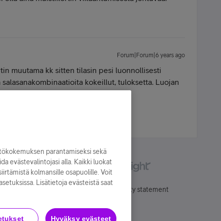
Forum|Forum|6 years ago
tin muutama kk sitten tilasin pesi luonnollisesti
 salasanakombinaatioita kokeillut, tuloksetta. Luojan
b tietoja ois kiva saada takasinkin..
yttökokemuksen parantamiseksi sekä
oida evästevalintojasi alla. Kaikki luokat
irtämistä kolmansille osapuolille. Voit
asetuksissa. Lisätietoja evästeistä saat
Käyttöehdot
Accessibility statement
etukset
Hyväksy evästeet