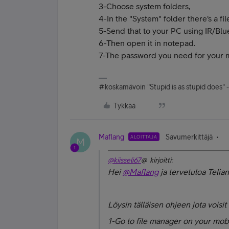
3-Choose system folders,
4-In the "System" folder there's a 
5-Send that to your PC using IR/Blu
6-Then open it in notepad.
7-The password you need for your me
#koskamävoin "Stupid is as stupid does" 
Tykkää
Maflang
Savumerkittäjä
ALOITTAJA
M
@kiisseli67
@ kirjoitti:
Hei
@Maflang
ja tervetuloa Telia
Löysin tälläisen ohjeen jota voisit 
1-Go to file manager on your mob