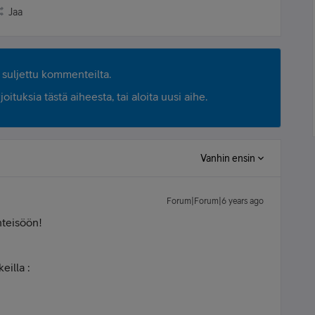
Jaa
suljettu kommenteilta.
ituksia tästä aiheesta, tai aloita uusi aihe.
Vanhin ensin
Forum|Forum|6 years ago
hteisöön!
eilla :