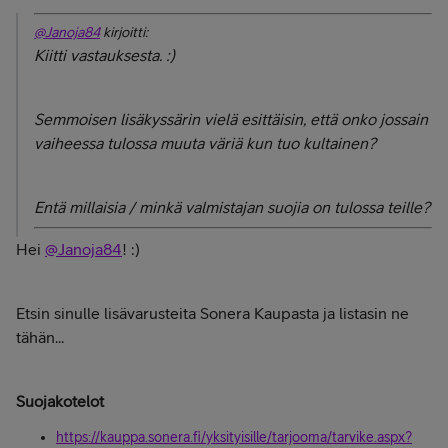
@Janoja84
kirjoitti:
Kiitti vastauksesta. :)
Semmoisen lisäkyssärin vielä esittäisin, että onko jossain
vaiheessa tulossa muuta väriä kun tuo kultainen?
Entä millaisia / minkä valmistajan suojia on tulossa teille?
Hei
@Janoja84
! :)
Etsin sinulle lisävarusteita Sonera Kaupasta ja listasin ne
tähän...
Suojakotelot
https://kauppa.sonera.fi/yksityisille/tarjooma/tarvike.aspx?