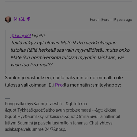
MiaSL
Forum|Forum|9 years ago
@Janoja84
kirjoitti:
Teillä näkyy nyt olevan Mate 9 Pro verkkokaupan
listoilla (tällä hetkellä saa vain myymälöistä), mutta onko
Mate 9:n normiversiota tulossa myyntiin lainkaan, vai
vaan tuo Pro-malli?
Sainkin jo vastauksen, näillä näkymin ei normimallia ole
tulossa valikoimaan. Eli
Pro
:lla mennään :smileyhappy:
Pongasitko hyv&auml;n viestin --&gt; klikkaa
&quot;Tykkää&quot;Saitko avun probleemaasi --&gt; klikkaa
&quot;Hyv&auml;ksy ratkaisuksi&quot;Omilla Sivuilla hallinnoit
liittymi&auml;si ja palveluitasi milloin tahansa. Chat-yhteys
asiakaspalveluumme 24/7&nbsp;