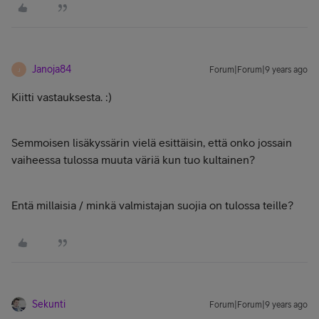
Janoja84
Forum|Forum|9 years ago
J
Kiitti vastauksesta. :)
Semmoisen lisäkyssärin vielä esittäisin, että onko jossain
vaiheessa tulossa muuta väriä kun tuo kultainen?
Entä millaisia / minkä valmistajan suojia on tulossa teille?
Sekunti
Forum|Forum|9 years ago