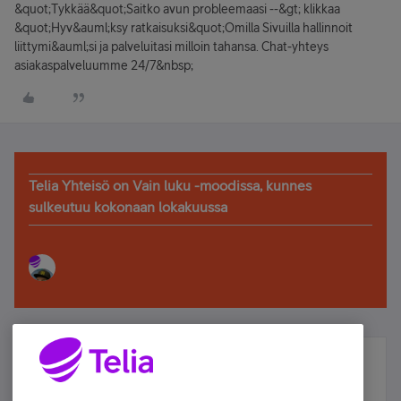
&quot;Tykkää&quot;Saitko avun probleemaasi --&gt; klikkaa
&quot;Hyv&auml;ksy ratkaisuksi&quot;Omilla Sivuilla hallinnoit
liittymi&auml;si ja palveluitasi milloin tahansa. Chat-yhteys
asiakaspalveluumme 24/7&nbsp;
Telia Yhteisö on Vain luku -moodissa, kunnes
sulkeutuu kokonaan lokakuussa
Älä jää paitsi – osallistu ja voita!