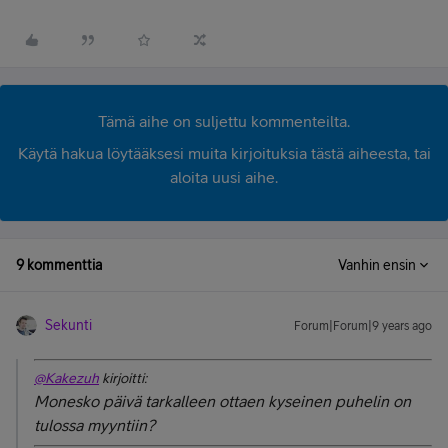
Tämä aihe on suljettu kommenteilta.
Käytä hakua löytääksesi muita kirjoituksia tästä aiheesta, tai
aloita uusi aihe.
9 kommenttia
Vanhin ensin
Sekunti
Forum|Forum|9 years ago
@Kakezuh
kirjoitti:
Monesko päivä tarkalleen ottaen kyseinen puhelin on
tulossa myyntiin?