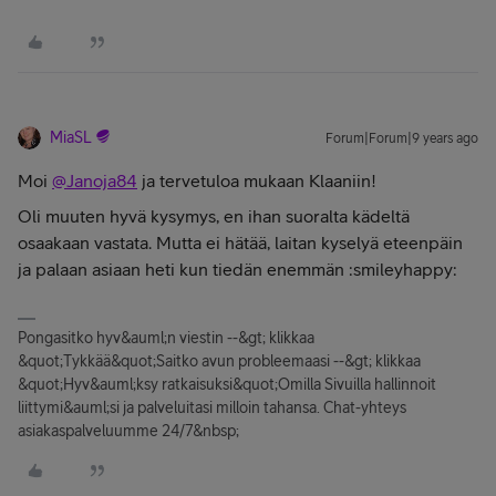
MiaSL
Forum|Forum|9 years ago
Moi
@Janoja84
ja tervetuloa mukaan Klaaniin!
Oli muuten hyvä kysymys, en ihan suoralta kädeltä
osaakaan vastata. Mutta ei hätää, laitan kyselyä eteenpäin
ja palaan asiaan heti kun tiedän enemmän :smileyhappy:
Pongasitko hyv&auml;n viestin --&gt; klikkaa
&quot;Tykkää&quot;Saitko avun probleemaasi --&gt; klikkaa
&quot;Hyv&auml;ksy ratkaisuksi&quot;Omilla Sivuilla hallinnoit
liittymi&auml;si ja palveluitasi milloin tahansa. Chat-yhteys
asiakaspalveluumme 24/7&nbsp;