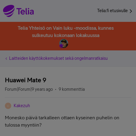
Telia.fi etusivulle
Telia Yhteisö on Vain luku -moodissa, kunnes
sulkeutuu kokonaan lokakuussa
Laitteiden käyttökokemukset sekä ongelmanratkaisu
Huawei Mate 9
Forum|Forum|9 years ago
9 kommenttia
Kakezuh
K
Monesko päivä tarkalleen ottaen kyseinen puhelin on
tulossa myyntiin?