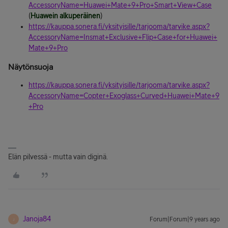
AccessoryName=Huawei+Mate+9+Pro+Smart+View+Case
(
Huawein alkuperäinen
)
https://kauppa.sonera.fi/yksityisille/tarjooma/tarvike.aspx?
AccessoryName=Insmat+Exclusive+Flip+Case+for+Huawei+
Mate+9+Pro
Näytönsuoja
https://kauppa.sonera.fi/yksityisille/tarjooma/tarvike.aspx?
AccessoryName=Copter+Exoglass+Curved+Huawei+Mate+9
+Pro
Elän pilvessä - mutta vain diginä.
Janoja84
Forum|Forum|9 years ago
J