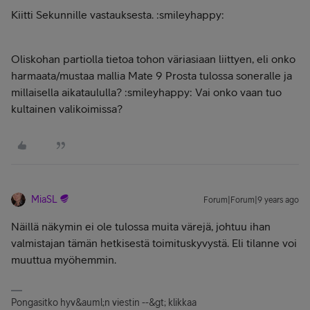
Kiitti Sekunnille vastauksesta. :smileyhappy:
Oliskohan partiolla tietoa tohon väriasiaan liittyen, eli onko
harmaata/mustaa mallia Mate 9 Prosta tulossa soneralle ja
millaisella aikataululla? :smileyhappy: Vai onko vaan tuo
kultainen valikoimissa?
MiaSL
Forum|Forum|9 years ago
Näillä näkymin ei ole tulossa muita värejä, johtuu ihan
valmistajan tämän hetkisestä toimituskyvystä. Eli tilanne voi
muuttua myöhemmin.
Pongasitko hyv&auml;n viestin --&gt; klikkaa