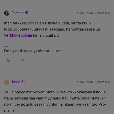
RaMaria
Forum|Forum|9 years ago
Ihan tarkkaa päivää en uskalla luvata, mutta kuun
loppupuolella luultavasti saadaan. Kannattaa seurailla
verkkokauppaa
tämän osalta. :)
Paina peukkua jos tykkäsit vastauksesta!
Janoja84
Forum|Forum|9 years ago
J
Teillä näkyy nyt olevan Mate 9 Pro verkkokaupan listoilla
(tällä hetkellä saa vain myymälöistä), mutta onko Mate 9:n
normiversiota tulossa myyntiin lainkaan, vai vaan tuo Pro-
malli?