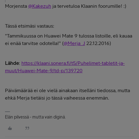
Morjensta
@Kakezuh
ja tervetuloa Klaanin foorumille! :)
Tässä etsimäsi vastaus:
"Tammikuussa on Huawei Mate 9 tulossa listoille, eli kauaa
ei enää tarvitse odotella!" (
@Merja_J
22.12.2016)
Lähde
:
https://klaani.sonera.fi/t5/Puhelimet-tabletit-ja-
muut/Huawei-Mate-9/td-p/139720
Päivämäärää ei ole vielä ainakaan itselläni tiedossa, mutta
ehkä Merja tietäisi jo tässä vaiheessa enemmän.
Elän pilvessä - mutta vain diginä.