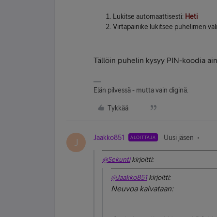
Lukitse automaattisesti:
Heti
Virtapainike lukitsee puhelimen väl
Tällöin puhelin kysyy PIN-koodia ain
Elän pilvessä - mutta vain diginä.
Tykkää
Jaakko851
Uusi jäsen
ALOITTAJA
J
@Sekunti
kirjoitti:
@Jaakko851
kirjoitti:
Neuvoa kaivataan: