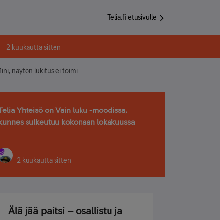
Telia.fi etusivulle
2 kuukautta sitten
ni, näytön lukitus ei toimi
Telia Yhteisö on Vain luku -moodissa,
kunnes sulkeutuu kokonaan lokakuussa
2 kuukautta sitten
Älä jää paitsi – osallistu ja