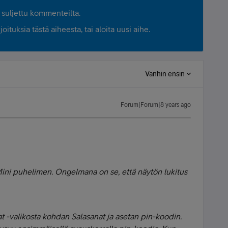
suljettu kommenteilta.
ituksia tästä aiheesta, tai aloita uusi aihe.
Vanhin ensin
Forum|Forum|8 years ago
Mini puhelimen. Ongelmana on se, että näytön lukitus
at -valikosta kohdan Salasanat ja asetan pin-koodin.