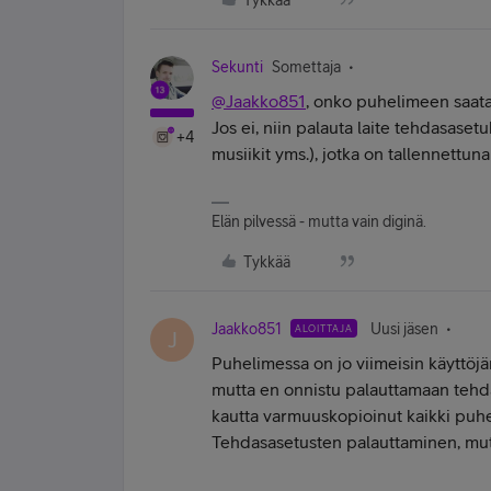
Tykkää
Sekunti
Somettaja
@Jaakko851
, onko puhelimeen saatav
Jos ei, niin palauta laite tehdasaset
+4
musiikit yms.), jotka on tallennettu
Elän pilvessä - mutta vain diginä.
Tykkää
Jaakko851
Uusi jäsen
ALOITTAJA
J
Puhelimessa on jo viimeisin käyttöj
mutta en onnistu palauttamaan tehda
kautta varmuuskopioinut kaikki puhel
Tehdasasetusten palauttaminen, mutta