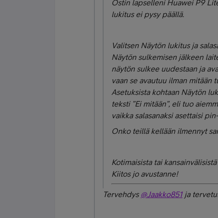
Ostin lapselleni Huawei P9 Li
lukitus ei pysy päällä.
Valitsen Näytön lukitus ja sala
Näytön sulkemisen jälkeen lait
näytön sulkee uudestaan ja avaa
vaan se avautuu ilman mitään 
Asetuksista kohtaan Näytön luki
teksti ”Ei mitään”, eli tuo aie
vaikka salasanaksi asettaisi pin
Onko teillä kellään ilmennyt 
Kotimaisista tai kansainvälisist
Kiitos jo avustanne!
Tervehdys
@Jaakko851
ja tervetu