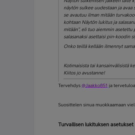
Näytön sulkemisen jälkeen laite 
näytön sulkee uudestaan ja avaa s
se avautuu ilman mitään turvakoo
kohtaan Näytön lukitus ja salasana
mitään”, eli tuo aiemmin asetett
salasanaksi asettaisi pin-koodin si
Onko teillä kellään ilmennyt sam
Kotimaisista tai kansainvälisistä 
Kiitos jo avustanne!
Tervehdys
@Jaakko851
ja tervetuloa
Suosittelen sinua muokkaamaan vielä 
Turvallisen lukituksen asetukset