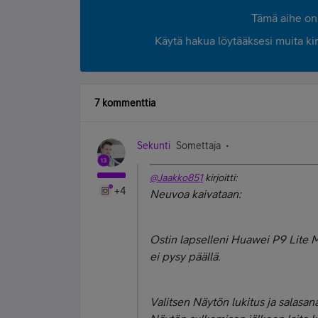
Tämä aihe on 
Käytä hakua löytääksesi muita kirjo
7 kommenttia
Sekunti
Somettaja
@Jaakko851
kirjoitti:
+4
Neuvoa kaivataan:
Ostin lapselleni Huawei P9 Lite 
ei pysy päällä.
Valitsen Näytön lukitus ja salasan