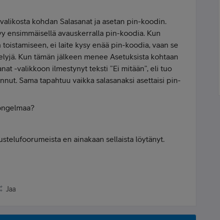
 -valikosta kohdan Salasanat ja asetan pin-koodin.
yy ensimmäisellä avauskerralla pin-koodia. Kun
toistamiseen, ei laite kysy enää pin-koodia, vaan se
elyjä. Kun tämän jälkeen menee Asetuksista kohtaan
nat -valikkoon ilmestynyt teksti ”Ei mitään”, eli tuo
nut. Sama tapahtuu vaikka salasanaksi asettaisi pin-
 ongelmaa?
kustelufoorumeista en ainakaan sellaista löytänyt.
Jaa