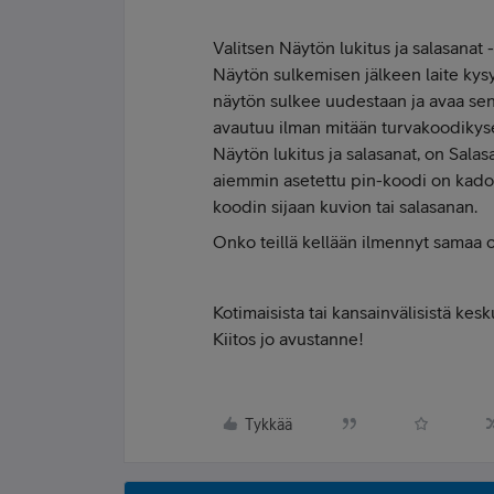
Valitsen Näytön lukitus ja salasanat
Näytön sulkemisen jälkeen laite kys
näytön sulkee uudestaan ja avaa sen 
avautuu ilman mitään turvakoodikys
Näytön lukitus ja salasanat, on Salasa
aiemmin asetettu pin-koodi on kadon
koodin sijaan kuvion tai salasanan.
Onko teillä kellään ilmennyt samaa
Kotimaisista tai kansainvälisistä kes
Kiitos jo avustanne!
Tykkää