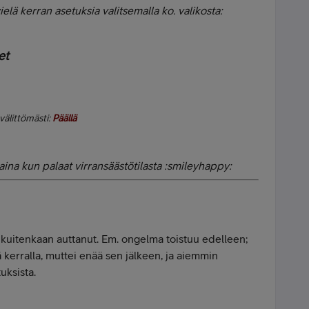
lä kerran asetuksia valitsemalla ko. valikosta:
et
välittömästi:
Päällä
aina kun palaat virransäästötilasta :smileyhappy:
ei kuitenkaan auttanut. Em. ongelma toistuu edelleen;
 kerralla, muttei enää sen jälkeen, ja aiemmin
uksista.