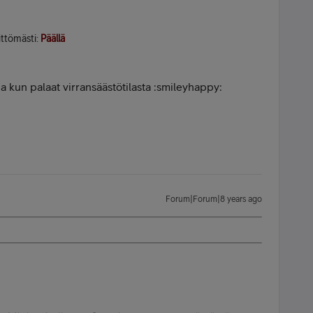
ittömästi:
Päällä
a kun palaat virransäästötilasta :smileyhappy:
Forum|Forum|8 years ago