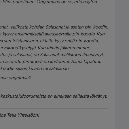
te Mini puhelimen. Ongelmana on se, että näytön
sanat -valikosta kohdan Salasanat ja asetan pin-koodin.
e kysyy ensimmäisellä avauskerralla pin-koodia. Kun
 sen toistamiseen, ei laite kysy enää pin-koodia,
turvakoodikyselyjä. Kun tämän jälkeen menee
tus ja salasanat, on Salasanat -valikkoon ilmestynyt
mmin asetettu pin-koodi on kadonnut. Sama tapahtuu
-koodin sijaan kuvion tai salasanan.
samaa ongelmaa?
ä keskustelufoorumeista en ainakaan sellaista löytänyt.
loa Telia Yhteisöön!