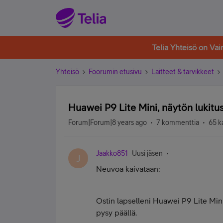
Telia Yhteisö on Va
Yhteisö
Foorumin etusivu
Laitteet & tarvikkeet
Huawei P9 Lite Mini, näytön lukitus
Forum|Forum|8 years ago
7 kommenttia
65 k
Jaakko851
Uusi jäsen
J
Neuvoa kaivataan:
Ostin lapselleni Huawei P9 Lite Min
pysy päällä.