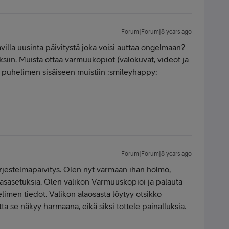
Forum|Forum|8 years ago
illa uusinta päivitystä joka voisi auttaa ongelmaan?
uksiin. Muista ottaa varmuukopiot (valokuvat, videot ja
na puhelimen sisäiseen muistiin :smileyhappy:
Forum|Forum|8 years ago
ärjestelmäpäivitys. Olen nyt varmaan ihan hölmö,
sasetuksia. Olen valikon Varmuuskopioi ja palauta
imen tiedot. Valikon alaosasta löytyy otsikko
 se näkyy harmaana, eikä siksi tottele painalluksia.