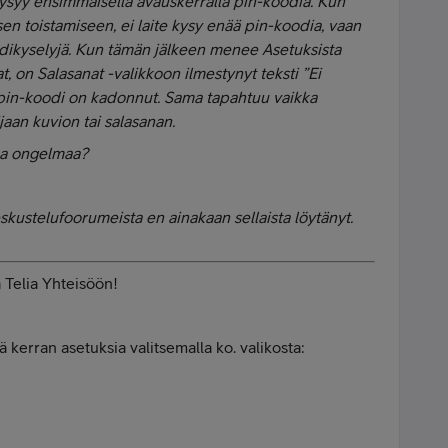
kysyy ensimmäisellä avauskerralla pin-koodia. Kun
en toistamiseen, ei laite kysy enää pin-koodia, vaan
dikyselyjä. Kun tämän jälkeen menee Asetuksista
t, on Salasanat -valikkoon ilmestynyt teksti ”Ei
u pin-koodi on kadonnut. Sama tapahtuu vaikka
jaan kuvion tai salasanan.
aa ongelmaa?
keskustelufoorumeista en ainakaan sellaista löytänyt.
 Telia Yhteisöön!
kerran asetuksia valitsemalla ko. valikosta: