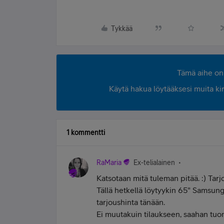
Tykkää
Tämä aihe on 
Käytä hakua löytääksesi muita kirjo
1 kommentti
RaMaria
Ex-telialainen
Katsotaan mitä tuleman pitää. :) Ta
Tällä hetkellä löytyykin 65" Samsungi
tarjoushinta tänään.
Ei muutakuin tilaukseen, saahan tuon