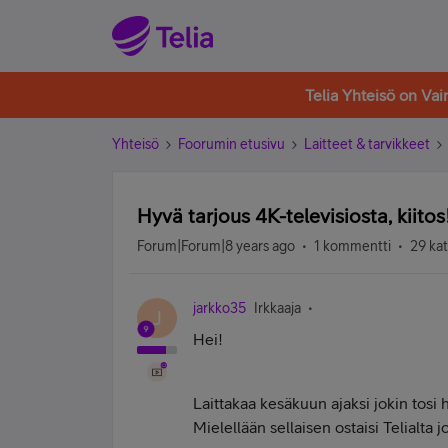
Telia Yhteisö on Va
Yhteisö
Foorumin etusivu
Laitteet & tarvikkeet
Hyvä tarjous 4K-televisiosta, kiitos!
Forum|Forum|8 years ago
1 kommentti
29 ka
jarkko35
Irkkaaja
J
Hei!
Laittakaa kesäkuun ajaksi jokin tosi 
Mielellään sellaisen ostaisi Telialta j