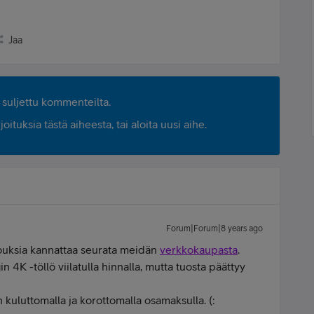
Jaa
suljettu kommenteilta.
ituksia tästä aiheesta, tai aloita uusi aihe.
Forum|Forum|8 years ago
rjouksia kannattaa seurata meidän
verkkokaupasta
.
n 4K -töllö viilatulla hinnalla, mutta tuosta päättyy
 kuluttomalla ja korottomalla osamaksulla. (: