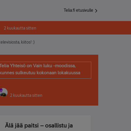
Telia.fi etusivulle
2 kuukautta sitten
levisiosta, kiitos! :)
Telia Yhteisö on Vain luku -moodissa,
kunnes sulkeutuu kokonaan lokakuussa
2 kuukautta sitten
Älä jää paitsi – osallistu ja