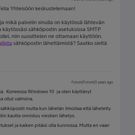
Telia Yhteisöön keskustelemaan!
a mikä palvelin sinulla on käytössä lähtevän
a käytössäsi sähköpostin asetuksissa SMTP
llei, niin suosittelen ne ottamaan käyttöön.
lista
sähköpostin lähettämistä? Saatko sieltä
Forum|Forum|5 years ago
sä. Koneessa Windows 10 ja olen käyttänyt
 ollut valmiina.
 sähköpostit mutta kun lähetän ilmoitaa että lähetetty
lin kautta onnistuu viestien lähetys.
tukset ja kaiken pitäisi olla kunnossa. Mutta en vaan