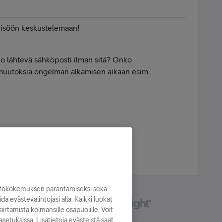
teisöön keskustelemaan!
o lähtevä sähköposti ilman sitä? Onko
muutoksia ongelman alkamisen aikaan esim.
yttökokemuksen parantamiseksi sekä
oida evästevalintojasi alla. Kaikki luokat
irtämistä kolmansille osapuolille. Voit
asetuksissa. Lisätietoja evästeistä saat