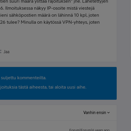
ien suuri määrä ylittää rajoituksen" jne. Lähetettyjen
6. Ilmoituksessa näkyy IP-osoite mistä viestejä
eni sähköpostien määrä on lähinnä 10 kpl, joten
26 tulee? Minulla on käytössä VPN-yhteys, joten
Jaa
suljettu kommenteilta.
ituksia tästä aiheesta, tai aloita uusi aihe.
Vanhin ensin
Forum|Forum|6 years ago