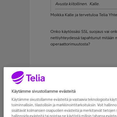
Avusta kiitollinen. Kalle.
Moikka Kalle ja tervetuloa Telia Yh
Onko käytössäsi SSL suojaus vai onk
nettiyhteydessä tapahtunut mitään 
operaattorimuutosta?
Tykkää
Käytämme sivustollamme evästeitä
Käytämme sivustollamme evästeitä ja vastaavia teknologioita kä
toiminnallisiin, tilastollisiin ja markkinointitarkoituksiin. Voit hallinn
sisältävät kolmansien osapuolien evästeitä ja merkitsevät tietojen si
hallinnoida evästeitä tai poistaa ne käytöstä milloin tahansa eväste