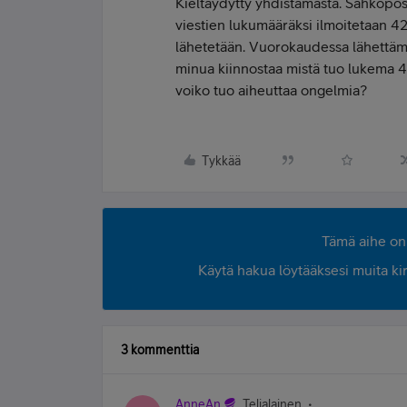
Kieltäydytty yhdistämästä. Sähköpost
viestien lukumääräksi ilmoitetaan 42
lähetetään. Vuorokaudessa lähettämi
minua kiinnostaa mistä tuo lukema 4
voiko tuo aiheuttaa ongelmia?
Tykkää
Tämä aihe on 
Käytä hakua löytääksesi muita kirjo
3 kommenttia
AnneAn
Telialainen