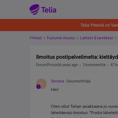
Telia Yhteisö on Va
Yhteisö
Foorumin etusivu
Laitteet & tarvikkeet
Ilmoitus postipalvelimelta: kieltäy
Forum|Forum|6 years ago
3 kommenttia
47 k
Senobia
Savumerkittäjä
S
Hei!
Olen ollut Telian asiakkaana jo vuos
lähettäessä ilmoitus: "Postia lähetett