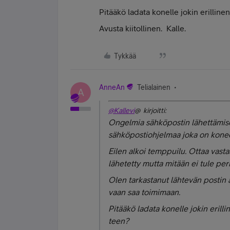
Pitääkö ladata konelle jokin erilline
Avusta kiitollinen. Kalle.
Tykkää
AnneAn
Telialainen
A
@Kallevi
@ kirjoitti:
Ongelmia sähköpostin lähettämis
sähköpostiohjelmaa joka on konees
Eilen alkoi temppuilu. Ottaa vasta
lähetetty mutta mitään ei tule per
Olen tarkastanut lähtevän postin a
vaan saa toimimaan.
Pitääkö ladata konelle jokin erill
teen?