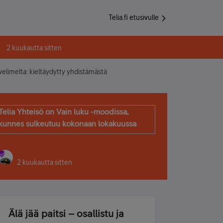
Telia.fi etusivulle
2 kuukautta sitten
velimelta: kieltäydytty yhdistämästä
Telia Yhteisö on Vain luku -moodissa,
kunnes sulkeutuu kokonaan lokakuussa
2 kuukautta sitten
Älä jää paitsi – osallistu ja