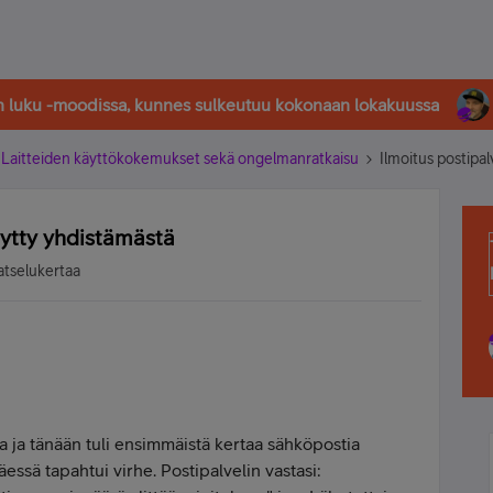
in luku -moodissa, kunnes sulkeutuu kokonaan lokakuussa
Laitteiden käyttökokemukset sekä ongelmanratkaisu
Ilmoitus postipal
dytty yhdistämästä
atselukertaa
ia ja tänään tuli ensimmäistä kertaa sähköpostia
äessä tapahtui virhe. Postipalvelin vastasi: