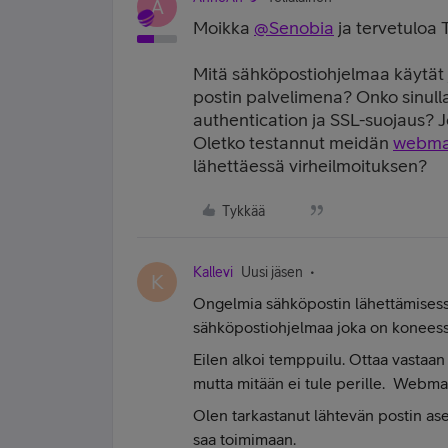
A
Moikka
@Senobia
ja tervetuloa 
Mitä sähköpostiohjelmaa käytät j
postin palvelimena? Onko sinull
authentication ja SSL-suojaus? Jo
Oletko testannut meidän
webmai
lähettäessä virheilmoituksen?
Tykkää
Kallevi
Uusi jäsen
K
Ongelmia sähköpostin lähettämises
sähköpostiohjelmaa joka on koneessa
Eilen alkoi temppuilu. Ottaa vastaan
mutta mitään ei tule perille. Webmai
Olen tarkastanut lähtevän postin ase
saa toimimaan.