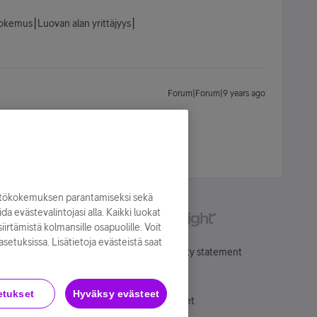
kokemus⎮Luovan alan yrittäjyys⎮
Forum|Forum|9 years ago
yttökokemuksen parantamiseksi sekä
oida evästevalintojasi alla. Kaikki luokat
irtämistä kolmansille osapuolille. Voit
asetuksissa. Lisätietoja evästeistä saat
Käyttöehdot
Accessibility statement
etukset
Hyväksy evästeet
Evästeasetukset