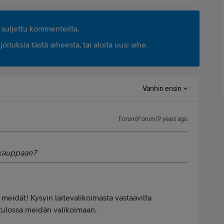
suljettu kommenteilta.
ituksia tästä aiheesta, tai aloita uusi aihe.
Vanhin ensin
Forum|Forum|9 years ago
tekauppaan?
 meidät! Kysyin laitevalikoimasta vastaavilta
 tulossa meidän valikoimaan.