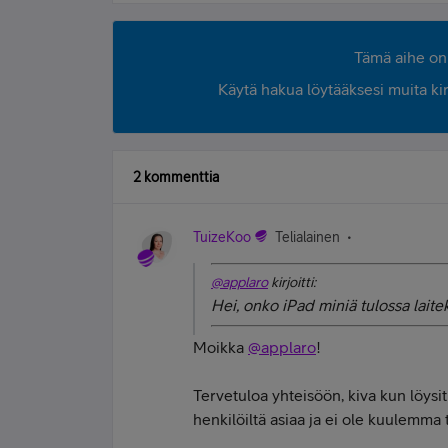
Tämä aihe on 
Käytä hakua löytääksesi muita kirjo
2 kommenttia
TuizeKoo
Telialainen
@applaro
kirjoitti:
Hei, onko iPad miniä tulossa lai
Moikka
@applaro
!
Tervetuloa yhteisöön, kiva kun löysit
henkilöiltä asiaa ja ei ole kuulemma