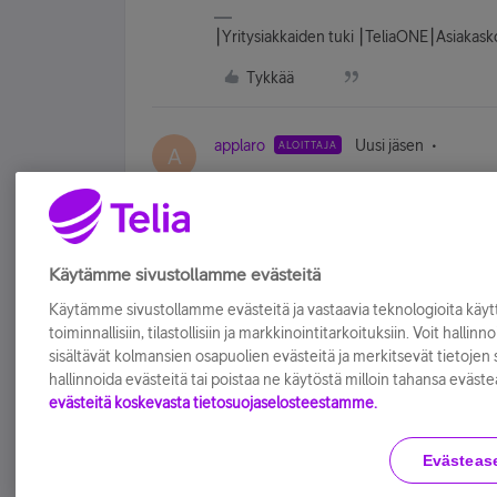
⎮Yritysiakkaiden tuki ⎮TeliaONE⎮Asiakas
Tykkää
applaro
Uusi jäsen
ALOITTAJA
A
OK, kiitos tiedosta :-)
Tykkää
Käytämme sivustollamme evästeitä
Käytämme sivustollamme evästeitä ja vastaavia teknologioita kä
toiminnallisiin, tilastollisiin ja markkinointitarkoituksiin. Voit hallinn
sisältävät kolmansien osapuolien evästeitä ja merkitsevät tietojen si
hallinnoida evästeitä tai poistaa ne käytöstä milloin tahansa eväste
evästeitä koskevasta tietosuojaselosteestamme.
Evästeas