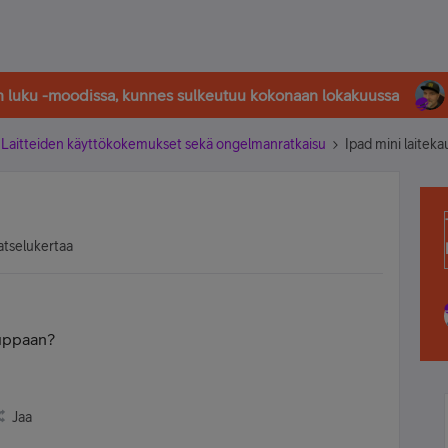
in luku -moodissa, kunnes sulkeutuu kokonaan lokakuussa
Laitteiden käyttökokemukset sekä ongelmanratkaisu
Ipad mini laitek
atselukertaa
auppaan?
Jaa