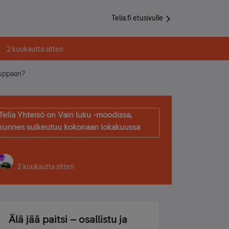
Telia.fi etusivulle
2 kuukautta sitten
auppaan?
Telia Yhteisö on Vain luku -moodissa,
kunnes sulkeutuu kokonaan lokakuussa
2 kuukautta sitten
Älä jää paitsi – osallistu ja