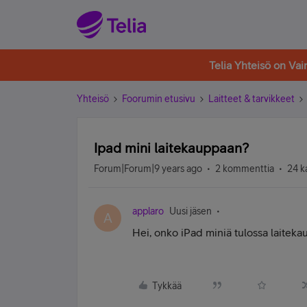
Telia Yhteisö on Va
Yhteisö
Foorumin etusivu
Laitteet & tarvikkeet
Ipad mini laitekauppaan?
Forum|Forum|9 years ago
2 kommenttia
24 k
applaro
Uusi jäsen
A
Hei, onko iPad miniä tulossa laitek
Tykkää