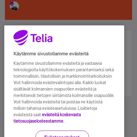
Älä jää paitsi – osallistu ja voita!
Tilaa Telian uutiskirje ja olet mukana arvonnassa.
Käytämme sivustollamme evästeitä
Samalla saat parhaat asiakasedut suoraan
Käytämme sivustollamme evästeitä ja vastaavia
sähköpostiisi.
teknologioita käyttökokemuksen parantamiseksi sekä
toiminnallisiin, tilastollisiin ja markkinointitarkoituksiin.
Voit hallinnoida evästevalintojasi alla. Kaikki luokat
Tilaa nyt
sisältävät kolmansien osapuolien evästeitä ja
merkitsevät tietojen siirtämistä kolmansille osapuolille.
Voit hallinnoida evästeitä tai poistaa ne käytöstä
milloin tahansa evästeasetuksissa. Lisätietoja
evästeistä saat
evästeitä koskevasta
tietosuojaselosteestamme.
Käyttöehdot
Accessibility statement