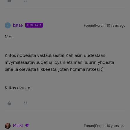
katae
ALOITTAJA
Forum|Forum|10 years ago
K
Moi,
Kiitos nopeasta vastauksesta! Kahlasin uudestaan
myymäläsaatavuudet ja löysin etsimäni luurin yhdestä
lähellä olevasta liikkeestä, joten homma ratkesi :)
Kiitos avusta!
MiaSL
Forum|Forum|10 years ago