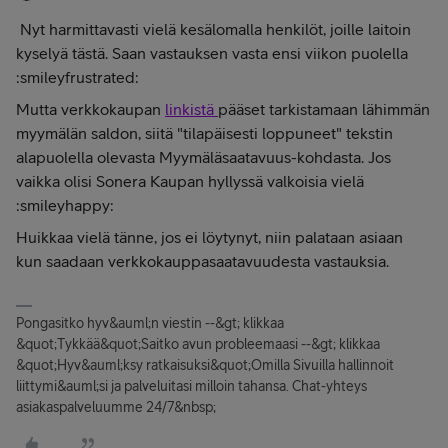
Nyt harmittavasti vielä kesälomalla henkilöt, joille laitoin
kyselyä tästä. Saan vastauksen vasta ensi viikon puolella
:smileyfrustrated:
Mutta verkkokaupan
linkistä
pääset tarkistamaan lähimmän
myymälän saldon, siitä "tilapäisesti loppuneet" tekstin
alapuolella olevasta Myymäläsaatavuus-kohdasta. Jos
vaikka olisi Sonera Kaupan hyllyssä valkoisia vielä
:smileyhappy:
Huikkaa vielä tänne, jos ei löytynyt, niin palataan asiaan
kun saadaan verkkokauppasaatavuudesta vastauksia.
Pongasitko hyv&auml;n viestin --&gt; klikkaa
&quot;Tykkää&quot;Saitko avun probleemaasi --&gt; klikkaa
&quot;Hyv&auml;ksy ratkaisuksi&quot;Omilla Sivuilla hallinnoit
liittymi&auml;si ja palveluitasi milloin tahansa. Chat-yhteys
asiakaspalveluumme 24/7&nbsp;