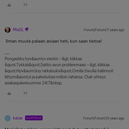
MiaSL
Forum|Forum|11 years ago
Ilman muuta palaan asiaan heti, kun saan tietoa!
Pongasitko hyv&auml;n viestin --&gt; klikkaa
&quot;Tykkää&quot;Saitko avun probleemaasi --&gt; klikkaa
&quot;Hyv&auml;ksy ratkaisuksi&quot;Omilla Sivuilla hallinnoit
liittymi&auml;si ja palveluitasi milloin tahansa. Chat-yhteys
asiakaspalveluumme 24/7&nbsp;
katae
ALOITTAJA
Forum|Forum|10 years ago
K