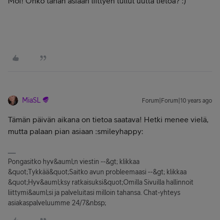
Moi! Onko tähän asiaan liittyen tullut uutta tietoa? :)
MiaSL
Forum|Forum|10 years ago
Tämän päivän aikana on tietoa saatava! Hetki menee vielä,
mutta palaan pian asiaan :smileyhappy:
Pongasitko hyv&auml;n viestin --&gt; klikkaa
&quot;Tykkää&quot;Saitko avun probleemaasi --&gt; klikkaa
&quot;Hyv&auml;ksy ratkaisuksi&quot;Omilla Sivuilla hallinnoit
liittymi&auml;si ja palveluitasi milloin tahansa. Chat-yhteys
asiakaspalveluumme 24/7&nbsp;