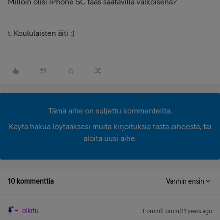
Milloin olisi iPhone 5C taas saatavilla valkoisena?
t. Koululaisten äiti :)
Tämä aihe on suljettu kommenteilta.
Käytä hakua löytääksesi muita kirjoituksia tästä aiheesta, tai
aloita uusi aihe.
10 kommenttia
Vanhin ensin
olkitu
Forum|Forum|11 years ago