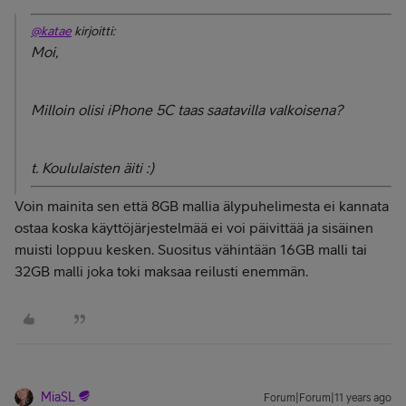
@katae
kirjoitti:
Moi,
Milloin olisi iPhone 5C taas saatavilla valkoisena?
t. Koululaisten äiti :)
Voin mainita sen että 8GB mallia älypuhelimesta ei kannata
ostaa koska käyttöjärjestelmää ei voi päivittää ja sisäinen
muisti loppuu kesken. Suositus vähintään 16GB malli tai
32GB malli joka toki maksaa reilusti enemmän.
MiaSL
Forum|Forum|11 years ago