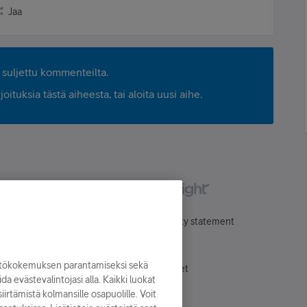
Jaa
suljettu kommenteilta.
ituksia tästä aiheesta, tai aloita uusi aihe.
Käyttöehdot
Accessibility statement
yttökokemuksen parantamiseksi sekä
Evästeasetukset
oida evästevalintojasi alla. Kaikki luokat
irtämistä kolmansille osapuolille. Voit