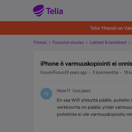
Telia Yhteisö on Va
Yhteisö
Foorumin etusivu
Laitteet & tarvikkeet
iPhone 6 varmuuskopiointi ei onni
Forum|Forum|9 years ago
0 kommenttia
18 k
Nisse11
Uusi jäsen
N
En saa Wifi yhteyttä päälle, puhelin 
verkkovirta on päällä, yritän varmuus
puhelinta ei ole varmuuskopioitu mi