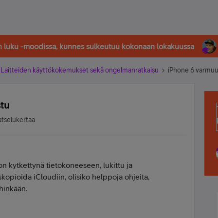
in luku -moodissa, kunnes sulkeutuu kokonaan lokakuussa
Laitteiden käyttökokemukset sekä ongelmanratkaisu
iPhone 6 varmuus
stu
atselukertaa
on kytkettynä tietokoneeseen, lukittu ja
kopioida iCloudiin, olisiko helppoja ohjeita,
hinkään.