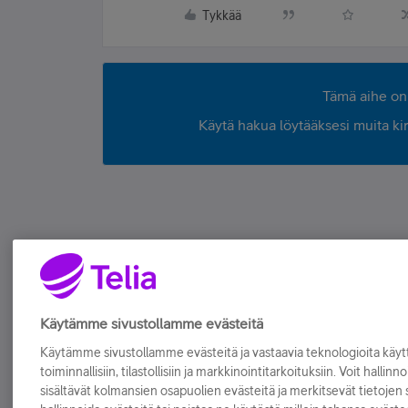
Tykkää
Tämä aihe on 
Käytä hakua löytääksesi muita kirjo
Käytämme sivustollamme evästeitä
Käytämme sivustollamme evästeitä ja vastaavia teknologioita kä
toiminnallisiin, tilastollisiin ja markkinointitarkoituksiin. Voit hallinn
sisältävät kolmansien osapuolien evästeitä ja merkitsevät tietojen si