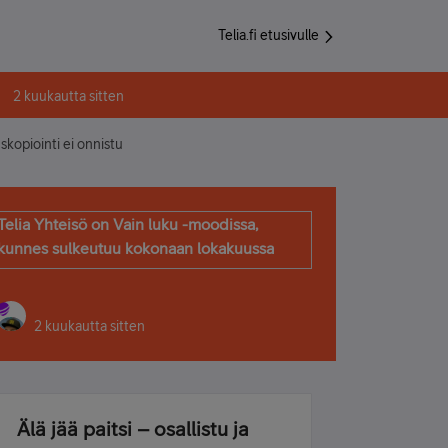
Telia.fi etusivulle
2 kuukautta sitten
kopiointi ei onnistu
Telia Yhteisö on Vain luku -moodissa,
kunnes sulkeutuu kokonaan lokakuussa
2 kuukautta sitten
Älä jää paitsi – osallistu ja