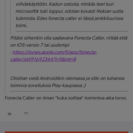
viihdekäyttöön. Kadun ostosta, minkäs teet kun
microsoftik tuki loppui, odotan kovasti Nokian uutta
tulemista. Edes fonecta caller ei tässä jenkkiluurissa
toimi..
Pitäisi siihenkin olla saatavana Fonecta Caller, riittää että
on IOS-versio 7 tai uudempi
:
https://itunes.apple.com/fi/app/fonecta-
caller/id491692344?l=fi&mt=8
Olisihan vielä Androidikin olemassa ja sille on tuhansia
toimivia sovelluksia Play-kaupassa ;)
Fonecta Caller on ilman "kuka soittaa"-toimintoa aika torso.