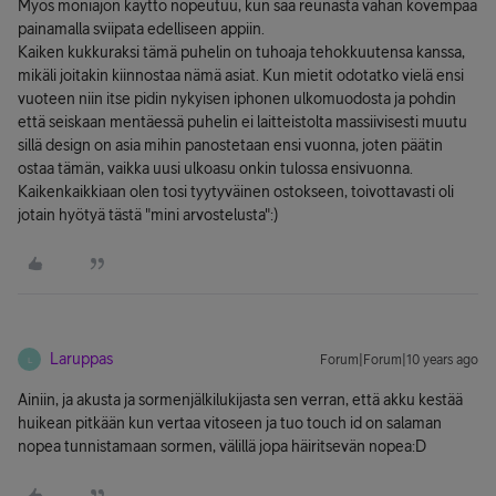
Myös moniajon käyttö nopeutuu, kun saa reunasta vähän kovempaa
painamalla sviipata edelliseen appiin.
Kaiken kukkuraksi tämä puhelin on tuhoaja tehokkuutensa kanssa,
mikäli joitakin kiinnostaa nämä asiat. Kun mietit odotatko vielä ensi
vuoteen niin itse pidin nykyisen iphonen ulkomuodosta ja pohdin
että seiskaan mentäessä puhelin ei laitteistolta massiivisesti muutu
sillä design on asia mihin panostetaan ensi vuonna, joten päätin
ostaa tämän, vaikka uusi ulkoasu onkin tulossa ensivuonna.
Kaikenkaikkiaan olen tosi tyytyväinen ostokseen, toivottavasti oli
jotain hyötyä tästä "mini arvostelusta":)
Laruppas
Forum|Forum|10 years ago
L
Ainiin, ja akusta ja sormenjälkilukijasta sen verran, että akku kestää
huikean pitkään kun vertaa vitoseen ja tuo touch id on salaman
nopea tunnistamaan sormen, välillä jopa häiritsevän nopea:D