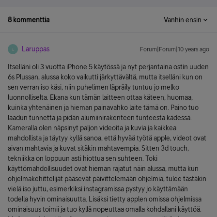
8 kommenttia
Vanhin ensin
Laruppas
Forum|Forum|10 years ago
L
Itselläni oli 3 vuotta iPhone 5 käytössä ja nyt perjantaina ostin uuden
6s Plussan, alussa koko vaikutti järkyttävältä, mutta itselläni kun on
sen verran iso käsi, niin puhelimen läpräily tuntuu jo melko
luonnolliselta. Ekana kun tämän laitteen ottaa käteen, huomaa,
kuinka yhtenäinen ja hieman painavahko laite tämä on. Paino tuo
laadun tunnetta ja pidän alumiinirakenteen tunteesta kädessä.
Kameralla olen näpsinyt paljon videoita ja kuvia ja kaikkea
mahdollista ja täytyy kyllä sanoa, että hyvää työtä apple, videot ovat
aivan mahtavia ja kuvat sitäkin mahtavempia. Sitten 3d touch,
tekniikka on loppuun asti hiottua sen suhteen. Toki
käyttömahdollisuudet ovat hieman rajatut näin alussa, mutta kun
ohjelmakehittelijät pääsevät päivittelemään ohjelmia, tulee tästäkin
vielä iso juttu, esimerkiksi instagramissa pystyy jo käyttämään
todella hyvin ominaisuutta. Lisäksi tietty applen omissa ohjelmissa
ominaisuus toimii ja tuo kyllä nopeuttaa omalla kohdallani käyttöä.