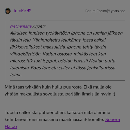
TeroRe
Forum|Forum|9 years ago
@elinamarja
kirjoitti:
Aikuisen ihmisen työkäyttöön iphone on lumian jälkeen
täysin lelu. Ylihinnoiteltu lelukänny, jossa kaikki
järkisovellukset maksullisia. Iphone tehty täysin
viihdekäyttöön. Kadun ostosta, minkäs teet kun
microsoftik tuki loppui, odotan kovasti Nokian uutta
tulemista. Edes fonecta caller ei tässä jenkkiluurissa
toimi..
Minä taas tykkään kuin hullu puurosta. Eikä mulla ole
yhtään maksullista sovellusta, pärjään ilmaisilla hyvin :)
Tuosta callerista puheenollen, katsopa mitä olemme
kehittäneet ensimmäisenä maailmassa iPhonelle:
Sonera
Haloo