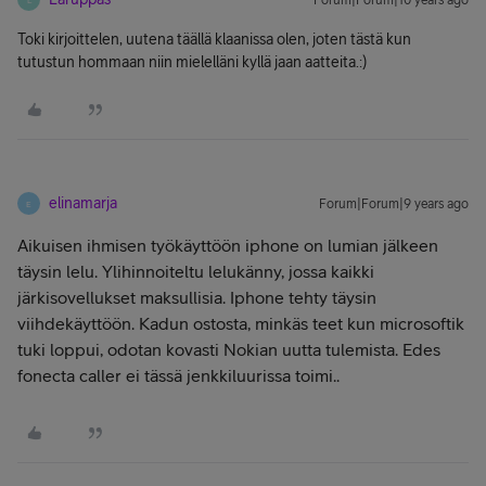
Forum|Forum|10 years ago
Toki kirjoittelen, uutena täällä klaanissa olen, joten tästä kun
tutustun hommaan niin mielelläni kyllä jaan aatteita.:)
elinamarja
Forum|Forum|9 years ago
E
Aikuisen ihmisen työkäyttöön iphone on lumian jälkeen
täysin lelu. Ylihinnoiteltu lelukänny, jossa kaikki
järkisovellukset maksullisia. Iphone tehty täysin
viihdekäyttöön. Kadun ostosta, minkäs teet kun microsoftik
tuki loppui, odotan kovasti Nokian uutta tulemista. Edes
fonecta caller ei tässä jenkkiluurissa toimi..