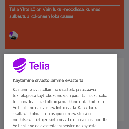
Telia Yhteisö on Vain luku -moodissa, kunnes
sulkeutuu kokonaan lokakuussa
Älä jää paitsi – osallistu ja voita!
Tilaa Telian uutiskirje ja olet mukana arvonnassa.
Käytämme sivustollamme evästeitä
Samalla saat parhaat asiakasedut suoraan
Käytämme sivustollamme evästeitä ja vastaavia
sähköpostiisi.
teknologioita käyttökokemuksen parantamiseksi sekä
toiminnallisiin, tilastollisiin ja markkinointitarkoituksiin.
Voit hallinnoida evästevalintojasi alla. Kaikki luokat
Tilaa nyt
sisältävät kolmansien osapuolien evästeitä ja
merkitsevät tietojen siirtämistä kolmansille osapuolille.
Voit hallinnoida evästeitä tai poistaa ne käytöstä