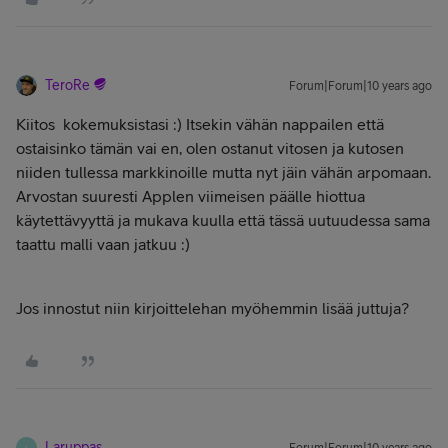
TeroRe
Forum|Forum|10 years ago
Kiitos
kokemuksistasi :) Itsekin vähän nappailen että
ostaisinko tämän vai en, olen ostanut vitosen ja kutosen
niiden tullessa markkinoille mutta nyt jäin vähän arpomaan.
Arvostan suuresti Applen viimeisen päälle hiottua
käytettävyyttä ja mukava kuulla että tässä uutuudessa sama
taattu malli vaan jatkuu :)
Jos innostut niin kirjoittelehan myöhemmin lisää juttuja?
Laruppas
L