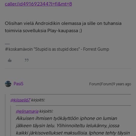
caller/id491692344?l=fi&mt=8
Olisihan vielä Androidikin olemassa ja sille on tuhansia
toimivia sovelluksia Play-kaupassa ;)
#koskamävoin "Stupid is as stupid does" - Forrest Gump
PasiS
Forum|Forum|9 years ago
@kiisseli67
kirjoitti:
@elinamarja
kirjoitti:
Aikuisen ihmisen työkäyttöön iphone on lumian
jälkeen täysin lelu. Ylihinnoiteltu lelukänny, jossa
kaikki järkisovellukset maksullisia. Iphone tehty täysin