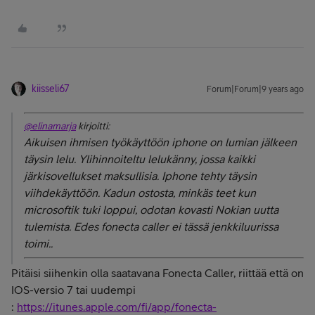
kiisseli67
Forum|Forum|9 years ago
@elinamarja
kirjoitti:
Aikuisen ihmisen työkäyttöön iphone on lumian jälkeen
täysin lelu. Ylihinnoiteltu lelukänny, jossa kaikki
järkisovellukset maksullisia. Iphone tehty täysin
viihdekäyttöön. Kadun ostosta, minkäs teet kun
microsoftik tuki loppui, odotan kovasti Nokian uutta
tulemista. Edes fonecta caller ei tässä jenkkiluurissa
toimi..
Pitäisi siihenkin olla saatavana Fonecta Caller, riittää että on
IOS-versio 7 tai uudempi
:
https://itunes.apple.com/fi/app/fonecta-