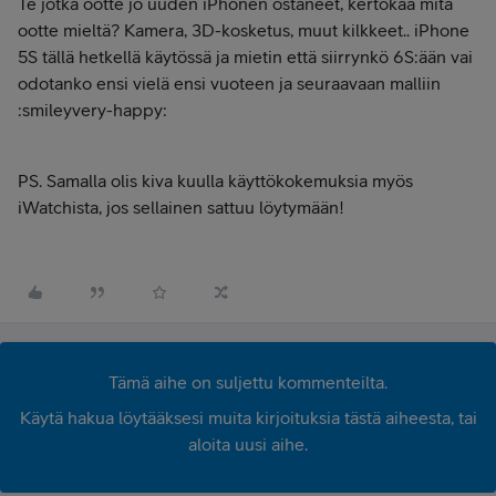
Te jotka ootte jo uuden iPhonen ostaneet, kertokaa mitä
ootte mieltä? Kamera, 3D-kosketus, muut kilkkeet.. iPhone
5S tällä hetkellä käytössä ja mietin että siirrynkö 6S:ään vai
odotanko ensi vielä ensi vuoteen ja seuraavaan malliin
:smileyvery-happy:
PS. Samalla olis kiva kuulla käyttökokemuksia myös
iWatchista, jos sellainen sattuu löytymään!
Tämä aihe on suljettu kommenteilta.
Käytä hakua löytääksesi muita kirjoituksia tästä aiheesta, tai
aloita uusi aihe.