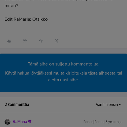
miten?
Edit RaMaria: Otsikko
Tämä aihe on suljettu kommenteilta.
Käytä hakua löytääksesi muita kirjoituksia tästä aiheesta, tai
aloita uusi aihe.
2 kommenttia
Vanhin ensin
RaMaria
Forum|Forum|8 years ago