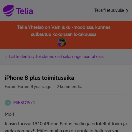
Telia.fi etusivulle
Telia Yhteisö on Vain luku -moodissa, kunnes
sulkeutuu kokonaan lokakuussa
Laitteiden käyttökokemukset sekä ongelmanratkaisu
iPhone 8 plus toimitusaika
Forum|Forum|8 years ago
2 kommenttia
MIRKO1974
M
MoI!
tilasin tuossa 18.10 iPhone 8,plus mallin ja odotellut tovin ja
vieläkään näy!! Mites muilla onko kapula jo hallussa vai