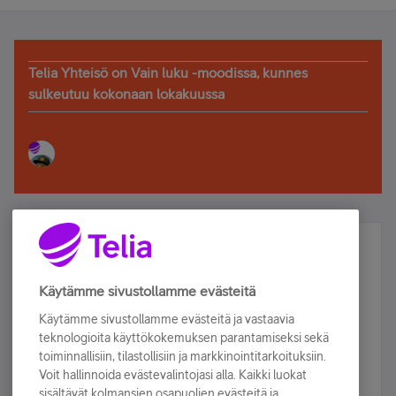
Telia Yhteisö on Vain luku -moodissa, kunnes
sulkeutuu kokonaan lokakuussa
Älä jää paitsi – osallistu ja voita!
Tilaa Telian uutiskirje ja olet mukana arvonnassa.
Käytämme sivustollamme evästeitä
Samalla saat parhaat asiakasedut suoraan
Käytämme sivustollamme evästeitä ja vastaavia
sähköpostiisi.
teknologioita käyttökokemuksen parantamiseksi sekä
toiminnallisiin, tilastollisiin ja markkinointitarkoituksiin.
Voit hallinnoida evästevalintojasi alla. Kaikki luokat
Tilaa nyt
sisältävät kolmansien osapuolien evästeitä ja