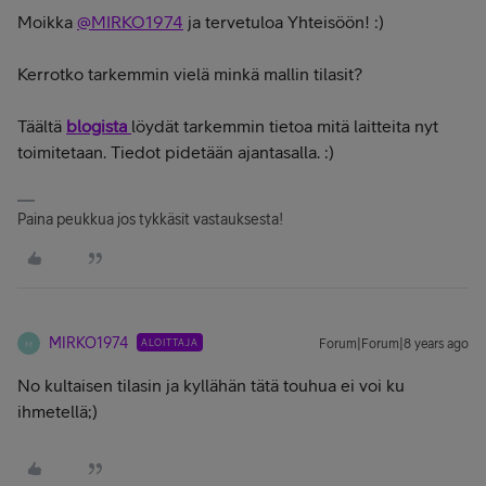
Moikka
@MIRKO1974
ja tervetuloa Yhteisöön! :)
Kerrotko tarkemmin vielä minkä mallin tilasit?
Täältä
blogista
löydät tarkemmin tietoa mitä laitteita nyt
toimitetaan. Tiedot pidetään ajantasalla. :)
Paina peukkua jos tykkäsit vastauksesta!
MIRKO1974
ALOITTAJA
Forum|Forum|8 years ago
M
No kultaisen tilasin ja kyllähän tätä touhua ei voi ku
ihmetellä;)