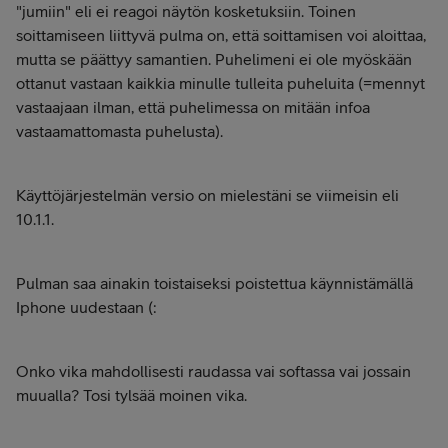
"jumiin" eli ei reagoi näytön kosketuksiin. Toinen
soittamiseen liittyvä pulma on, että soittamisen voi aloittaa,
mutta se päättyy samantien. Puhelimeni ei ole myöskään
ottanut vastaan kaikkia minulle tulleita puheluita (=mennyt
vastaajaan ilman, että puhelimessa on mitään infoa
vastaamattomasta puhelusta).
Käyttöjärjestelmän versio on mielestäni se viimeisin eli
10.1.1.
Pulman saa ainakin toistaiseksi poistettua käynnistämällä
Iphone uudestaan (:
Onko vika mahdollisesti raudassa vai softassa vai jossain
muualla? Tosi tylsää moinen vika.