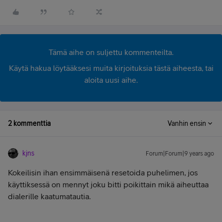
Tämä aihe on suljettu kommenteilta.
Käytä hakua löytääksesi muita kirjoituksia tästä aiheesta, tai
aloita uusi aihe.
2 kommenttia
Vanhin ensin
kjns
Forum|Forum|9 years ago
Kokeilisin ihan ensimmäisenä resetoida puhelimen, jos
käyttiksessä on mennyt joku bitti poikittain mikä aiheuttaa
dialerille kaatumatautia.