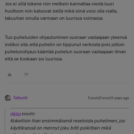
Jos ei sillä tokene niin melkein kannattaa viedä luuri
huoltoon niin katsovat siellä mikä siinä voisi olla vialla,
takuuhan sinulla varmaan on luurissa voimassa.
Tuo puheluiden ohjautuminen suoraan vastaajaan yleensä
indikoi sitä, että puhelin on tippunut verkosta pois jolloin
puhelunohjaus kääntää puhelun suoraan vastaajaan ilman
että se koskaan soi luurissa.
Sekunti
Forum|Forum|9 years ago
@kjns
kirjoitti:
Kokeilisin ihan ensimmäisenä resetoida puhelimen, jos
käyttiksessä on mennyt joku bitti poikittain mikä