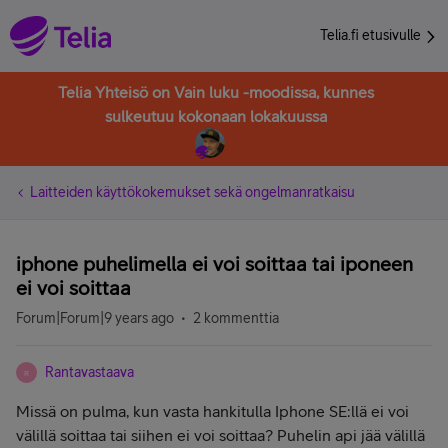
Telia.fi etusivulle
Telia Yhteisö on Vain luku -moodissa, kunnes
sulkeutuu kokonaan lokakuussa
Laitteiden käyttökokemukset sekä ongelmanratkaisu
iphone puhelimella ei voi soittaa tai iponeen
ei voi soittaa
Forum|Forum|9 years ago
2 kommenttia
Rantavastaava
R
Missä on pulma, kun vasta hankitulla Iphone SE:llä ei voi
välillä soittaa tai siihen ei voi soittaa? Puhelin api jää välillä