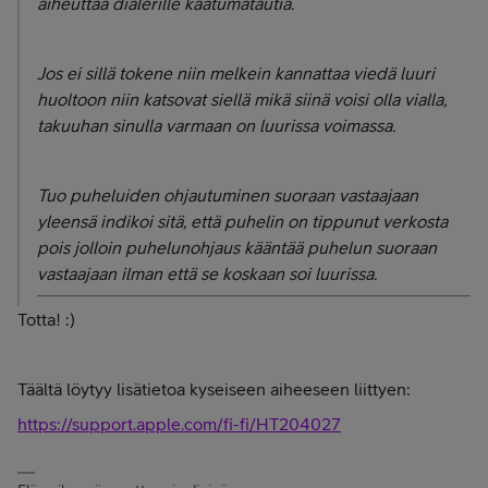
aiheuttaa dialerille kaatumatautia.
Jos ei sillä tokene niin melkein kannattaa viedä luuri
huoltoon niin katsovat siellä mikä siinä voisi olla vialla,
takuuhan sinulla varmaan on luurissa voimassa.
Tuo puheluiden ohjautuminen suoraan vastaajaan
yleensä indikoi sitä, että puhelin on tippunut verkosta
pois jolloin puhelunohjaus kääntää puhelun suoraan
vastaajaan ilman että se koskaan soi luurissa.
Totta! :)
Täältä löytyy lisätietoa kyseiseen aiheeseen liittyen:
https://support.apple.com/fi-fi/HT204027