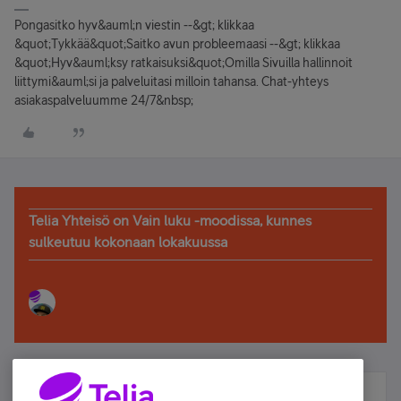
Pongasitko hyv&auml;n viestin --&gt; klikkaa
&quot;Tykkää&quot;Saitko avun probleemaasi --&gt; klikkaa
&quot;Hyv&auml;ksy ratkaisuksi&quot;Omilla Sivuilla hallinnoit
liittymi&auml;si ja palveluitasi milloin tahansa. Chat-yhteys
asiakaspalveluumme 24/7&nbsp;
Telia Yhteisö on Vain luku -moodissa, kunnes
sulkeutuu kokonaan lokakuussa