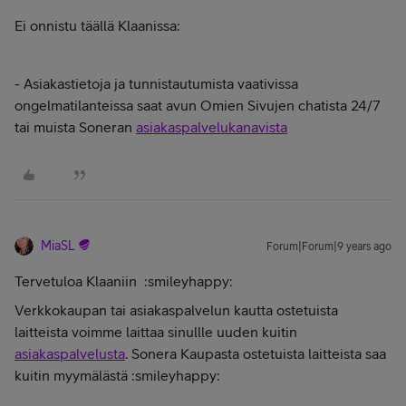
Ei onnistu täällä Klaanissa:
- Asiakastietoja ja tunnistautumista vaativissa
ongelmatilanteissa saat avun Omien Sivujen chatista 24/7
tai muista Soneran
asiakaspalvelukanavista
MiaSL
Forum|Forum|9 years ago
Tervetuloa Klaaniin
:smileyhappy:
Verkkokaupan tai asiakaspalvelun kautta ostetuista
laitteista voimme laittaa sinullle uuden kuitin
asiakaspalvelusta
. Sonera Kaupasta ostetuista laitteista saa
kuitin myymälästä :smileyhappy: