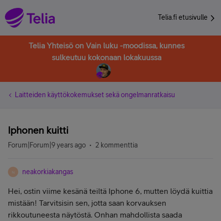
Telia.fi etusivulle
Telia Yhteisö on Vain luku -moodissa, kunnes
sulkeutuu kokonaan lokakuussa
Laitteiden käyttökokemukset sekä ongelmanratkaisu
Iphonen kuitti
Forum|Forum|9 years ago
2 kommenttia
neakorkiakangas
N
Hei, ostin viime kesänä teiltä Iphone 6, mutten löydä kuittia
mistään! Tarvitsisin sen, jotta saan korvauksen
rikkoutuneesta näytöstä. Onhan mahdollista saada