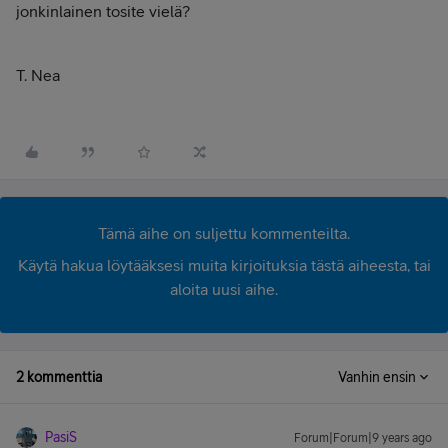
jonkinlainen tosite vielä?
T. Nea
Tämä aihe on suljettu kommenteilta.
Käytä hakua löytääksesi muita kirjoituksia tästä aiheesta, tai
aloita uusi aihe.
2 kommenttia
Vanhin ensin
PasiS
Forum|Forum|9 years ago