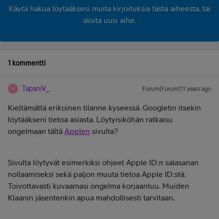
Käytä hakua löytääksesi muita kirjoituksia tästä aiheesta, tai
aloita uusi aihe.
1 kommentti
TapaniV_
Forum|Forum|11 years ago
T
Kieltämättä erikoinen tilanne kyseessä. Googletin itsekin
löytääkseni tietoa asiasta. Löytyisiköhän ratkaisu
ongelmaan tältä
Applen
sivulta?
Sivulta löytyvät esimerkiksi ohjeet Apple ID:n salasanan
nollaamiseksi sekä paljon muuta tietoa Apple ID:stä.
Toivottavasti kuvaamasi ongelma korjaantuu. Muiden
Klaanin jäsentenkin apua mahdollisesti tarvitaan.