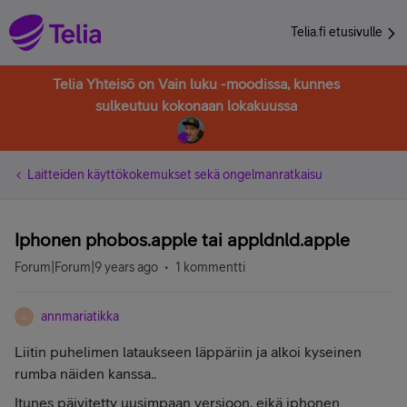
Telia.fi etusivulle
Telia Yhteisö on Vain luku -moodissa, kunnes
sulkeutuu kokonaan lokakuussa
Laitteiden käyttökokemukset sekä ongelmanratkaisu
Iphonen phobos.apple tai appldnld.apple
Forum|Forum|9 years ago
1 kommentti
annmariatikka
A
Liitin puhelimen lataukseen läppäriin ja alkoi kyseinen
rumba näiden kanssa..
Itunes päivitetty uusimpaan versioon, eikä iphonen