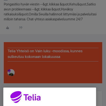
Pongasitko hyvän viestin --&gt; klikkaa &quot;Kehu&quot;Saitko
avun probleemaasi --&gt; klikkaa &quot;Hyväksy
ratkaisuksi&quot;Omilla Sivuilla hallinnoit liittymiäsi ja palveluitasi
milloin tahansa. Chat-yhteys asiakaspalveluumme 24/7
Telia Yhteisö on Vain luku -moodissa, kunnes
sulkeutuu kokonaan lokakuussa
Älä jää paitsi – osallistu ja voita!