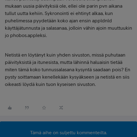
mukaan uusia päivityksiä ole, ellei ole parin pvn aikana
tullut uutta kehiin. Sykronointi ei ehtinyt alkaa, kun
puhelimessa pyydetään koko ajan ensin appldnld
käyttäjätunnusta ja salasanaa, jolloin vähin ajoin muuttuukin
jo phobos.appleksi.
Netistä en löytänyt kuin yhden sivuston, missä puhutaan
päivityksistä ja itunesista, mutta lähinnä haluaisin tietää
miten tämä koko tunnussalasana kysyntä saadaan pois? En
pysty soittamaan kenellekään kysyäkseen ja netistä en siis
oikeasti löydä kuin tuon kyseisen sivuston.
Tämä aihe on suljettu kommenteilta.