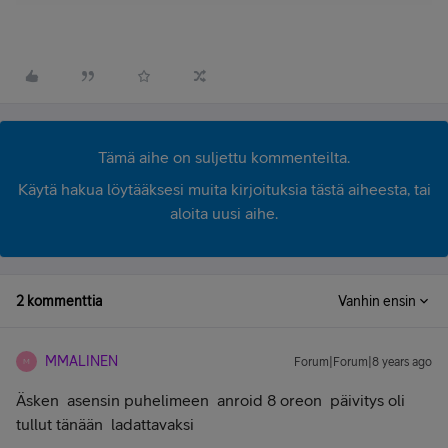
Tämä aihe on suljettu kommenteilta.
Käytä hakua löytääksesi muita kirjoituksia tästä aiheesta, tai
aloita uusi aihe.
2 kommenttia
Vanhin ensin
MMALINEN
Forum|Forum|8 years ago
M
Äsken asensin puhelimeen anroid 8 oreon päivitys oli
tullut tänään ladattavaksi