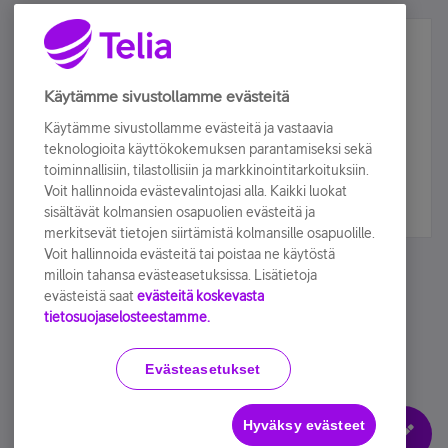
Älä jää paitsi – osallistu ja voita!
Tilaa Telian uutiskirje ja olet mukana arvonnassa.
Käytämme sivustollamme evästeitä
Samalla saat parhaat asiakasedut suoraan
Käytämme sivustollamme evästeitä ja vastaavia
sähköpostiisi.
teknologioita käyttökokemuksen parantamiseksi sekä
toiminnallisiin, tilastollisiin ja markkinointitarkoituksiin.
Voit hallinnoida evästevalintojasi alla. Kaikki luokat
Tilaa nyt
sisältävät kolmansien osapuolien evästeitä ja
merkitsevät tietojen siirtämistä kolmansille osapuolille.
Voit hallinnoida evästeitä tai poistaa ne käytöstä
milloin tahansa evästeasetuksissa. Lisätietoja
evästeistä saat
evästeitä koskevasta
tietosuojaselosteestamme.
Käyttöehdot
Accessibility statement
Evästeasetukset
Hyväksy evästeet
Evästeasetukset