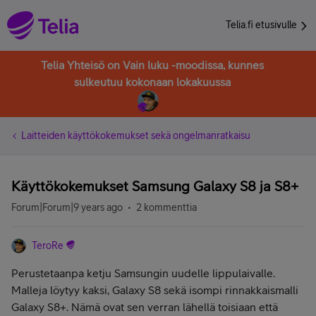
Telia.fi etusivulle
Telia Yhteisö on Vain luku -moodissa, kunnes
sulkeutuu kokonaan lokakuussa
Laitteiden käyttökokemukset sekä ongelmanratkaisu
Käyttökokemukset Samsung Galaxy S8 ja S8+
Forum|Forum|9 years ago
2 kommenttia
TeroRe
Perustetaanpa ketju Samsungin uudelle lippulaivalle.
Malleja löytyy kaksi, Galaxy S8 sekä isompi rinnakkaismalli
Galaxy S8+. Nämä ovat sen verran lähellä toisiaan että