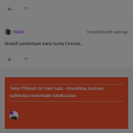
tilasto
Forum|Forum|8 years ago
Note8 odotellaan kans tuota Oreota...
Telia Yhteisö on Vain luku -moodissa, kunnes
sulkeutuu kokonaan lokakuussa