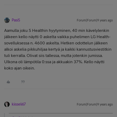
PasiS
Forum|Forum|9 years ago
Aamulla joku S Healthin hyytyminen, 40 min kävelylenkin
jälkeen kello näytti 0 askelta vaikka puhelimen LG Health-
sovelluksessa n. 4600 askelta. Hetken odottelun jälkeen
alkoi askelia pikkuhiljaa kertyä ja kaikki kannustusviestitkin
tuli kerralla. Olivat siis tallessa, mutta jotenkin jumissa.
Ulkona oli lämpötila 0:ssa ja akkuakin 37%. Kello näytti
koko ajan oikein.
kiisseli67
Forum|Forum|9 years ago