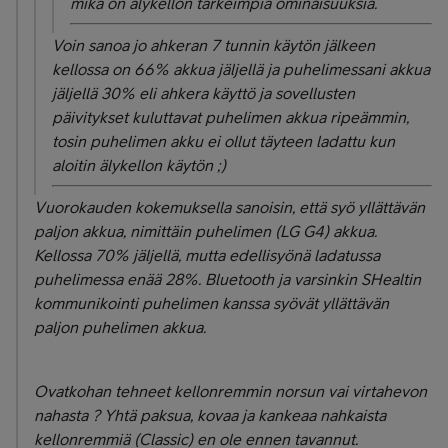
mikä on älykellon tärkeimpiä ominaisuuksia.
Voin sanoa jo ahkeran 7 tunnin käytön jälkeen
kellossa on 66% akkua jäljellä ja puhelimessani akkua
jäljellä 30% eli ahkera käyttö ja sovellusten
päivitykset kuluttavat puhelimen akkua ripeämmin,
tosin puhelimen akku ei ollut täyteen ladattu kun
aloitin älykellon käytön ;)
Vuorokauden kokemuksella sanoisin, että syö yllättävän
paljon akkua, nimittäin puhelimen (LG G4) akkua.
Kellossa 70% jäljellä, mutta edellisyönä ladatussa
puhelimessa enää 28%. Bluetooth ja varsinkin SHealtin
kommunikointi puhelimen kanssa syövät yllättävän
paljon puhelimen akkua.
Ovatkohan tehneet kellonremmin norsun vai virtahevon
nahasta ? Yhtä paksua, kovaa ja kankeaa nahkaista
kellonremmiä (Classic) en ole ennen tavannut.