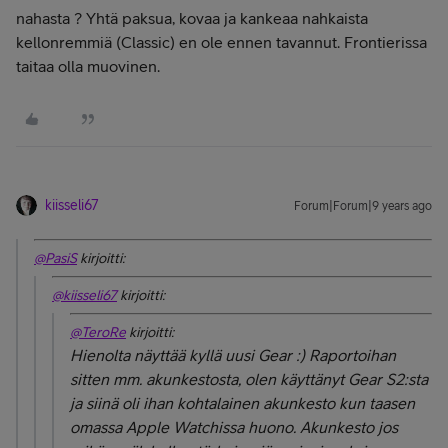
nahasta ? Yhtä paksua, kovaa ja kankeaa nahkaista
kellonremmiä (Classic) en ole ennen tavannut. Frontierissa
taitaa olla muovinen.
kiisseli67
Forum|Forum|9 years ago
@PasiS
kirjoitti:
@kiisseli67
kirjoitti:
@TeroRe
kirjoitti:
Hienolta näyttää kyllä uusi Gear :) Raportoihan
sitten mm. akunkestosta, olen käyttänyt Gear S2:sta
ja siinä oli ihan kohtalainen akunkesto kun taasen
omassa Apple Watchissa huono. Akunkesto jos