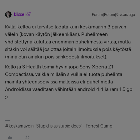
kiisseli67
Forum|Forum|9 years ago
Kyllä, kelloa ei tarvitse ladata kuin keskimäärin 3 päivän
välein (kovan käytön jälkeenkään). Puhelimeen
yhdistettynä kuluttaa enemmän puhelimesta virtaa, mutta
sitäkin voi säätää jos ottaa joitain ilmoituksia pois käytöstä
(minä otin ainakin pois sähköposti ilmoitukset).
Kello ja S Health toimii hyvin jopa Sony Xperia Z1
Compactissa, vaikka millään sivuilla ei tuota puhelinta
mainita yhteensopivissa malleissa eli puhelimelta
Androidissa vaaditaan vähintään android 4.4 ja ram 1.5 gb
;)
#koskamävoin "Stupid is as stupid does" - Forrest Gump