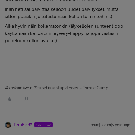
Ihan heti sai päivittää kelloon uudet päivitykset, mutta
sitten pääsikin jo tutustumaan kellon toimintoihin ;)
Aika hyvin näin kokematonkin (älykellojen suhteen) oppi
käyttämään kelloa :smileyvery-happy: ja jopa vastasin
puheluun kellon avulla :)
#koskamävoin "Stupid is as stupid does" - Forrest Gump
TeroRe
ALOITTAJA
Forum|Forum|9 years ago