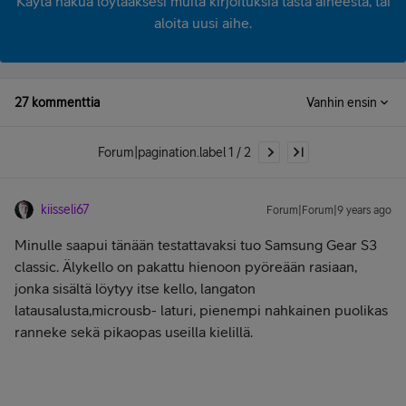
Käytä hakua löytääksesi muita kirjoituksia tästä aiheesta, tai
aloita uusi aihe.
27 kommenttia
Vanhin ensin
Forum|pagination.label 1 / 2
kiisseli67
Forum|Forum|9 years ago
Minulle saapui tänään testattavaksi tuo Samsung Gear S3
classic. Älykello on pakattu hienoon pyöreään rasiaan,
jonka sisältä löytyy itse kello, langaton
latausalusta,microusb- laturi, pienempi nahkainen puolikas
ranneke sekä pikaopas useilla kielillä.