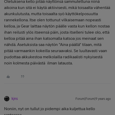
Oletuksena kello pitää näyttönsä sammutettuna niinä
aikoina kun sitä ei käytä aktiivisesti, mikä toisaalta vähentää
akunkulutusta, mutta toisaalta syö käyttökelposuutta
rannekellona. Itse olen tottunut vilkaisemaan nopeasti
kelloa, ja Gear laittaa näytön päälle vasta kun kellon nostaa
ihan reilusti ylös itseensä päin, josta itselleni tulee olo, että
kelloa pitää aina ihan katsomalla katsoa jos meinaat sen
nähdä. Asetuksista saa näytön "Aina päällä" tilaan, mitä
pitää varmaankin kokeilla seuraavaksi. Se luultavasti vaan
pudottaa akkukestoa melkolailla radikaalisti nykyisestä
noin kolmesta päivästä ilman latausta.
kjns
Forum|Forum|9 years ago
Noniin, nyt on tullut jo pidempi aika kuljettua kello
ranteessa.