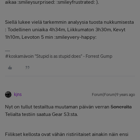
aikaa :smileysurprised: :smileyfrustrated: ).
Siellä lukee vielä tarkemmin analyysia tuosta nukkumisesta
: Todellinen uniaika 4h34m, Liikkumaton 3h30m, Kevyt
1h10m, Levoton 5 min :smileyvery-happy:
#koskamävoin "Stupid is as stupid does" - Forrest Gump
kjns
Forum|Forum|9 years ago
Nyt on tullut testailtua muutaman päivän verran
Soneralta
Telialta testiin saatua Gear S3:sta.
Fiilikset kellosta ovat vähän ristiriitaiset ainakin näin ensi