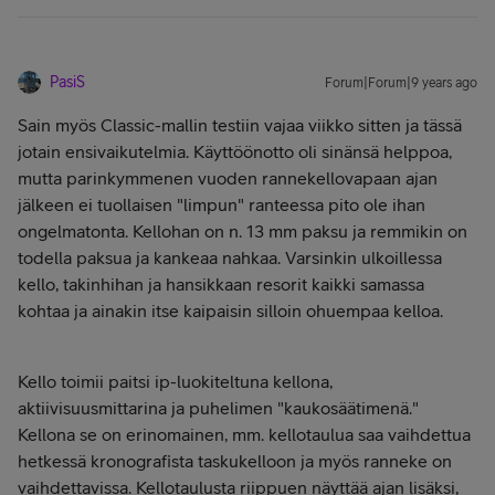
PasiS
Forum|Forum|9 years ago
Sain myös Classic-mallin testiin vajaa viikko sitten ja tässä
jotain ensivaikutelmia. Käyttöönotto oli sinänsä helppoa,
mutta parinkymmenen vuoden rannekellovapaan ajan
jälkeen ei tuollaisen "limpun" ranteessa pito ole ihan
ongelmatonta. Kellohan on n. 13 mm paksu ja remmikin on
todella paksua ja kankeaa nahkaa. Varsinkin ulkoillessa
kello, takinhihan ja hansikkaan resorit kaikki samassa
kohtaa ja ainakin itse kaipaisin silloin ohuempaa kelloa.
Kello toimii paitsi ip-luokiteltuna kellona,
aktiivisuusmittarina ja puhelimen "kaukosäätimenä."
Kellona se on erinomainen, mm. kellotaulua saa vaihdettua
hetkessä kronografista taskukelloon ja myös ranneke on
vaihdettavissa. Kellotaulusta riippuen näyttää ajan lisäksi,