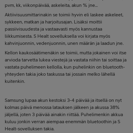
pvm, kk, viikonpäivää, askeleita, akun % jne...
Aktiivisuusmittarinakin se toimii hyvin eli laskee askeleet,
sykkeen, matkan ja harjoitusajan. Lisäksi moittii
passiivisuudesta ja vastaavasti myös kannustaa
liikkumisesta. S Healt sovelluksella voi kirjata myös
kahvinjuonnin, vedenjuonnin, unen määrän ja laadun jne.
Kellon kaukosäätimenäkin se toimii, mutta jokainen voi itse
arvioda tarvetta lukea viestejä ja vastata niihin tai soittaa ja
vastata puhelimeen kellolla, kun puhelinkin on bluetooth-
yhteyden takia joko taskussa tai jossain melko lähellä
kuitenkin.
Samsung lupaa akun kestoksi 3-4 päivää ja itsellä on nyt
kolmas päivä menossa latauksen jälkeen ja akussa 38%
jäljellä, joten 3 päivää ainakin riittää. Puhelimenkin akkua
kuluu jonkin verran aiempaa enemmän bluetoothin ja S
Healt-sovelluksen takia.