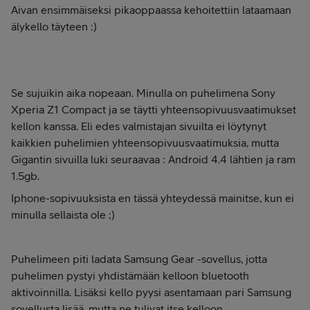
Aivan ensimmäiseksi pikaoppaassa kehoitettiin lataamaan
älykello täyteen :)
Se sujuikin aika nopeaan. Minulla on puhelimena Sony
Xperia Z1 Compact ja se täytti yhteensopivuusvaatimukset
kellon kanssa. Eli edes valmistajan sivuilta ei löytynyt
kaikkien puhelimien yhteensopivuusvaatimuksia, mutta
Gigantin sivuilla luki seuraavaa : Android 4.4 lähtien ja ram
1.5gb.
Iphone-sopivuuksista en tässä yhteydessä mainitse, kun ei
minulla sellaista ole ;)
Puhelimeen piti ladata Samsung Gear -sovellus, jotta
puhelimen pystyi yhdistämään kelloon bluetooth
aktivoinnilla. Lisäksi kello pyysi asentamaan pari Samsung
sovellusta lisää, mutta ne tulivat itse kelloon.