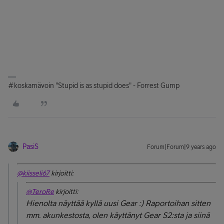
#koskamävoin "Stupid is as stupid does" - Forrest Gump
PasiS
Forum|Forum|9 years ago
@kiisseli67
kirjoitti:
@TeroRe
kirjoitti:
Hienolta näyttää kyllä uusi Gear :) Raportoihan sitten
mm. akunkestosta, olen käyttänyt Gear S2:sta ja siinä