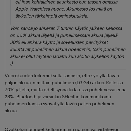
oli ihan kohtalainen akunkesto kun taasen omassa
Apple Watchissa huono. Akunkesto jos mikä on
älykellon tärkeimpiä ominaisuuksia.
Voin sanoa jo ahkeran 7 tunnin käytön jälkeen kellossa
on 66% akkua jäljellä ja puhelimessani akkua jäljellä
30% eli ahkera käyttö ja sovellusten päivitykset
kuluttavat puhelimen akkua ripeämmin, tosin puhelimen
akku ei ollut täyteen ladattu kun aloitin älykellon käytön
;)
Vuorokauden kokemuksella sanoisin, että syö yllättävän
paljon akkua, nimittäin puhelimen (LG G4) akkua. Kellossa
70% jäljellä, mutta edellisyönä ladatussa puhelimessa enää
28%. Bluetooth ja varsinkin SHealtin kommunikointi
puhelimen kanssa syövät yllättävän paljon puhelimen
akkua.
Ovatkohan tehneet kellonremmin norsun vai virtahevon