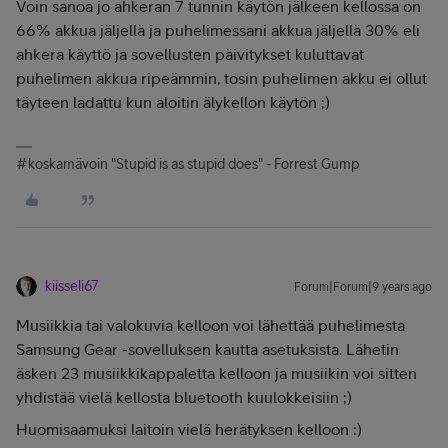
Voin sanoa jo ahkeran 7 tunnin käytön jälkeen kellossa on
66% akkua jäljellä ja puhelimessani akkua jäljellä 30% eli
ahkera käyttö ja sovellusten päivitykset kuluttavat
puhelimen akkua ripeämmin, tosin puhelimen akku ei ollut
täyteen ladattu kun aloitin älykellon käytön ;)
#koskamävoin "Stupid is as stupid does" - Forrest Gump
kiisseli67
Forum|Forum|9 years ago
Musiikkia tai valokuvia kelloon voi lähettää puhelimesta
Samsung Gear -sovelluksen kautta asetuksista. Lähetin
äsken 23 musiikkikappaletta kelloon ja musiikin voi sitten
yhdistää vielä kellosta bluetooth kuulokkeisiin ;)
Huomisaamuksi laitoin vielä herätyksen kelloon :)