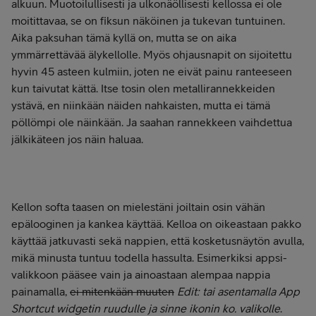
alkuun. Muotoilullisesti ja ulkonäöllisesti kellossa ei ole
moitittavaa, se on fiksun näköinen ja tukevan tuntuinen.
Aika paksuhan tämä kyllä on, mutta se on aika
ymmärrettävää älykellolle. Myös ohjausnapit on sijoitettu
hyvin 45 asteen kulmiin, joten ne eivät painu ranteeseen
kun taivutat kättä. Itse tosin olen metallirannekkeiden
ystävä, en niinkään näiden nahkaisten, mutta ei tämä
pöllömpi ole näinkään. Ja saahan rannekkeen vaihdettua
jälkikäteen jos näin haluaa.
Kellon softa taasen on mielestäni joiltain osin vähän
epälooginen ja kankea käyttää. Kelloa on oikeastaan pakko
käyttää jatkuvasti sekä nappien, että kosketusnäytön avulla,
mikä minusta tuntuu todella hassulta. Esimerkiksi appsi-
valikkoon pääsee vain ja ainoastaan alempaa nappia
painamalla,
ei mitenkään muuten
Edit: tai asentamalla App
Shortcut widgetin ruudulle ja sinne ikonin ko. valikolle
.