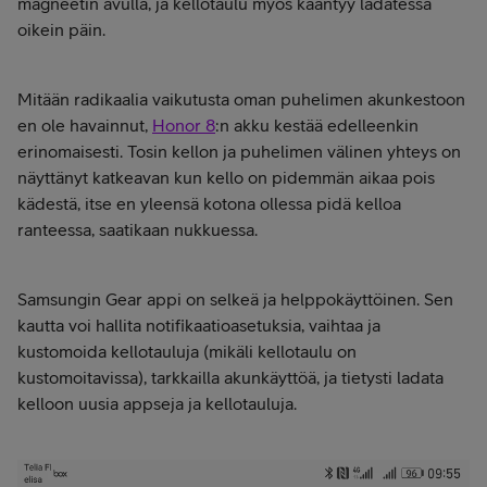
magneetin avulla, ja kellotaulu myös kääntyy ladatessa
oikein päin.
Mitään radikaalia vaikutusta oman puhelimen akunkestoon
en ole havainnut,
Honor 8
:n akku kestää edelleenkin
erinomaisesti. Tosin kellon ja puhelimen välinen yhteys on
näyttänyt katkeavan kun kello on pidemmän aikaa pois
kädestä, itse en yleensä kotona ollessa pidä kelloa
ranteessa, saatikaan nukkuessa.
Samsungin Gear appi on selkeä ja helppokäyttöinen. Sen
kautta voi hallita notifikaatioasetuksia, vaihtaa ja
kustomoida kellotauluja (mikäli kellotaulu on
kustomoitavissa), tarkkailla akunkäyttöä, ja tietysti ladata
kelloon uusia appseja ja kellotauluja.