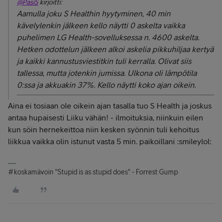
@PasiS
kirjoitti:
Aamulla joku S Healthin hyytyminen, 40 min
kävelylenkin jälkeen kello näytti 0 askelta vaikka
puhelimen LG Health-sovelluksessa n. 4600 askelta.
Hetken odottelun jälkeen alkoi askelia pikkuhiljaa kertyä
ja kaikki kannustusviestitkin tuli kerralla. Olivat siis
tallessa, mutta jotenkin jumissa. Ulkona oli lämpötila
0:ssa ja akkuakin 37%. Kello näytti koko ajan oikein.
Aina ei tosiaan ole oikein ajan tasalla tuo S Health ja joskus
antaa hupaisesti Liiku vähän! - ilmoituksia, niinkuin eilen
kun söin hernekeittoa niin kesken syönnin tuli kehoitus
liikkua vaikka olin istunut vasta 5 min. paikoillani :smileylol:
#koskamävoin "Stupid is as stupid does" - Forrest Gump