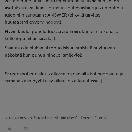
vastata puheluihin. Jotta toiminto on sujuvaa niin kellon
asetuksista valitaan - puhelu - puhevastaus ja kun puhelu
tulee niin sanotaan : ANSWER (ei kyllä tarvitse
huutaa :smileyvery-happy:).
Hyvin kuului puhelu tuossa aiemmin, kun olin ulkona ja
kello jopa hihan sisällä ;)
Saattaa olla hiukan ulkopuolisista ihmisistä huvittavan
näköistä kun puhuu hihalle :smileylol:
Screenshot onnistuu kellossa painamalla kotinäppäintä ja
samanaikaan pyyhkäisy oikealle kellotaulussa :)
#koskamävoin "Stupid is as stupid does" - Forrest Gump