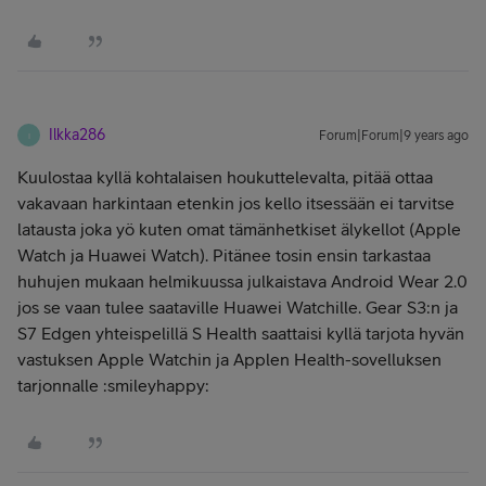
Ilkka286
Forum|Forum|9 years ago
I
Kuulostaa kyllä kohtalaisen houkuttelevalta, pitää ottaa
vakavaan harkintaan etenkin jos kello itsessään ei tarvitse
latausta joka yö kuten omat tämänhetkiset älykellot (Apple
Watch ja Huawei Watch). Pitänee tosin ensin tarkastaa
huhujen mukaan helmikuussa julkaistava Android Wear 2.0
jos se vaan tulee saataville Huawei Watchille. Gear S3:n ja
S7 Edgen yhteispelillä S Health saattaisi kyllä tarjota hyvän
vastuksen Apple Watchin ja Applen Health-sovelluksen
tarjonnalle :smileyhappy: