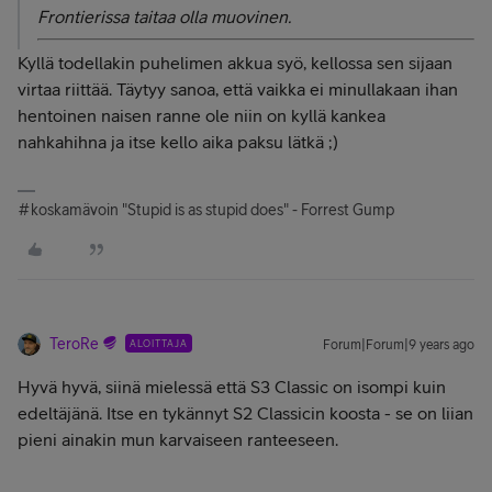
Frontierissa taitaa olla muovinen.
Kyllä todellakin puhelimen akkua syö, kellossa sen sijaan
virtaa riittää. Täytyy sanoa, että vaikka ei minullakaan ihan
hentoinen naisen ranne ole niin on kyllä kankea
nahkahihna ja itse kello aika paksu lätkä ;)
#koskamävoin "Stupid is as stupid does" - Forrest Gump
TeroRe
ALOITTAJA
Forum|Forum|9 years ago
Hyvä hyvä, siinä mielessä että S3 Classic on isompi kuin
edeltäjänä. Itse en tykännyt S2 Classicin koosta - se on liian
pieni ainakin mun karvaiseen ranteeseen.