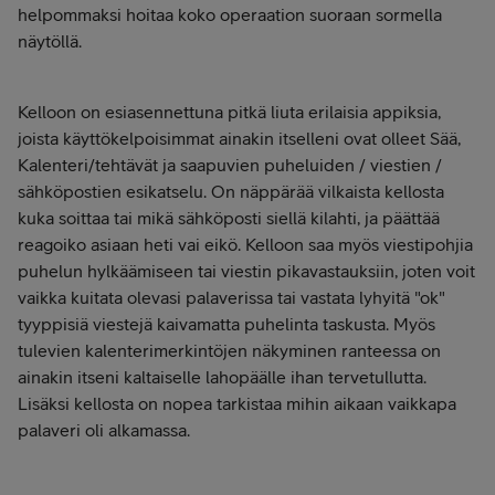
helpommaksi hoitaa koko operaation suoraan sormella
näytöllä.
Kelloon on esiasennettuna pitkä liuta erilaisia appiksia,
joista käyttökelpoisimmat ainakin itselleni ovat olleet Sää,
Kalenteri/tehtävät ja saapuvien puheluiden / viestien /
sähköpostien esikatselu. On näppärää vilkaista kellosta
kuka soittaa tai mikä sähköposti siellä kilahti, ja päättää
reagoiko asiaan heti vai eikö. Kelloon saa myös viestipohjia
puhelun hylkäämiseen tai viestin pikavastauksiin, joten voit
vaikka kuitata olevasi palaverissa tai vastata lyhyitä "ok"
tyyppisiä viestejä kaivamatta puhelinta taskusta. Myös
tulevien kalenterimerkintöjen näkyminen ranteessa on
ainakin itseni kaltaiselle lahopäälle ihan tervetullutta.
Lisäksi kellosta on nopea tarkistaa mihin aikaan vaikkapa
palaveri oli alkamassa.