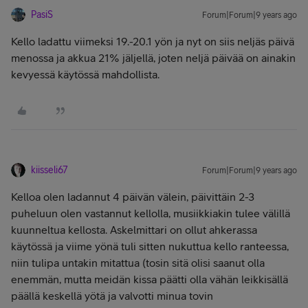
PasiS
Forum|Forum|9 years ago
Kello ladattu viimeksi 19.-20.1 yön ja nyt on siis neljäs päivä
menossa ja akkua 21% jäljellä, joten neljä päivää on ainakin
kevyessä käytössä mahdollista.
kiisseli67
Forum|Forum|9 years ago
Kelloa olen ladannut 4 päivän välein, päivittäin 2-3
puheluun olen vastannut kellolla, musiikkiakin tulee välillä
kuunneltua kellosta. Askelmittari on ollut ahkerassa
käytössä ja viime yönä tuli sitten nukuttua kello ranteessa,
niin tulipa untakin mitattua (tosin sitä olisi saanut olla
enemmän, mutta meidän kissa päätti olla vähän leikkisällä
päällä keskellä yötä ja valvotti minua tovin