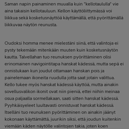
Saman napin painaminen muualla kuin "kellotaululla" vie
aina takaisin kellotauluun. Kellon käyttöliittymässä voi
liikkua sekä kosketusnäyttöä käyttämällä, että pyörittämällä
liikkuvaa näytön reunusta.
Oudoksi homma menee mielestäni siinä, että valintoja ei
pysty tekemään mitenkään muuten kuin kosketusnäytön
kautta. Talvellahan tuo reunuksen pyörittäminen olisi
erinomainen navigointitapa hanskat kädessä, mutta sepä ei
onnistukaan kun joudut ottamaan hanskan pois ja
painelemaan ikoneita ruudulla jotta saat jotain valittua.
Kello tukee myös hanskat kädessä käyttöä, mutta ainakin
sovellusvalikon ikonit ovat niin pieniä, ettei niihin meinaa
osua paljaalla sormellakaan, saati sitten hanskat kädessä.
Pyyhkäisyeleet luultavasti onnistuvat hanskat kädessä.
Itselläni tuo reunuksen pyörittäminen on ainakin jäänyt
kokonaan käyttämättä, juurikin siksi, että joudun kuitenkin
viemään käden näytölle valintojen takia, joten koen