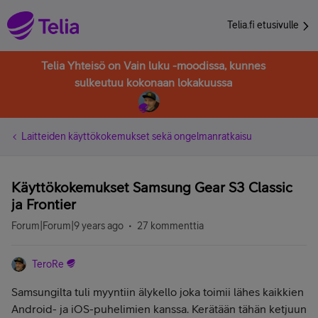
Telia.fi etusivulle
Telia Yhteisö on Vain luku -moodissa, kunnes
sulkeutuu kokonaan lokakuussa
Laitteiden käyttökokemukset sekä ongelmanratkaisu
Käyttökokemukset Samsung Gear S3 Classic
ja Frontier
Forum|Forum|9 years ago
27 kommenttia
TeroRe
Samsungilta tuli myyntiin älykello joka toimii lähes kaikkien
Android- ja iOS-puhelimien kanssa. Kerätään tähän ketjuun