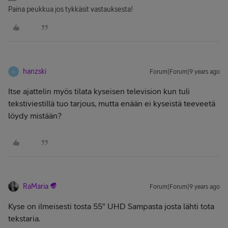
Paina peukkua jos tykkäsit vastauksesta!
hanzski
Forum|Forum|9 years ago
H
Itse ajattelin myös tilata kyseisen television kun tuli
tekstiviestillä tuo tarjous, mutta enään ei kyseistä teeveetä
löydy mistään?
RaMaria
Forum|Forum|9 years ago
Kyse on ilmeisesti tosta 55" UHD Sampasta josta lähti tota
tekstaria.