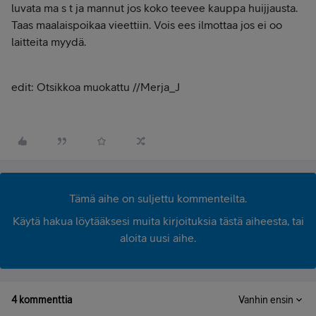
luvata ma s t ja mannut jos koko teevee kauppa huijjausta.
Taas maalaispoikaa vieettiin. Vois ees ilmottaa jos ei oo
laitteita myydä.
edit: Otsikkoa muokattu //Merja_J
Tämä aihe on suljettu kommenteilta.
Käytä hakua löytääksesi muita kirjoituksia tästä aiheesta, tai
aloita uusi aihe.
4 kommenttia
Vanhin ensin