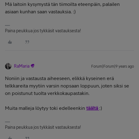
Mä laitoin kysymystä tän tiimoilta eteenpäin, palailen
asiaan kunhan saan vastauksia. :)
Paina peukkua jos tykkäsit vastauksesta!
RaMaria
Forum|Forum|9 years ago
Noniin ja vastausta aiheeseen, elikkä kyseinen erä
telkkareita myytiin varsin nopsaan loppuun, joten siksi se
on poistunut tuolta verkkokaupastakin.
Muita malleja löytyy toki edelleenkin
täältä
:)
Paina peukkua jos tykkäsit vastauksesta!