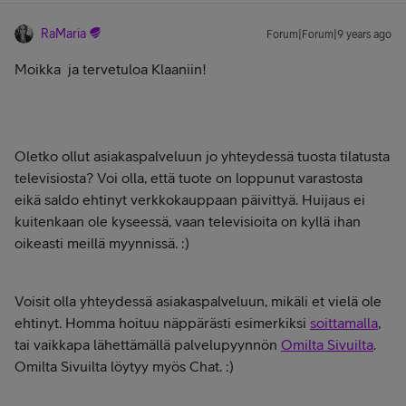
RaMaria
Forum|Forum|9 years ago
Moikka
ja tervetuloa Klaaniin!
Oletko ollut asiakaspalveluun jo yhteydessä tuosta tilatusta
televisiosta? Voi olla, että tuote on loppunut varastosta
eikä saldo ehtinyt verkkokauppaan päivittyä. Huijaus ei
kuitenkaan ole kyseessä, vaan televisioita on kyllä ihan
oikeasti meillä myynnissä. :)
Voisit olla yhteydessä asiakaspalveluun, mikäli et vielä ole
ehtinyt. Homma hoituu näppärästi esimerkiksi
soittamalla
,
tai vaikkapa lähettämällä palvelupyynnön
Omilta Sivuilta
.
Omilta Sivuilta löytyy myös Chat. :)