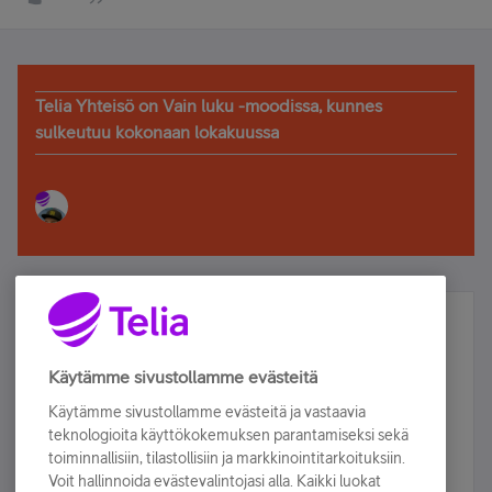
Telia Yhteisö on Vain luku -moodissa, kunnes
sulkeutuu kokonaan lokakuussa
Älä jää paitsi – osallistu ja voita!
Tilaa Telian uutiskirje ja olet mukana arvonnassa.
Käytämme sivustollamme evästeitä
Samalla saat parhaat asiakasedut suoraan
Käytämme sivustollamme evästeitä ja vastaavia
sähköpostiisi.
teknologioita käyttökokemuksen parantamiseksi sekä
toiminnallisiin, tilastollisiin ja markkinointitarkoituksiin.
Voit hallinnoida evästevalintojasi alla. Kaikki luokat
Tilaa nyt