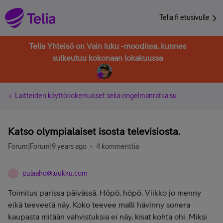
Telia.fi etusivulle
Telia Yhteisö on Vain luku -moodissa, kunnes
sulkeutuu kokonaan lokakuussa
Laitteiden käyttökokemukset sekä ongelmanratkaisu
Katso olympialaiset isosta televisiosta.
Forum|Forum|9 years ago
4 kommenttia
pulaaho@luukku.com
P
Toimitus parissa päivässä. Höpö, höpö. Viikko jo menny
eikä teeveetä näy. Koko teevee malli hävinny sonera
kaupasta mitään vahvistuksia ei näy, kisat kohta ohi. Miksi