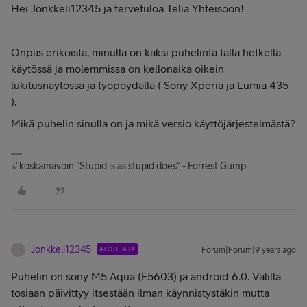
Hei Jonkkeli12345 ja tervetuloa Telia Yhteisöön!
Onpas erikoista, minulla on kaksi puhelinta tällä hetkellä
käytössä ja molemmissa on kellonaika oikein
lukitusnäytössä ja työpöydällä ( Sony Xperia ja Lumia 435
).
Mikä puhelin sinulla on ja mikä versio käyttöjärjestelmästä?
#koskamävoin "Stupid is as stupid does" - Forrest Gump
Jonkkeli12345
ALOITTAJA
Forum|Forum|9 years ago
J
Puhelin on sony M5 Aqua (E5603) ja android 6.0. Välillä
tosiaan päivittyy itsestään ilman käynnistystäkin mutta