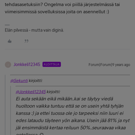
tehdasasetuksiin? Ongelma voi piillä järjestelmässä tai
viimeisimmissä sovelluksissa joita on asennellut :)
Elän pilvessä - mutta vain diginä.
Jonkkeli12345
ALOITTAJA
Forum|Forum|9 years ago
J
@Sekunti
kirjoitti:
@Jonkkeli12345
kirjoitti:
Ei auta sekään eikä mikään..kai se täytyy viedä
huoltoon vaikka tuntuu että se on usein yhtä tyhjän
kanssa :) ja ettei tuossa ole jo tarpeeksi niin luuri ei
edes lataudu täyteen yön aikana. Usein jää 81% ja nyt
jäi ensimmäistä kertaa reiluun 50%..seuraavaa vikaa
ootellessa :D