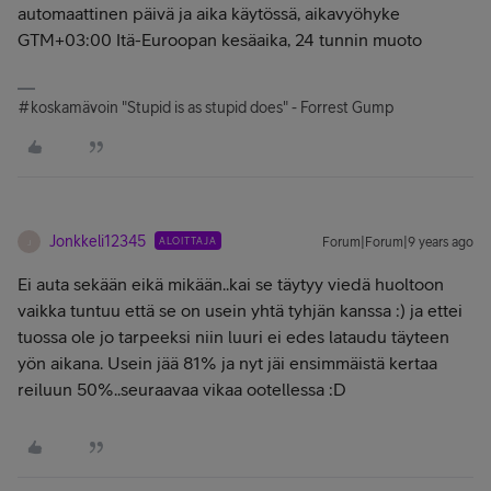
automaattinen päivä ja aika käytössä, aikavyöhyke
GTM+03:00 Itä-Euroopan kesäaika, 24 tunnin muoto
#koskamävoin "Stupid is as stupid does" - Forrest Gump
Jonkkeli12345
ALOITTAJA
Forum|Forum|9 years ago
J
Ei auta sekään eikä mikään..kai se täytyy viedä huoltoon
vaikka tuntuu että se on usein yhtä tyhjän kanssa :) ja ettei
tuossa ole jo tarpeeksi niin luuri ei edes lataudu täyteen
yön aikana. Usein jää 81% ja nyt jäi ensimmäistä kertaa
reiluun 50%..seuraavaa vikaa ootellessa :D