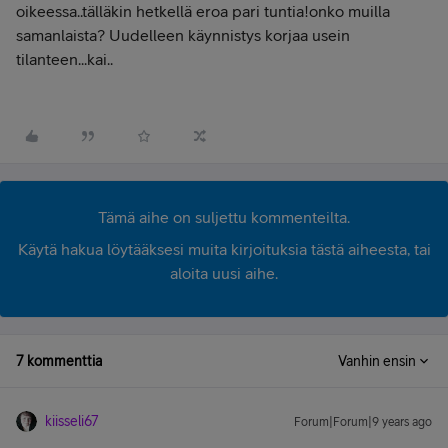
oikeessa..tälläkin hetkellä eroa pari tuntia!onko muilla
samanlaista? Uudelleen käynnistys korjaa usein
tilanteen...kai..
Tämä aihe on suljettu kommenteilta.
Käytä hakua löytääksesi muita kirjoituksia tästä aiheesta, tai
aloita uusi aihe.
7 kommenttia
Vanhin ensin
kiisseli67
Forum|Forum|9 years ago