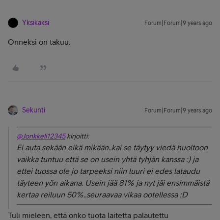
Yksikaksi
Forum|Forum|9 years ago
Onneksi on takuu.
Sekunti
Forum|Forum|9 years ago
@Jonkkeli12345
kirjoitti:
Ei auta sekään eikä mikään..kai se täytyy viedä huoltoon
vaikka tuntuu että se on usein yhtä tyhjän kanssa :) ja
ettei tuossa ole jo tarpeeksi niin luuri ei edes lataudu
täyteen yön aikana. Usein jää 81% ja nyt jäi ensimmäistä
kertaa reiluun 50%..seuraavaa vikaa ootellessa :D
Tuli mieleen, että onko tuota laitetta palautettu