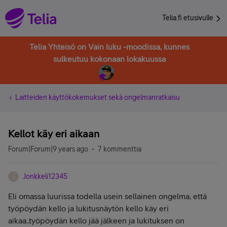
Telia.fi etusivulle
Telia Yhteisö on Vain luku -moodissa, kunnes
sulkeutuu kokonaan lokakuussa
Laitteiden käyttökokemukset sekä ongelmanratkaisu
Kellot käy eri aikaan
Forum|Forum|9 years ago
7 kommenttia
Jonkkeli12345
J
Eli omassa luurissa todella usein sellainen ongelma, että
työpöydän kello ja lukitusnäytön kello käy eri
aikaa..työpöydän kello jää jälkeen ja lukituksen on