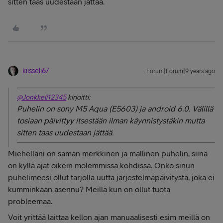
sitten taas uudestaan jättää.
kiisseli67
Forum|Forum|9 years ago
@Jonkkeli12345
kirjoitti:
Puhelin on sony M5 Aqua (E5603) ja android 6.0. Välillä
tosiaan päivittyy itsestään ilman käynnistystäkin mutta
sitten taas uudestaan jättää.
Miehelläni on saman merkkinen ja mallinen puhelin, siinä
on kyllä ajat oikein molemmissa kohdissa. Onko sinun
puhelimeesi ollut tarjolla uutta järjestelmäpäivitystä, joka ei
kumminkaan asennu? Meillä kun on ollut tuota
probleemaa.
Voit yrittää laittaa kellon ajan manuaalisesti esim meillä on