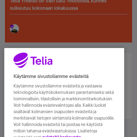
Telia Yhteisö on Vain luku -moodissa, kunnes
sulkeutuu kokonaan lokakuussa
Älä jää paitsi – osallistu ja voita!
Tilaa Telian uutiskirje ja olet mukana arvonnassa.
Käytämme sivustollamme evästeitä
Samalla saat parhaat asiakasedut suoraan
Käytämme sivustollamme evästeitä ja vastaavia
sähköpostiisi.
teknologioita käyttökokemuksen parantamiseksi sekä
toiminnallisiin, tilastollisiin ja markkinointitarkoituksiin.
Voit hallinnoida evästevalintojasi alla. Kaikki luokat
Tilaa nyt
sisältävät kolmansien osapuolien evästeitä ja
merkitsevät tietojen siirtämistä kolmansille osapuolille.
Voit hallinnoida evästeitä tai poistaa ne käytöstä
milloin tahansa evästeasetuksissa. Lisätietoja