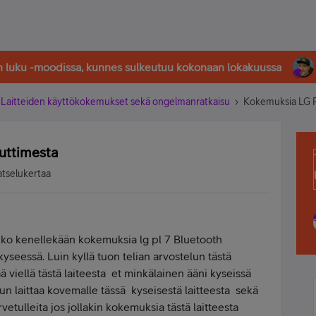
in luku -moodissa, kunnes sulkeutuu kokonaan lokakuussa
Laitteiden käyttökokemukset sekä ongelmanratkaisu
Kokemuksia LG P
uttimesta
atselukertaa
onko kenellekään kokemuksia lg pl 7 Bluetooth
kyseessä. Luin kyllä tuon telian arvostelun tästä
ää viellä tästä laiteesta et minkälainen ääni kyseissä
kun laittaa kovemalle tässä kyseisestä laitteesta sekä
rvetulleita jos jollakin kokemuksia tästä laitteesta