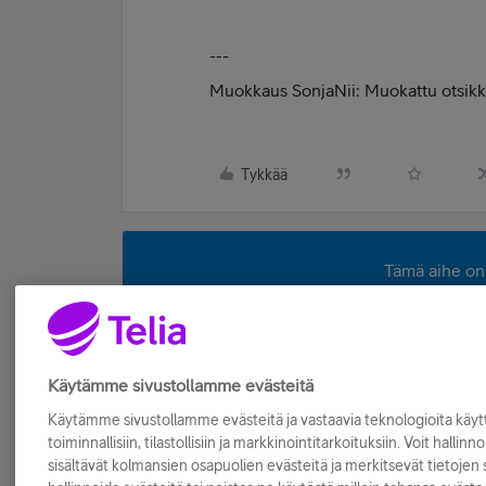
---
Muokkaus SonjaNii: Muokattu otsik
Tykkää
Tämä aihe on 
Käytä hakua löytääksesi muita kirjo
Käytämme sivustollamme evästeitä
Käytämme sivustollamme evästeitä ja vastaavia teknologioita kä
toiminnallisiin, tilastollisiin ja markkinointitarkoituksiin. Voit hallinn
sisältävät kolmansien osapuolien evästeitä ja merkitsevät tietojen si