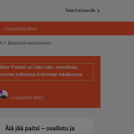
Telia.fi etusivulle
2 kuukautta sitten
L7 -Bluetooth-kaiuttimesta
Telia Yhteisö on Vain luku -moodissa,
kunnes sulkeutuu kokonaan lokakuussa
2 kuukautta sitten
Älä jää paitsi – osallistu ja