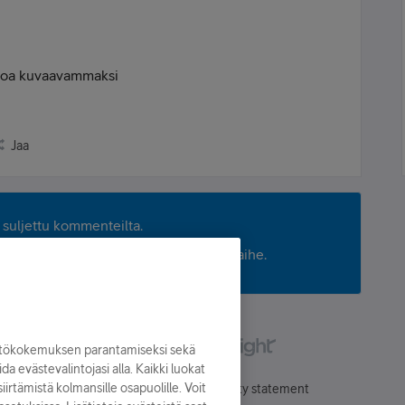
koa kuvaavammaksi
Jaa
suljettu kommenteilta.
ituksia tästä aiheesta, tai aloita uusi aihe.
yttökokemuksen parantamiseksi sekä
oida evästevalintojasi alla. Kaikki luokat
irtämistä kolmansille osapuolille. Voit
Käyttöehdot
Accessibility statement