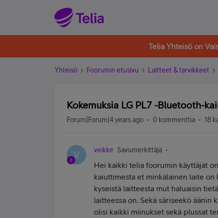
Telia Yhteisö on Va
Yhteisö
Foorumin etusivu
Laitteet & tarvikkeet
Kokemuksia LG PL7 -Bluetooth-kai
Forum|Forum|4 years ago
0 kommenttia
18 k
veikke
Savumerkittäjä
V
Hei kaikki telia foorumin käyttäjät 
kaiuttimesta et minkälainen laite on 
kyseistä laitteesta mut haluaisin tiet
laitteessa on. Sekä säriseekö äänin 
olisi kaikki miinukset sekä plussat te