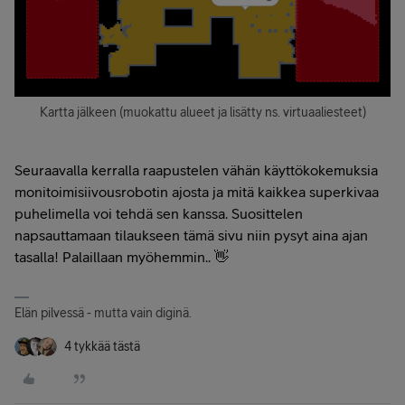
Kartta jälkeen (muokattu alueet ja lisätty ns. virtuaaliesteet)
Seuraavalla kerralla raapustelen vähän käyttökokemuksia
monitoimisiivousrobotin ajosta ja mitä kaikkea superkivaa
puhelimella voi tehdä sen kanssa. Suosittelen
napsauttamaan tilaukseen tämä sivu niin pysyt aina ajan
tasalla! Palaillaan myöhemmin.. 👋
Elän pilvessä - mutta vain diginä.
4 tykkää tästä