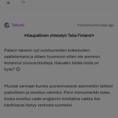
Sekunti
Forum|Forum|3 years ago
⭐Kaupallinen yhteistyö Telia Finland⭐
Palasin takaisin nyt uunituoreiden kokeiluiden
saattelemana ja ottaen huomioon etten ole aiemmin
testannut siivousrobotteja. Haluatko tietää mistä on
kyse? 😉
Muistat varmaan kuinka suoraviivaisesti asennettiin laitteet
paikoilleen ja sovellus valmiiksi. Pieni miinusmerkki tulee,
koska sovellus vaatii englannin kielitaitoa vaikka itse
käyttöopas löytyy verkosta suomeksi.