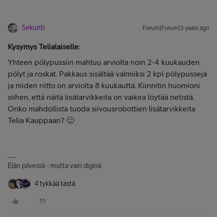
Sekunti
Forum|Forum|3 years ago
Kysymys Telialaiselle
:
Yhteen pölypussiin mahtuu arviolta noin 2-4 kuukauden
pölyt ja roskat. Pakkaus sisältää valmiiksi 2 kpl pölypusseja
ja niiden riitto on arviolta 8 kuukautta. Kiinnitin huomioni
siihen, että näitä lisätarvikkeita on vaikea löytää netistä.
Onko mahdollista tuoda siivousrobottien lisätarvikkeita
Telia Kauppaan? 🙂
Elän pilvessä - mutta vain diginä.
4 tykkää tästä