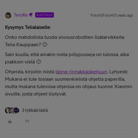
TeroRe
ALOITTAJA
Forum|Forum|3 years ago
Kysymys Telialaiselle
:
Onko mahdollista tuoda siivousrobottien lisätarvikkeita
Telia Kauppaan? 🙂
Sain kuulla, että ainakin noita pölypusseja on tulossa, aika
piakkoin vielä 🙂
Ohjeista, kirjoitin niistä
tänne rinnakkaisketjuun
. Lyhyesti:
Mukana ei tule tosiaan suomenkielistä ohjetta paperilla,
mutta mukana tulevissa ohjeissa on ohjaus tuonne Xiaomin
sivuille, josta ohjeet löytyvät.
3 tykkää tästä