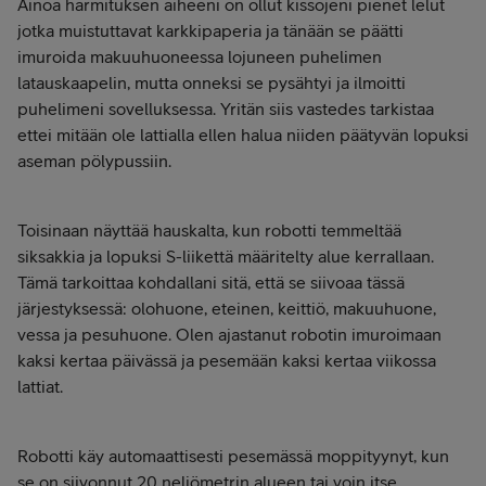
Ainoa harmituksen aiheeni on ollut kissojeni pienet lelut
jotka muistuttavat karkkipaperia ja tänään se päätti
imuroida makuuhuoneessa lojuneen puhelimen
latauskaapelin, mutta onneksi se pysähtyi ja ilmoitti
puhelimeni sovelluksessa. Yritän siis vastedes tarkistaa
ettei mitään ole lattialla ellen halua niiden päätyvän lopuksi
aseman pölypussiin.
Toisinaan näyttää hauskalta, kun robotti temmeltää
siksakkia ja lopuksi S-liikettä määritelty alue kerrallaan.
Tämä tarkoittaa kohdallani sitä, että se siivoaa tässä
järjestyksessä: olohuone, eteinen, keittiö, makuuhuone,
vessa ja pesuhuone. Olen ajastanut robotin imuroimaan
kaksi kertaa päivässä ja pesemään kaksi kertaa viikossa
lattiat.
Robotti käy automaattisesti pesemässä moppityynyt, kun
se on siivonnut 20 neliömetrin alueen tai voin itse