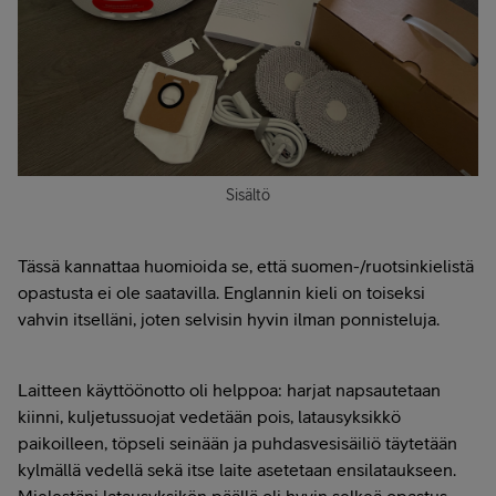
Sisältö
Tässä kannattaa huomioida se, että suomen-/ruotsinkielistä
opastusta ei ole saatavilla. Englannin kieli on toiseksi
vahvin itselläni, joten selvisin hyvin ilman ponnisteluja.
Laitteen käyttöönotto oli helppoa: harjat napsautetaan
kiinni, kuljetussuojat vedetään pois, latausyksikkö
paikoilleen, töpseli seinään ja puhdasvesisäiliö täytetään
kylmällä vedellä sekä itse laite asetetaan ensilataukseen.
Mielestäni latausyksikön päällä oli hyvin selkeä opastus