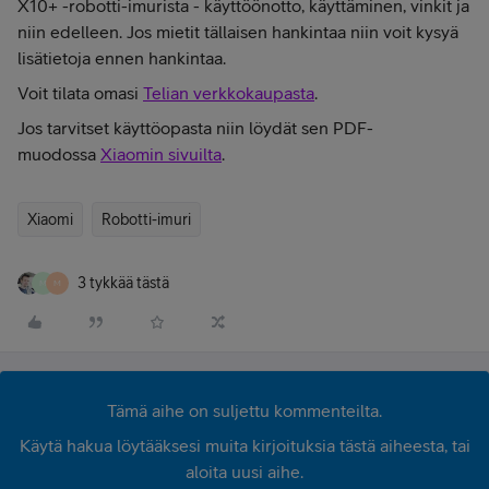
X10+ -robotti-imurista - käyttöönotto, käyttäminen, vinkit ja
niin edelleen. Jos mietit tällaisen hankintaa niin voit kysyä
lisätietoja ennen hankintaa.
Voit tilata omasi
Telian verkkokaupasta
.
Jos tarvitset käyttöopasta niin löydät sen PDF-
muodossa
Xiaomin sivuilta
.
Xiaomi
Robotti-imuri
3 tykkää tästä
M
M
Tämä aihe on suljettu kommenteilta.
Käytä hakua löytääksesi muita kirjoituksia tästä aiheesta, tai
aloita uusi aihe.