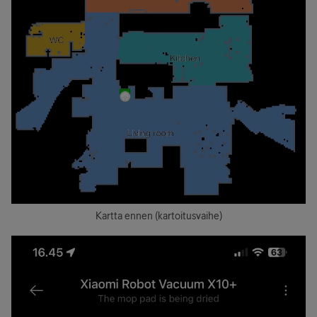
Kartta ennen (kartoitusvaihe)