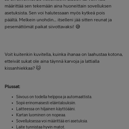
määrittää sen tekemään aina huoneittain sovelluksen
asetuksista. Sen voi halutessaan myös kytkeä pois
päältä. Melkein unohdin… itselleni jää sitten reunat ja
pesemättömät paikat siivottavaksi! 😅
Voit kuitenkin kuvitella, kuinka ihanaa on laahustaa kotona,
etteivät sukat ole aina täynnä karvoja ja lattialla
kissanhiekkaa? 🐱
Plussat
:
Siivous on todella helppoa ja automaattista.
Sopii erinomaisesti eläintalouksiin.
Laitteessa on hiljainen käyttöääni.
Kartan luominen on nopeaa.
Sovelluksessa voi määrittää eri asetuksia.
Laite tunnistaa hyvin matot.