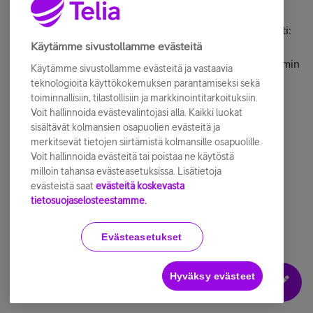
piakkoin vielä 🙂
Ohjeista, kirjoitin niistä
tänne rinnakkaisketjuun
. Lyhyesti:
Käytämme sivustollamme evästeitä
Mukana ei tule tosiaan suomenkielistä ohjetta paperilla,
mutta mukana tulevissa ohjeissa on ohjaus tuonne Xiaomin
Käytämme sivustollamme evästeitä ja vastaavia
sivuille, josta ohjeet löytyvät.
teknologioita käyttökokemuksen parantamiseksi sekä
toiminnallisiin, tilastollisiin ja markkinointitarkoituksiin.
Ja vielä tarkennuksena, sain kuulla, että myös muuta
Voit hallinnoida evästevalintojasi alla. Kaikki luokat
tarviketta on tulossa myyntiin. Tyyliin suodattimia,
sisältävät kolmansien osapuolien evästeitä ja
moppeja/mopin osia sekä harjoja yms yms 🤓
merkitsevät tietojen siirtämistä kolmansille osapuolille.
Voit hallinnoida evästeitä tai poistaa ne käytöstä
Kiitos selvityksestä! Nyt löytyy
verkkokaupan
milloin tahansa evästeasetuksissa. Lisätietoja
valikoimasta lisätarvikkeet
.👍
evästeistä saat
evästeitä koskevasta
tietosuojaselosteestamme.
Elän pilvessä - mutta vain diginä.
Evästeasetukset
4 tykkää tästä
Hyväksy evästeet