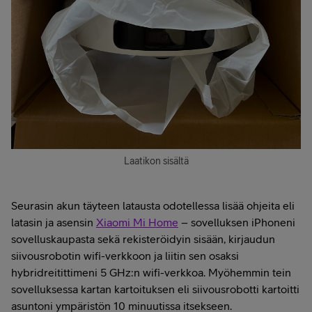
Laatikon sisältä
Seurasin akun täyteen latausta odotellessa lisää ohjeita eli
latasin ja asensin
Xiaomi Mi Home
– sovelluksen iPhoneni
sovelluskaupasta sekä rekisteröidyin sisään, kirjaudun
siivousrobotin wifi-verkkoon ja liitin sen osaksi
hybridreitittimeni 5 GHz:n wifi-verkkoa. Myöhemmin tein
sovelluksessa kartan kartoituksen eli siivousrobotti kartoitti
asuntoni ympäristön 10 minuutissa itsekseen.