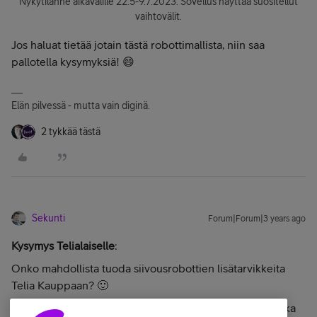
Nykytilanne aikavälille 22.5-9.7.2023. Sovellus näyttää suositellut
vaihtovälit.
Jos haluat tietää jotain tästä robottimallista, niin saa
pallotella kysymyksiä! 😄
Elän pilvessä - mutta vain diginä.
2 tykkää tästä
Sekunti
Forum|Forum|3 years ago
Kysymys Telialaiselle
:
Onko mahdollista tuoda siivousrobottien lisätarvikkeita
Telia Kauppaan? 🙂
Sain kuulla, että ainakin noita pölypusseja on tulossa, aika