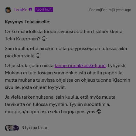
TeroRe
ALOITTAJA
Forum|Forum|3 years ago
Kysymys Telialaiselle
:
Onko mahdollista tuoda siivousrobottien lisätarvikkeita
Telia Kauppaan? 🙂
Sain kuulla, että ainakin noita pölypusseja on tulossa, aika
piakkoin vielä 🙂
Ohjeista, kirjoitin niistä
tänne rinnakkaisketjuun
. Lyhyesti:
Mukana ei tule tosiaan suomenkielistä ohjetta paperilla,
mutta mukana tulevissa ohjeissa on ohjaus tuonne Xiaomin
sivuille, josta ohjeet löytyvät.
Ja vielä tarkennuksena, sain kuulla, että myös muuta
tarviketta on tulossa myyntiin. Tyyliin suodattimia,
moppeja/mopin osia sekä harjoja yms yms 🤓
3 tykkää tästä