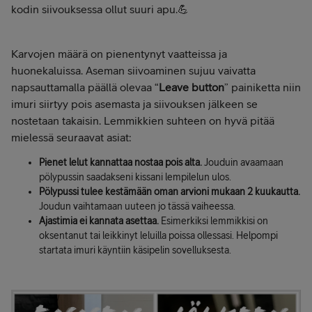
kodin siivouksessa ollut suuri apu.💪
Karvojen määrä on pienentynyt vaatteissa ja
huonekaluissa. Aseman siivoaminen sujuu vaivatta
napsauttamalla päällä olevaa “
Leave button
” painiketta niin
imuri siirtyy pois asemasta ja siivouksen jälkeen se
nostetaan takaisin. Lemmikkien suhteen on hyvä pitää
mielessä seuraavat asiat:
Pienet lelut kannattaa nostaa pois alta.
Jouduin avaamaan
pölypussin saadakseni kissani lempilelun ulos.
Pölypussi tulee kestämään oman arvioni mukaan 2 kuukautta.
Joudun vaihtamaan uuteen jo tässä vaiheessa.
Ajastimia ei kannata asettaa.
Esimerkiksi lemmikkisi on
oksentanut tai leikkinyt leluilla poissa ollessasi. Helpompi
startata imuri käyntiin käsipelin sovelluksesta.