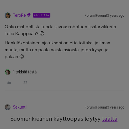
TeroRe
ALOITTAJA
Forum|Forum|3 years ago
Onko mahdollista tuoda siivousrobottien lisätarvikkeita
Telia Kauppaan? 🙂
Henkilökohtainen ajatukseni on että tottakai ja ilman
muuta, mutta en päätä näistä asioista, joten kysyn ja
palaan 😊
1 tykkää tästä
Sekunti
Forum|Forum|3 years ago
Suomenkielinen käyttöopas löytyy
täältä
.