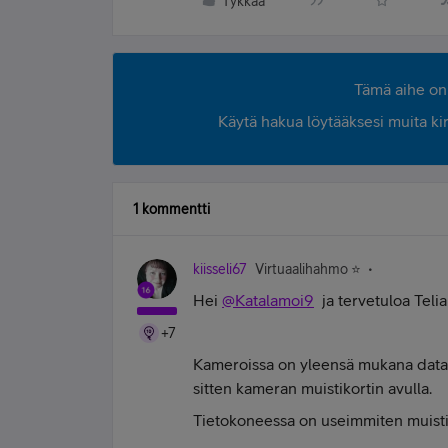
Tykkää
Tämä aihe on 
Käytä hakua löytääksesi muita kirjo
1 kommentti
kiisseli67
Virtuaalihahmo ⭐️
Hei
@Katalamoi9
ja tervetuloa Teli
+7
Kameroissa on yleensä mukana datakaa
sitten kameran muistikortin avulla.
Tietokoneessa on useimmiten muistiko