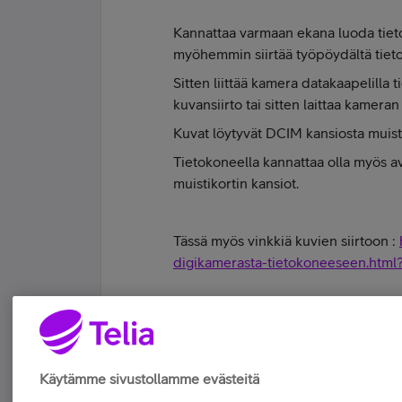
Kannattaa varmaan ekana luoda tiet
myöhemmin siirtää työpöydältä tiet
Sitten liittää kamera datakaapelilla 
kuvansiirto tai sitten laittaa kameran
Kuvat löytyvät DCIM kansiosta muisti
Tietokoneella kannattaa olla myös av
muistikortin kansiot.
Tässä myös vinkkiä kuvien siirtoon :
digikamerasta-tietokoneeseen.htm
#koskamävoin "Stupid is as stupid does" 
Tykkää
Käytämme sivustollamme evästeitä