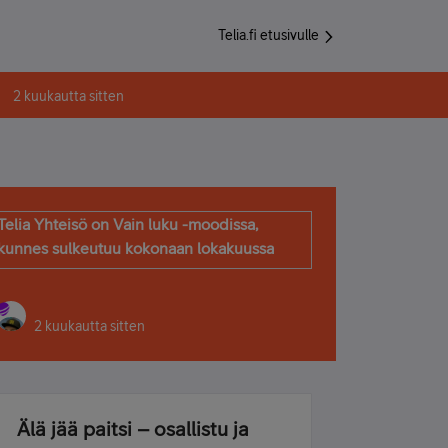
Telia.fi etusivulle
2 kuukautta sitten
Telia Yhteisö on Vain luku -moodissa,
kunnes sulkeutuu kokonaan lokakuussa
2 kuukautta sitten
Älä jää paitsi – osallistu ja