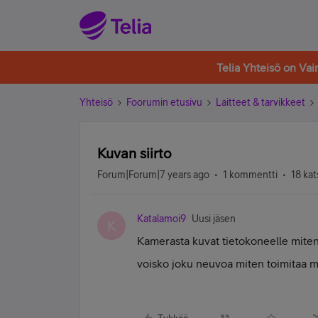
Telia Yhteisö on Va
Yhteisö
Foorumin etusivu
Laitteet & tarvikkeet
Kuvan siirto
Forum|Forum|7 years ago
1 kommentti
18 kat
Katalamoi9
Uusi jäsen
K
Kamerasta kuvat tietokoneelle miten
voisko joku neuvoa miten toimitaa mi