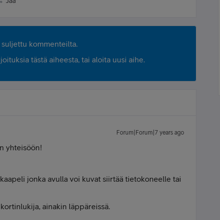
Jaa
suljettu kommenteilta.
ituksia tästä aiheesta, tai aloita uusi aihe.
Forum|Forum|7 years ago
an yhteisöön!
peli jonka avulla voi kuvat siirtää tietokoneelle tai
rtinlukija, ainakin läppäreissä.