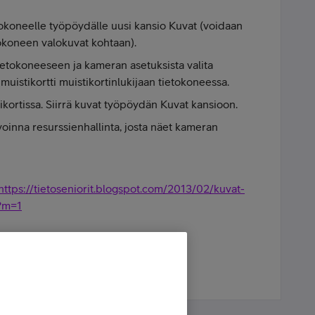
okoneelle työpöydälle uusi kansio Kuvat (voidaan
okoneen valokuvat kohtaan).
tietokoneeseen ja kameran asetuksista valita
 muistikortti muistikortinlukijaan tietokoneessa.
kortissa. Siirrä kuvat työpöydän Kuvat kansioon.
oinna resurssienhallinta, josta näet kameran
https://tietoseniorit.blogspot.com/2013/02/kuvat-
l?m=1
- Forrest Gump