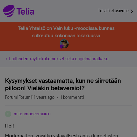
Telia.fi etusivulle
Telia Yhteisö on Vain luku -moodissa, kunnes
sulkeutuu kokonaan lokakuussa
Laitteiden käyttökokemukset sekä ongelmanratkaisu
Kysymykset vastaamatta, kun ne siirretään
piiloon! Vieläkin betaversio!?
Forum|Forum|11 years ago
1 kommentti
mitenmodeemiauki
M
Hei!
Moderaattori, voisitko ystävällsesti antaa kiireellisten