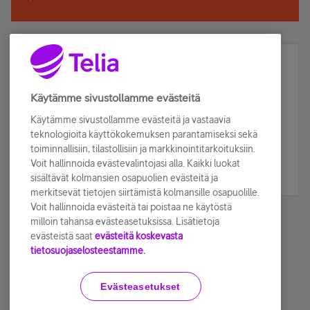
Älä jää paitsi – osallistu ja voita!
Tilaa Telian uutiskirje ja olet mukana arvonnassa.
Käytämme sivustollamme evästeitä
Samalla saat parhaat asiakasedut suoraan
Käytämme sivustollamme evästeitä ja vastaavia
sähköpostiisi.
teknologioita käyttökokemuksen parantamiseksi sekä
toiminnallisiin, tilastollisiin ja markkinointitarkoituksiin.
Voit hallinnoida evästevalintojasi alla. Kaikki luokat
Tilaa nyt
sisältävät kolmansien osapuolien evästeitä ja
merkitsevät tietojen siirtämistä kolmansille osapuolille.
Voit hallinnoida evästeitä tai poistaa ne käytöstä
milloin tahansa evästeasetuksissa. Lisätietoja
evästeistä saat
evästeitä koskevasta
tietosuojaselosteestamme.
Käyttöehdot
Accessibility statement
Evästeasetukset