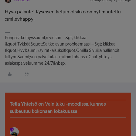
Forum|Forum|11 years ago
Hyvä palaute! Kyseisen ketjun otsikko on nyt muutettu
:smileyhappy:
Pongasitko hyv&auml;n viestin --&gt; klikkaa
&quot;Tykkää&quot;Saitko avun probleemaasi --&gt; klikkaa
&quot;Hyv&auml;ksy ratkaisuksi&quot;Omilla Sivuilla hallinnoit
liittymi&auml;si ja palveluitasi milloin tahansa. Chat-yhteys
asiakaspalveluumme 24/7&nbsp;
Telia Yhteisö on Vain luku -moodissa, kunnes
sulkeutuu kokonaan lokakuussa