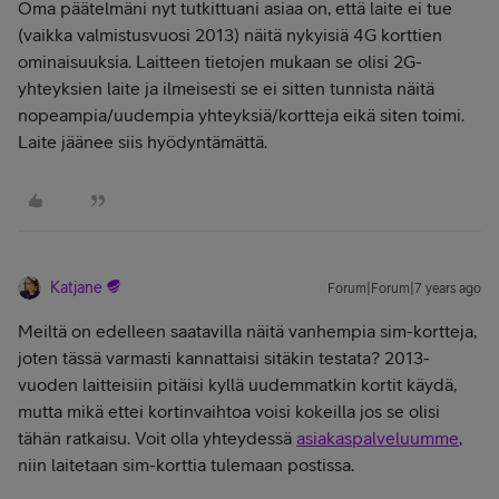
Oma päätelmäni nyt tutkittuani asiaa on, että laite ei tue
(vaikka valmistusvuosi 2013) näitä nykyisiä 4G korttien
ominaisuuksia. Laitteen tietojen mukaan se olisi 2G-
yhteyksien laite ja ilmeisesti se ei sitten tunnista näitä
nopeampia/uudempia yhteyksiä/kortteja eikä siten toimi.
Laite jäänee siis hyödyntämättä.
Katjane
Forum|Forum|7 years ago
Meiltä on edelleen saatavilla näitä vanhempia sim-kortteja,
joten tässä varmasti kannattaisi sitäkin testata? 2013-
vuoden laitteisiin pitäisi kyllä uudemmatkin kortit käydä,
mutta mikä ettei kortinvaihtoa voisi kokeilla jos se olisi
tähän ratkaisu. Voit olla yhteydessä
asiakaspalveluumme
,
niin laitetaan sim-korttia tulemaan postissa.