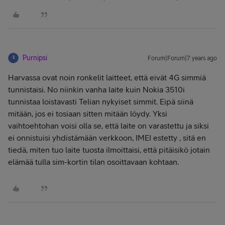
Purnipsi
Forum|Forum|7 years ago
Harvassa ovat noin ronkelit laitteet, että eivät 4G simmiä
tunnistaisi. No niinkin vanha laite kuin Nokia 3510i
tunnistaa loistavasti Telian nykyiset simmit. Eipä siinä
mitään, jos ei tosiaan sitten mitään löydy. Yksi
vaihtoehtohan voisi olla se, että laite on varastettu ja siksi
ei onnistuisi yhdistämään verkkoon, IMEI estetty , sitä en
tiedä, miten tuo laite tuosta ilmoittaisi, että pitäisikö jotain
elämää tulla sim-kortin tilan osoittavaan kohtaan.