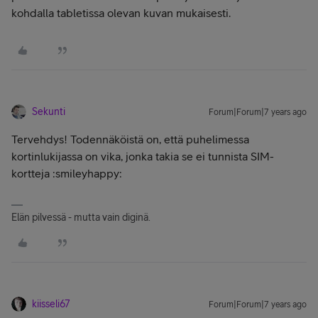
kohdalla tabletissa olevan kuvan mukaisesti.
Sekunti
Forum|Forum|7 years ago
Tervehdys! Todennäköistä on, että puhelimessa
kortinlukijassa on vika, jonka takia se ei tunnista SIM-
kortteja :smileyhappy:
Elän pilvessä - mutta vain diginä.
kiisseli67
Forum|Forum|7 years ago