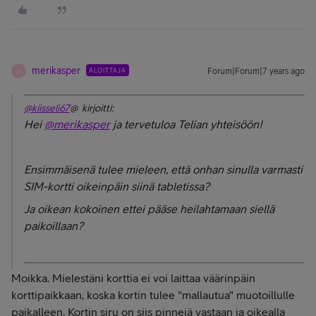
merikasper
ALOITTAJA
Forum|Forum|7 years ago
M
@kiisseli67
@ kirjoitti:
Hei
@merikasper
ja tervetuloa Telian yhteisöön!
Ensimmäisenä tulee mieleen, että onhan sinulla varmasti
SIM-kortti oikeinpäin siinä tabletissa?
Ja oikean kokoinen ettei pääse heilahtamaan siellä
paikoillaan?
Moikka. Mielestäni korttia ei voi laittaa väärinpäin
korttipaikkaan, koska kortin tulee "mallautua" muotoillulle
paikalleen. Kortin siru on siis pinnejä vastaan ja oikealla