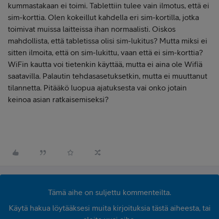
kummastakaan ei toimi. Tablettiin tulee vain ilmotus, että ei
sim-korttia. Olen kokeillut kahdella eri sim-kortilla, jotka
toimivat muissa laitteissa ihan normaalisti. Oiskos
mahdollista, että tabletissa olisi sim-lukitus? Mutta miksi ei
sitten ilmoita, että on sim-lukittu, vaan että ei sim-korttia?
WiFin kautta voi tietenkin käyttää, mutta ei aina ole Wifiä
saatavilla. Palautin tehdasasetuksetkin, mutta ei muuttanut
tilannetta. Pitääkö luopua ajatuksesta vai onko jotain
keinoa asian ratkaisemiseksi?
Tämä aihe on suljettu kommenteilta.
Käytä hakua löytääksesi muita kirjoituksia tästä aiheesta, tai