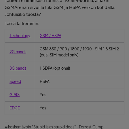
Tabletti ei ilmeisesti tunnista 4G SIM-korttia, ainakin
GSMArenan sivuilla luki GSM ja HSPA verkon kohdalla.
Johtuisiko tuosta?
Tässä tarkemmin:
Technology
GSM / HSPA
GSM 850 / 900 / 1800 / 1900 - SIM 1 & SIM 2
2G bands
(dual-SIM model only)
3G bands
HSDPA (optional)
Speed
HSPA
GPRS
Yes
EDGE
Yes
#koskamävoin "Stupid is as stupid does" - Forrest Gump