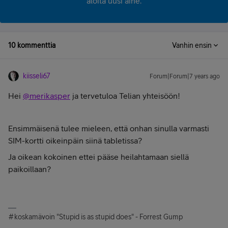
aloita uusi aihe.
10 kommenttia
Vanhin ensin
kiisseli67
Forum|Forum|7 years ago
Hei
@merikasper
ja tervetuloa Telian yhteisöön!
Ensimmäisenä tulee mieleen, että onhan sinulla varmasti
SIM-kortti oikeinpäin siinä tabletissa?
Ja oikean kokoinen ettei pääse heilahtamaan siellä
paikoillaan?
#koskamävoin "Stupid is as stupid does" - Forrest Gump