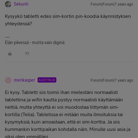
Sekunti
Forum|Forum|7 years ago
Kysyykö tabletti edes sim-kortin pin-koodia käynnistyksen
yhteydessä?
Elän pilvessä - mutta vain diginä.
merikasper
ALOITTAJA
Forum|Forum|7 years ago
M
Ei kysy. Tabletti siis toimii ihan mielestäni normaalisti
tablettina ja wifin kautta pystyy normaalisti käyttämään
nettiä, mutta yhteyttä ei voi muodostaa liittymän sim-
kortilla (Telia). Tabletissa ei mitään muita ilmoituksia tai
kysymyksiä, kuin ainoastaan, että ei sim-korttia. Ja siis
kummankin korttipaikan kohdalla näin. Minulle uusi asia ja
siksi olen ymmälläni.