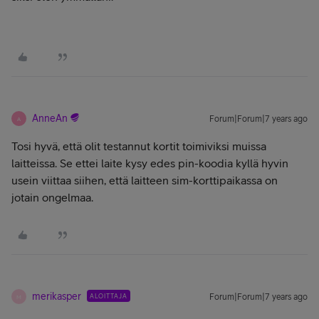
AnneAn
Forum|Forum|7 years ago
A
Tosi hyvä, että olit testannut kortit toimiviksi muissa
laitteissa. Se ettei laite kysy edes pin-koodia kyllä hyvin
usein viittaa siihen, että laitteen sim-korttipaikassa on
jotain ongelmaa.
merikasper
ALOITTAJA
Forum|Forum|7 years ago
M