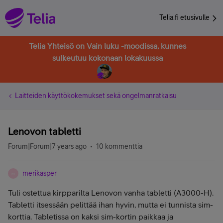
Telia.fi etusivulle
Telia Yhteisö on Vain luku -moodissa, kunnes
sulkeutuu kokonaan lokakuussa
Laitteiden käyttökokemukset sekä ongelmanratkaisu
Lenovon tabletti
Forum|Forum|7 years ago
10 kommenttia
merikasper
M
Tuli ostettua kirpparilta Lenovon vanha tabletti (A3000-H).
Tabletti itsessään pelittää ihan hyvin, mutta ei tunnista sim-
korttia. Tabletissa on kaksi sim-kortin paikkaa ja