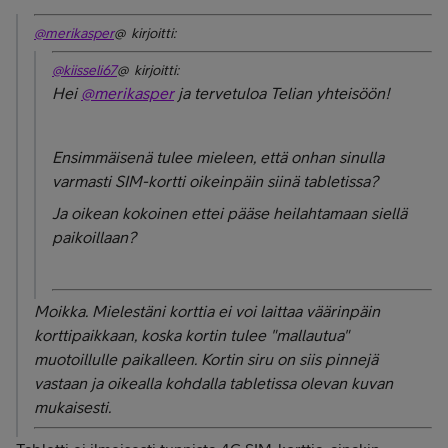
@merikasper
@ kirjoitti:
@kiisseli67
@ kirjoitti:
Hei
@merikasper
ja tervetuloa Telian yhteisöön!
Ensimmäisenä tulee mieleen, että onhan sinulla
varmasti SIM-kortti oikeinpäin siinä tabletissa?
Ja oikean kokoinen ettei pääse heilahtamaan siellä
paikoillaan?
Moikka. Mielestäni korttia ei voi laittaa väärinpäin
korttipaikkaan, koska kortin tulee "mallautua"
muotoillulle paikalleen. Kortin siru on siis pinnejä
vastaan ja oikealla kohdalla tabletissa olevan kuvan
mukaisesti.