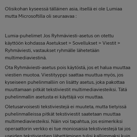
Olisikohan kyseessä tälläinen asia, itsellä ei ole Lumiaa
mutta Microsoftilla oli seuraavaa :
Lumia-puhelimet Jos Ryhmäviesti-asetus on otettu
käyttöön kohdassa Asetukset > Sovellukset > Viestit >
Ryhmäviesti, vastaukset ryhmälle lähetetään
multimediaviestinä.
Ota Ryhmäviesti-asetus pois käytöstä, jos et halua muuttaa
viestien muotoa. Viestityyppi saattaa muuttua myös, jos
kyseiseen puhelinmalliin on lisätty asetus, joka pakottaa
muuttamaan pitkät tekstiviestit multimediaviesteiksi. Tätä
puhelinmallin asetusta ei käyttäjä voi muuttaa.
Oletusarvoisesti tekstiviestejä ei muuteta, mutta tietyissä
puhelinmalleissa pitkät tekstiviestit saatetaan muuttaa
multimediaviesteiksi. Näin voi tapahtua, jos esimerkiksi
operaattorin verkko ei tue moniosaisia tekstiviestejä tai jos
useiden tekstiviestien lähettäminen tulisi kalliimmaksi kuin