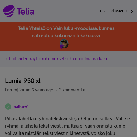
Telia.fi etusivulle
Telia Yhteisö on Vain luku -moodissa, kunnes
sulkeutuu kokonaan lokakuussa
Laitteiden käyttökokemukset sekä ongelmanratkaisu
Lumia 950 xl
Forum|Forum|9 years ago
3 kommenttia
aaltore1
A
Pitäisi lähettää ryhmätekstiviestejä. Ohje on selkeä. Valitse
ryhmä ja lähetä tekstiviesti, muttaa ei vaan onnistu kun ei
voi valita mistään tekstiviestin lähetystä. voisko joku