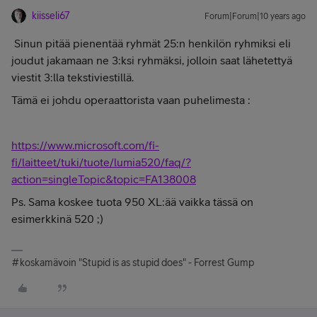
kiisseli67
Forum|Forum|10 years ago
Sinun pitää pienentää ryhmät 25:n henkilön ryhmiksi eli
joudut jakamaan ne 3:ksi ryhmäksi, jolloin saat lähetettyä
viestit 3:lla tekstiviestillä.
Tämä ei johdu operaattorista vaan puhelimesta :
https://www.microsoft.com/fi-
fi/laitteet/tuki/tuote/lumia520/faq/?
action=singleTopic&topic=FA138008
Ps. Sama koskee tuota 950 XL:ää vaikka tässä on
esimerkkinä 520 ;)
#koskamävoin "Stupid is as stupid does" - Forrest Gump