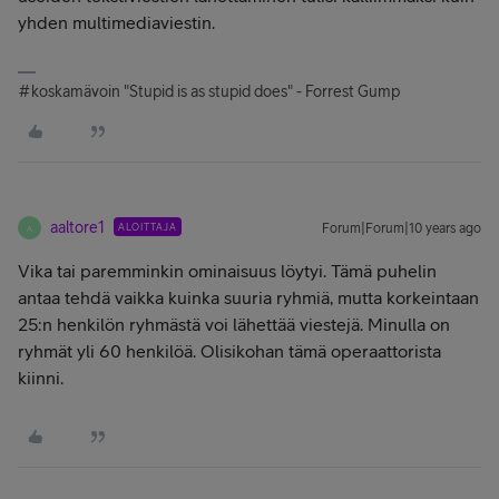
yhden multimediaviestin.
#koskamävoin "Stupid is as stupid does" - Forrest Gump
aaltore1
ALOITTAJA
Forum|Forum|10 years ago
A
Vika tai paremminkin ominaisuus löytyi. Tämä puhelin
antaa tehdä vaikka kuinka suuria ryhmiä, mutta korkeintaan
25:n henkilön ryhmästä voi lähettää viestejä. Minulla on
ryhmät yli 60 henkilöä. Olisikohan tämä operaattorista
kiinni.