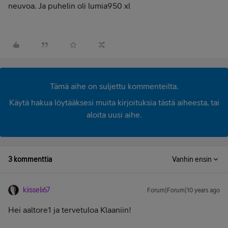
neuvoa. Ja puhelin oli lumia950 xl
Tämä aihe on suljettu kommenteilta.
Käytä hakua löytääksesi muita kirjoituksia tästä aiheesta, tai
aloita uusi aihe.
3 kommenttia
Vanhin ensin
kiisseli67
Forum|Forum|10 years ago
Hei aaltore1 ja tervetuloa Klaaniin!