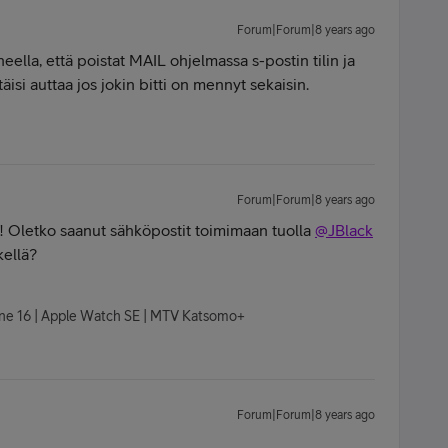
Forum|Forum|8 years ago
lla, että poistat MAIL ohjelmassa s-postin tilin ja
äisi auttaa jos jokin bitti on mennyt sekaisin.
Forum|Forum|8 years ago
! Oletko saanut sähköpostit toimimaan tuolla
@JBlack
kellä?
hone 16 | Apple Watch SE | MTV Katsomo+
Forum|Forum|8 years ago