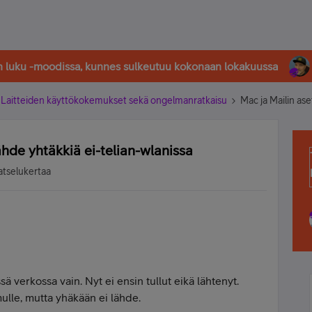
in luku -moodissa, kunnes sulkeutuu kokonaan lokakuussa
Laitteiden käyttökokemukset sekä ongelmanratkaisu
Mac ja Mailin ase
lähde yhtäkkiä ei-telian-wlanissa
atselukertaa
sä verkossa vain. Nyt ei ensin tullut eikä lähtenyt.
 mulle, mutta yhäkään ei lähde.