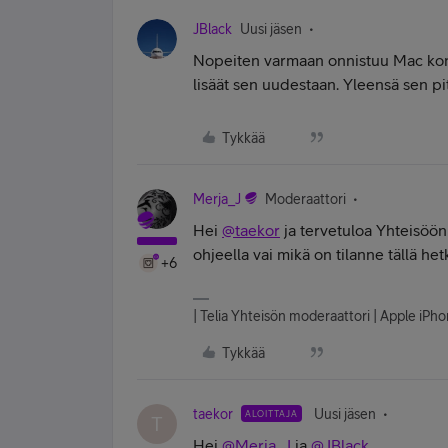
JBlack
Uusi jäsen
Nopeiten varmaan onnistuu Mac konee
lisäät sen uudestaan. Yleensä sen pit
Tykkää
Merja_J
Moderaattori
Hei
@taekor
ja tervetuloa Yhteisöön
ohjeella vai mikä on tilanne tällä het
+6
| Telia Yhteisön moderaattori | Apple iP
Tykkää
taekor
Uusi jäsen
ALOITTAJA
T
Hei
@Merja_J
ja
@JBlack
,