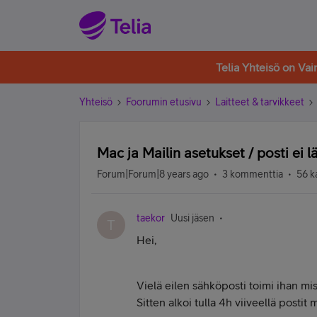
Telia Yhteisö on Va
Yhteisö
Foorumin etusivu
Laitteet & tarvikkeet
Mac ja Mailin asetukset / posti ei 
Forum|Forum|8 years ago
3 kommenttia
56 k
taekor
Uusi jäsen
T
Hei,
Vielä eilen sähköposti toimi ihan mis
Sitten alkoi tulla 4h viiveellä postit