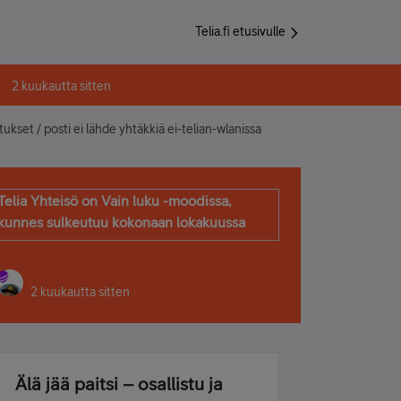
Telia.fi etusivulle
2 kuukautta sitten
tukset / posti ei lähde yhtäkkiä ei-telian-wlanissa
Telia Yhteisö on Vain luku -moodissa,
kunnes sulkeutuu kokonaan lokakuussa
2 kuukautta sitten
Älä jää paitsi – osallistu ja