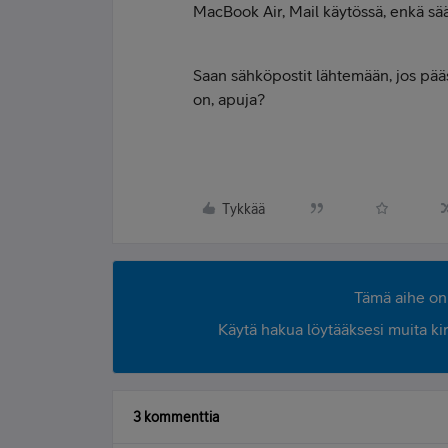
MacBook Air, Mail käytössä, enkä sää
Saan sähköpostit lähtemään, jos pää
on, apuja?
Tykkää
Tämä aihe on 
Käytä hakua löytääksesi muita kirjo
3 kommenttia