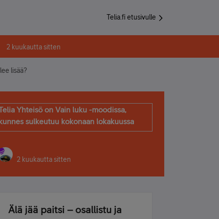
Telia.fi etusivulle
2 kuukautta sitten
lee lisää?
Telia Yhteisö on Vain luku -moodissa,
kunnes sulkeutuu kokonaan lokakuussa
2 kuukautta sitten
Älä jää paitsi – osallistu ja