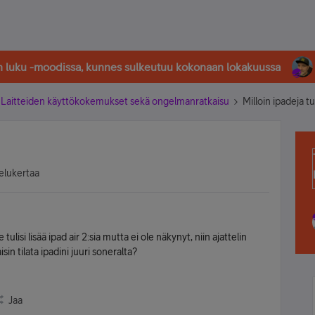
in luku -moodissa, kunnes sulkeutuu kokonaan lokakuussa
Laitteiden käyttökokemukset sekä ongelmanratkaisu
Milloin ipadeja tu
elukertaa
lisi lisää ipad air 2:sia mutta ei ole näkynyt, niin ajattelin
isin tilata ipadini juuri soneralta?
Jaa