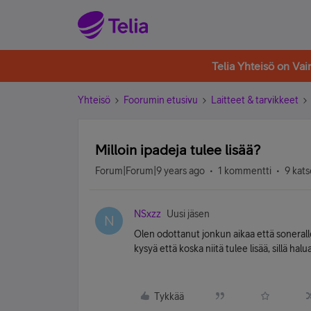
Telia Yhteisö on Va
Yhteisö
Foorumin etusivu
Laitteet & tarvikkeet
Milloin ipadeja tulee lisää?
Forum|Forum|9 years ago
1 kommentti
9 kats
NSxzz
Uusi jäsen
N
Olen odottanut jonkun aikaa että soneralle tu
kysyä että koska niitä tulee lisää, sillä halua
Tykkää