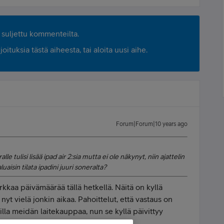
suljettu kommenteilta.
ituksia tästä aiheesta, tai aloita uusi aihe.
Forum|Forum|10 years ago
e tulisi lisää ipad air 2:sia mutta ei ole näkynyt, niin ajattelin
aluaisin tilata ipadini juuri soneralta?
arkkaa päivämäärää tällä hetkellä. Näitä on kyllä
nyt vielä jonkin aikaa. Pahoittelut, että vastaus on
lla meidän laitekauppaa, nun se kyllä päivittyy
aas tilattavissa.