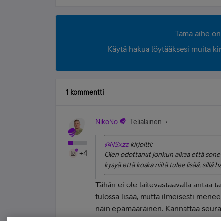
Tämä aihe on 
Käytä hakua löytääksesi muita kirjo
1 kommentti
NikoNo
Telialainen
@NSxzz
kirjoitti:
+4
Olen odottanut jonkun aikaa että sonerall
kysyä että koska niitä tulee lisää, sillä h
Tähän ei ole laitevastaavalla antaa t
tulossa lisää, mutta ilmeisesti menee 
näin epämääräinen. Kannattaa seurai
verkkokauppaan heti kun laitteita on t