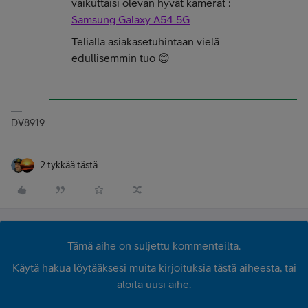
vaikuttaisi olevan hyvät kamerat :
Samsung Galaxy A54 5G
Telialla asiakasetuhintaan vielä
edullisemmin tuo 😊
DV8919
2 tykkää tästä
Tämä aihe on suljettu kommenteilta.
Käytä hakua löytääksesi muita kirjoituksia tästä aiheesta, tai
aloita uusi aihe.