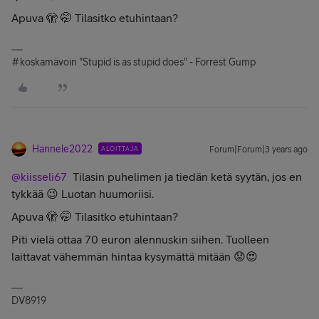
Apuva 🫣 🤭 Tilasitko etuhintaan?
#koskamävoin "Stupid is as stupid does" - Forrest Gump
Hannele2022
ALOITTAJA
Forum|Forum|3 years ago
@kiisseli67
Tilasin puhelimen ja tiedän ketä syytän, jos en
tykkää 😉 Luotan huumoriisi.
Apuva 🫣 🤭 Tilasitko etuhintaan?
Piti vielä ottaa 70 euron alennuskin siihen. Tuolleen
laittavat vähemmän hintaa kysymättä mitään 😟😍
DV8919