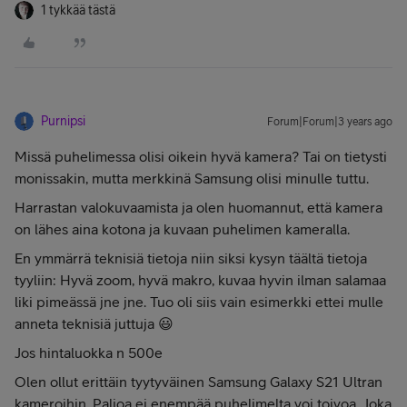
1 tykkää tästä
Purnipsi
Forum|Forum|3 years ago
Missä puhelimessa olisi oikein hyvä kamera? Tai on tietysti
monissakin, mutta merkkinä Samsung olisi minulle tuttu.
Harrastan valokuvaamista ja olen huomannut, että kamera
on lähes aina kotona ja kuvaan puhelimen kameralla.
En ymmärrä teknisiä tietoja niin siksi kysyn täältä tietoja
tyyliin: Hyvä zoom, hyvä makro, kuvaa hyvin ilman salamaa
liki pimeässä jne jne. Tuo oli siis vain esimerkki ettei mulle
anneta teknisiä juttuja 😃
Jos hintaluokka n 500e
Olen ollut erittäin tyytyväinen Samsung Galaxy S21 Ultran
kameroihin. Paljoa ei enempää puhelimelta voi toivoa. Joka