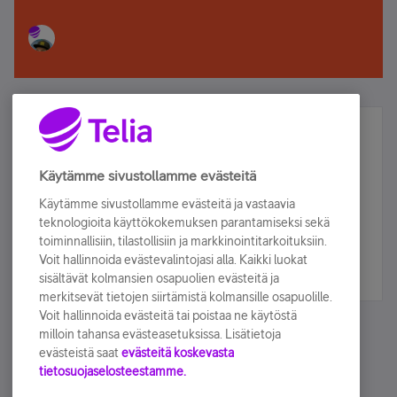
Älä jää paitsi – osallistu ja voita!
Tilaa Telian uutiskirje ja olet mukana arvonnassa.
Käytämme sivustollamme evästeitä
Samalla saat parhaat asiakasedut suoraan
Käytämme sivustollamme evästeitä ja vastaavia
sähköpostiisi.
teknologioita käyttökokemuksen parantamiseksi sekä
toiminnallisiin, tilastollisiin ja markkinointitarkoituksiin.
Voit hallinnoida evästevalintojasi alla. Kaikki luokat
Tilaa nyt
sisältävät kolmansien osapuolien evästeitä ja
merkitsevät tietojen siirtämistä kolmansille osapuolille.
Voit hallinnoida evästeitä tai poistaa ne käytöstä
milloin tahansa evästeasetuksissa. Lisätietoja
evästeistä saat
evästeitä koskevasta
tietosuojaselosteestamme.