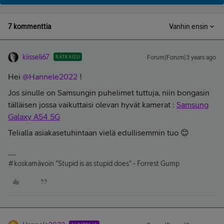
7 kommenttia
Vanhin ensin
kiisseli67
RATKAISU
Forum|Forum|3 years ago
Hei
@Hannele2022
!
Jos sinulle on Samsungin puhelimet tuttuja, niin bongasin
tälläisen jossa vaikuttaisi olevan hyvät kamerat :
Samsung
Galaxy A54 5G
Telialla asiakasetuhintaan vielä edullisemmin tuo 😊
#koskamävoin "Stupid is as stupid does" - Forrest Gump