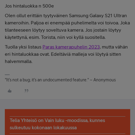
Jos hintaluokka n 500e
Olen ollut erittäin tyytyväinen Samsung Galaxy S21 Ultran
kameroihin. Paljoa ei enempää puhelimelta voi toivoa. Joka
tilanteeseen löytyy soveltuva kamera. Jos jostain löytyy
käytettynä, esim. Torista, niin voi kyllä suositella.
Tuolla yksi listaus
Paras kamerapuhelin 2023
, mutta vähän
eri hintaluokkaa ovat. Edeltäviä malleja voi löytyä sitten
halvemmalla.
"It’s not a bug; it’s an undocumented feature." – Anonymous
Telia Yhteisö on Vain luku -moodissa, kunnes
sulkeutuu kokonaan lokakuussa