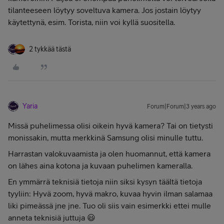
tilanteeseen löytyy soveltuva kamera. Jos jostain löytyy
käytettynä, esim. Torista, niin voi kyllä suositella.
2 tykkää tästä
Yaria
Forum|Forum|3 years ago
Missä puhelimessa olisi oikein hyvä kamera? Tai on tietysti
monissakin, mutta merkkinä Samsung olisi minulle tuttu.
Harrastan valokuvaamista ja olen huomannut, että kamera
on lähes aina kotona ja kuvaan puhelimen kameralla.
En ymmärrä teknisiä tietoja niin siksi kysyn täältä tietoja
tyyliin: Hyvä zoom, hyvä makro, kuvaa hyvin ilman salamaa
liki pimeässä jne jne. Tuo oli siis vain esimerkki ettei mulle
anneta teknisiä juttuja 😃