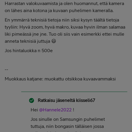
Harrastan valokuvaamista ja olen huomannut, että kamera
on lähes aina kotona ja kuvaan puhelimen kameralla.
En ymmärrä teknisiä tietoja niin siksi kysyn täältä tietoja
tyyliin: Hyvä zoom, hyvä makro, kuvaa hyvin ilman salamaa
liki pimeässä jne jne. Tuo oli siis vain esimerkki ettei mulle
anneta teknisiä juttuja 😃
Jos hintaluokka n 500e
--
Muokkaus katjane: muokattu otsikkoa kuvaavammaksi
Ratkaisu jäseneltä
kiisseli67
Hei
@Hannele2022
!
Jos sinulle on Samsungin puhelimet
tuttuja, niin bongasin tälläisen jossa