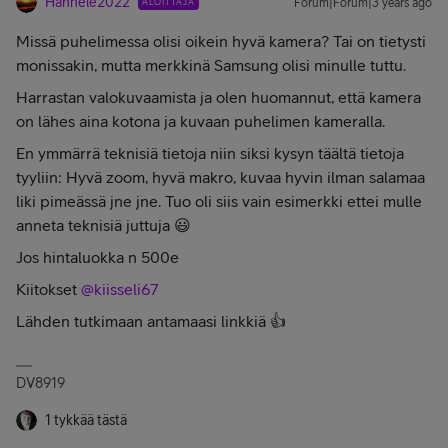
Hannele2022
ALOITTAJA
Forum|Forum|3 years ago
Missä puhelimessa olisi oikein hyvä kamera? Tai on tietysti
monissakin, mutta merkkinä Samsung olisi minulle tuttu.
Harrastan valokuvaamista ja olen huomannut, että kamera
on lähes aina kotona ja kuvaan puhelimen kameralla.
En ymmärrä teknisiä tietoja niin siksi kysyn täältä tietoja
tyyliin: Hyvä zoom, hyvä makro, kuvaa hyvin ilman salamaa
liki pimeässä jne jne. Tuo oli siis vain esimerkki ettei mulle
anneta teknisiä juttuja 😃
Jos hintaluokka n 500e
Kiitokset
@kiisseli67
Lähden tutkimaan antamaasi linkkiä 👍
DV8919
1 tykkää tästä