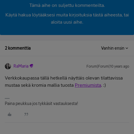
Tämä aihe on suljettu kommenteilta.
Käytä hakua löytääksesi muita kirjoituksia tästä aiheesta, tai
aloita uusi aihe.
2 kommenttia
Vanhin ensin
RaMaria
Forum|Forum|10 years ago
Verkkokaupassa tällä hetkellä näyttäis olevan tilattavissa
mustaa sekä kromia mallia tuosta
Premiumista
. :)
Paina peukkua jos tykkäsit vastauksesta!