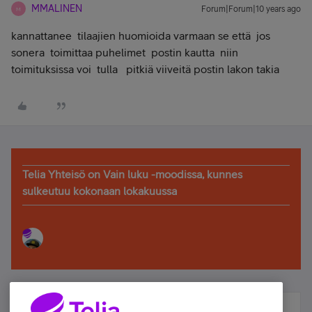
MMALINEN
Forum|Forum|10 years ago
M
kannattanee tilaajien huomioida varmaan se että jos
sonera toimittaa puhelimet postin kautta niin
toimituksissa voi tulla pitkiä viiveitä postin lakon takia
Telia Yhteisö on Vain luku -moodissa, kunnes
sulkeutuu kokonaan lokakuussa