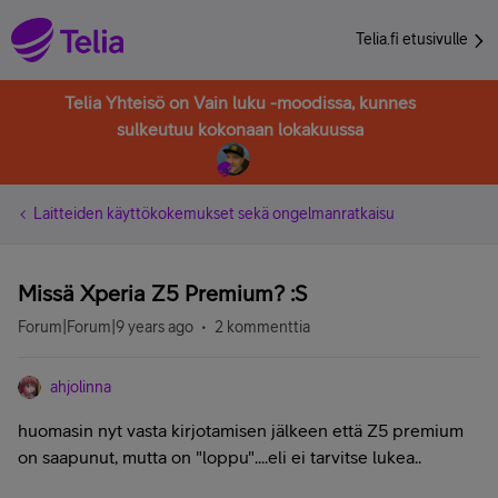
Telia.fi etusivulle
Telia Yhteisö on Vain luku -moodissa, kunnes
sulkeutuu kokonaan lokakuussa
Laitteiden käyttökokemukset sekä ongelmanratkaisu
Missä Xperia Z5 Premium? :S
Forum|Forum|9 years ago
2 kommenttia
ahjolinna
huomasin nyt vasta kirjotamisen jälkeen että Z5 premium
on saapunut, mutta on "loppu"....eli ei tarvitse lukea..
M