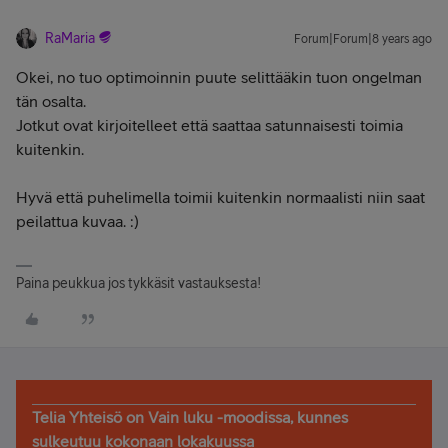
RaMaria
Forum|Forum|8 years ago
Okei, no tuo optimoinnin puute selittääkin tuon ongelman
tän osalta.
Jotkut ovat kirjoitelleet että saattaa satunnaisesti toimia
kuitenkin.
Hyvä että puhelimella toimii kuitenkin normaalisti niin saat
peilattua kuvaa. :)
Paina peukkua jos tykkäsit vastauksesta!
Telia Yhteisö on Vain luku -moodissa, kunnes
sulkeutuu kokonaan lokakuussa