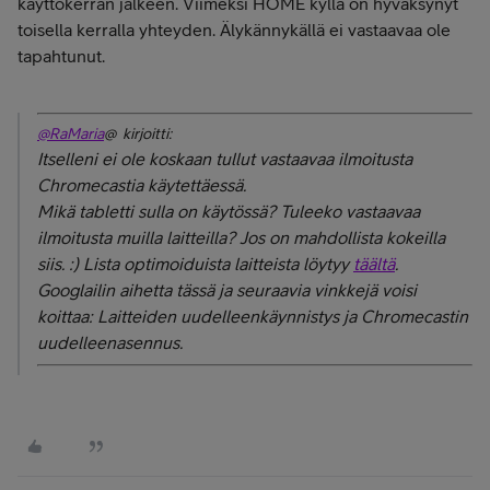
käyttökerran jälkeen. Viimeksi HOME kyllä on hyväksynyt
toisella kerralla yhteyden. Älykännykällä ei vastaavaa ole
tapahtunut.
@RaMaria
@ kirjoitti:
Itselleni ei ole koskaan tullut vastaavaa ilmoitusta
Chromecastia käytettäessä.
Mikä tabletti sulla on käytössä? Tuleeko vastaavaa
ilmoitusta muilla laitteilla? Jos on mahdollista kokeilla
siis. :) Lista optimoiduista laitteista löytyy
täältä
.
Googlailin aihetta tässä ja seuraavia vinkkejä voisi
koittaa: Laitteiden uudelleenkäynnistys ja Chromecastin
uudelleenasennus.