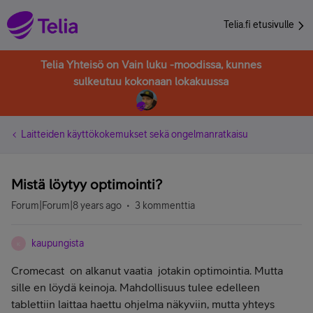
Telia.fi etusivulle
Telia Yhteisö on Vain luku -moodissa, kunnes
sulkeutuu kokonaan lokakuussa
Laitteiden käyttökokemukset sekä ongelmanratkaisu
Mistä löytyy optimointi?
Forum|Forum|8 years ago
3 kommenttia
kaupungista
K
Cromecast on alkanut vaatia jotakin optimointia. Mutta
sille en löydä keinoja. Mahdollisuus tulee edelleen
tablettiin laittaa haettu ohjelma näkyviin, mutta yhteys