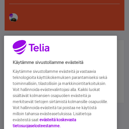
Älä jää paitsi – osallistu ja voita!
Tilaa Telian uutiskirje ja olet mukana arvonnassa.
Käytämme sivustollamme evästeitä
Samalla saat parhaat asiakasedut suoraan
Käytämme sivustollamme evästeitä ja vastaavia
sähköpostiisi.
teknologioita käyttökokemuksen parantamiseksi sekä
toiminnallisiin, tilastollisiin ja markkinointitarkoituksiin.
Voit hallinnoida evästevalintojasi alla. Kaikki luokat
Tilaa nyt
sisältävät kolmansien osapuolien evästeitä ja
merkitsevät tietojen siirtämistä kolmansille osapuolille.
Voit hallinnoida evästeitä tai poistaa ne käytöstä
milloin tahansa evästeasetuksissa. Lisätietoja
evästeistä saat
evästeitä koskevasta
tietosuojaselosteestamme.