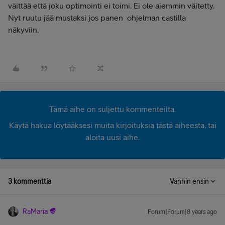
väittää että joku optimointi ei toimi. Ei ole aiemmin väitetty.
Nyt ruutu jää mustaksi jos panen ohjelman castilla
näkyviin.
Tämä aihe on suljettu kommenteilta.
Käytä hakua löytääksesi muita kirjoituksia tästä aiheesta, tai
aloita uusi aihe.
3 kommenttia
Vanhin ensin
RaMaria
Forum|Forum|8 years ago