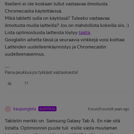
Itselleni ei ole koskaan tullut vastaavaa ilmoitusta
Chromecastia käytettäessä.
Mikä tabletti sulla on käytössä? Tuleeko vastaavaa
ilmoitusta muilla laitteilla? Jos on mahdollista kokeilla siis. :)
Lista optimoiduista laitteista löytyy
täältä
.
Googlailin aihetta tässä ja seuraavia vinkkejä voisi koittaa:
Laitteiden uudelleenkäynnistys ja Chromecastin
uudelleenasennus.
Paina peukkua jos tykkäsit vastauksesta!
kaupungista
ALOITTAJA
Forum|Forum|8 years ago
K
Tabletin merkki on Samsung Galaxy Tab A. En näe sitä
listalta. Optimoinnin puute tuli esille vasta muutaman