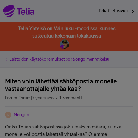
Telia.fi etusivulle
Telia Yhteisö on Vain luku -moodissa, kunnes
sulkeutuu kokonaan lokakuussa
Laitteiden käyttökokemukset sekä ongelmanratkaisu
Miten voin lähettää sähköpostia monelle
vastaanottajalle yhtäaikaa?
Forum|Forum|7 years ago
1 kommentti
Neogen
N
Onko Telian sähköpostissa joku maksimimäärä, kuinka
monelle voi postia lähettää yhtäaikaa? Olemme