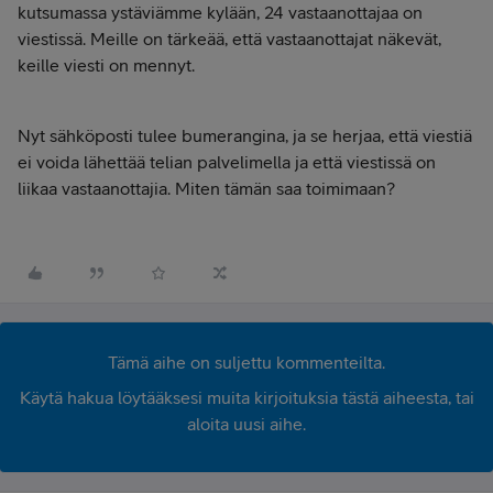
kutsumassa ystäviämme kylään, 24 vastaanottajaa on
viestissä. Meille on tärkeää, että vastaanottajat näkevät,
keille viesti on mennyt.
Nyt sähköposti tulee bumerangina, ja se herjaa, että viestiä
ei voida lähettää telian palvelimella ja että viestissä on
liikaa vastaanottajia. Miten tämän saa toimimaan?
Tämä aihe on suljettu kommenteilta.
Käytä hakua löytääksesi muita kirjoituksia tästä aiheesta, tai
aloita uusi aihe.