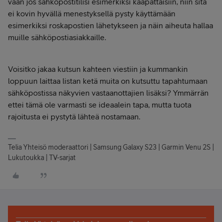
vaan jos sähköpostitilisi esimerkiksi kaapattaisiin, niin sitä
ei kovin hyvällä menestyksellä pysty käyttämään
esimerkiksi roskapostien lähetykseen ja näin aiheuta hallaa
muille sähköpostiasiakkaille.
Voisitko jakaa kutsun kahteen viestiin ja kummankin
loppuun laittaa listan ketä muita on kutsuttu tapahtumaan
sähköpostissa näkyvien vastaanottajien lisäksi? Ymmärrän
ettei tämä ole varmasti se ideaalein tapa, mutta tuota
rajoitusta ei pystytä lähteä nostamaan.
Telia Yhteisö moderaattori | Samsung Galaxy S23 | Garmin Venu 2S |
Lukutoukka | TV-sarjat