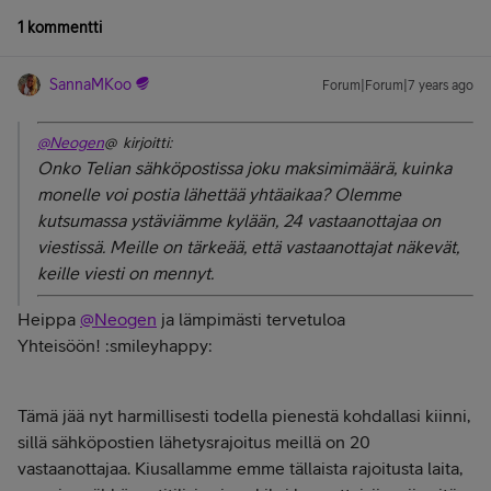
1 kommentti
SannaMKoo
Forum|Forum|7 years ago
@Neogen
@ kirjoitti:
Onko Telian sähköpostissa joku maksimimäärä, kuinka
monelle voi postia lähettää yhtäaikaa? Olemme
kutsumassa ystäviämme kylään, 24 vastaanottajaa on
viestissä. Meille on tärkeää, että vastaanottajat näkevät,
keille viesti on mennyt.
Heippa
@Neogen
ja lämpimästi tervetuloa
Yhteisöön! :smileyhappy:
Tämä jää nyt harmillisesti todella pienestä kohdallasi kiinni,
sillä sähköpostien lähetysrajoitus meillä on 20
vastaanottajaa. Kiusallamme emme tällaista rajoitusta laita,