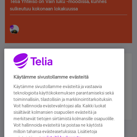
Telia Yhteisö on Vain luku -moodissa, kunnes
sulkeutuu kokonaan lokakuussa
Älä jää paitsi – osallistu ja voita!
Tilaa Telian uutiskirje ja olet mukana arvonnassa.
Käytämme sivustollamme evästeitä
Samalla saat parhaat asiakasedut suoraan
Käytämme sivustollamme evästeitä ja vastaavia
sähköpostiisi.
teknologioita käyttökokemuksen parantamiseksi sekä
toiminnallisiin, tilastollisiin ja markkinointitarkoituksiin.
Voit hallinnoida evästevalintojasi alla. Kaikki luokat
Tilaa nyt
sisältävät kolmansien osapuolien evästeitä ja
merkitsevät tietojen siirtämistä kolmansille osapuolille.
Voit hallinnoida evästeitä tai poistaa ne käytöstä
milloin tahansa evästeasetuksissa. Lisätietoja