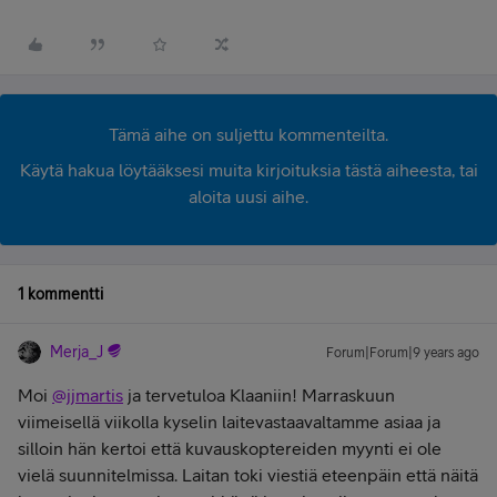
Tämä aihe on suljettu kommenteilta.
Käytä hakua löytääksesi muita kirjoituksia tästä aiheesta, tai
aloita uusi aihe.
1 kommentti
Merja_J
Forum|Forum|9 years ago
Moi
@jjmartis
ja tervetuloa Klaaniin! Marraskuun
viimeisellä viikolla kyselin laitevastaavaltamme asiaa ja
silloin hän kertoi että kuvauskoptereiden myynti ei ole
vielä suunnitelmissa. Laitan toki viestiä eteenpäin että näitä