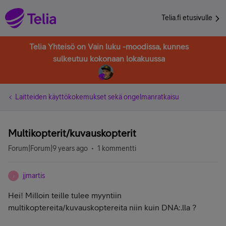
Telia.fi etusivulle
Telia Yhteisö on Vain luku -moodissa, kunnes
sulkeutuu kokonaan lokakuussa
Laitteiden käyttökokemukset sekä ongelmanratkaisu
Multikopterit/kuvauskopterit
Forum|Forum|9 years ago
1 kommentti
jjmartis
J
Hei! Milloin teille tulee myyntiin
multikoptereita/kuvauskoptereita niin kuin DNA:.lla ?