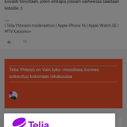
kovasti toivotaan, joten ehkäpä jossain vaiheessa saadaan
listoille :)
| Telia Yhteisön moderaattori | Apple iPhone 16 | Apple Watch SE |
MTV Katsomo+
Telia Yhteisö on Vain luku -moodissa, kunnes
sulkeutuu kokonaan lokakuussa