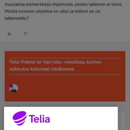
muutamia esimerkkejä ohjelmista, joiden tallenne ei toimi.
Minkä niminen ohjelma on ollut ja milloin se on
tallennettu?
Telia Yhteisö on Vain luku -moodissa, kunnes
sulkeutuu kokonaan lokakuussa
Älä jää paitsi – osallistu ja voita!