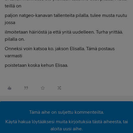
teillä on
paljon natgeo-kanavan tallenteita pilalla. tulee musta ruutu
jossa
ilmoitetaan häiriöstä ja että yritä uudelleen. Turha yrittää.
pilalla on.
Onneksi voin katsoa ko. jakson Elisalla. Tämä postaus
varmasti
poistetaan koska kehun Elisaa.
Tämä aihe on suljettu kommenteilta.
Käytä hakua löytääksesi muita kirjoituksia tästä aiheesta, tai
aloita uusi aihe.