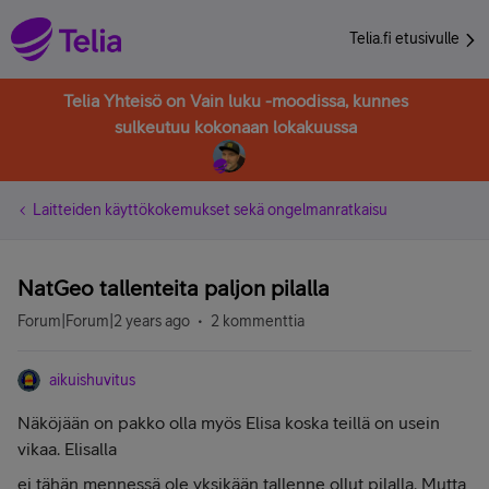
Telia.fi etusivulle
Telia Yhteisö on Vain luku -moodissa, kunnes
sulkeutuu kokonaan lokakuussa
Laitteiden käyttökokemukset sekä ongelmanratkaisu
NatGeo tallenteita paljon pilalla
Forum|Forum|2 years ago
2 kommenttia
aikuishuvitus
Näköjään on pakko olla myös Elisa koska teillä on usein
vikaa. Elisalla
ei tähän mennessä ole yksikään tallenne ollut pilalla. Mutta