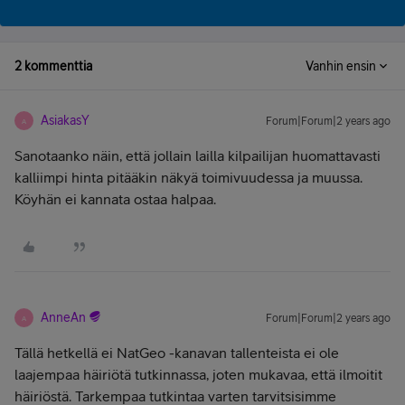
2 kommenttia
Vanhin ensin
AsiakasY
Forum|Forum|2 years ago
A
Sanotaanko näin, että jollain lailla kilpailijan huomattavasti
kalliimpi hinta pitääkin näkyä toimivuudessa ja muussa.
Köyhän ei kannata ostaa halpaa.
AnneAn
Forum|Forum|2 years ago
A
Tällä hetkellä ei NatGeo -kanavan tallenteista ei ole
laajempaa häiriötä tutkinnassa, joten mukavaa, että ilmoitit
häiriöstä. Tarkempaa tutkintaa varten tarvitsisimme