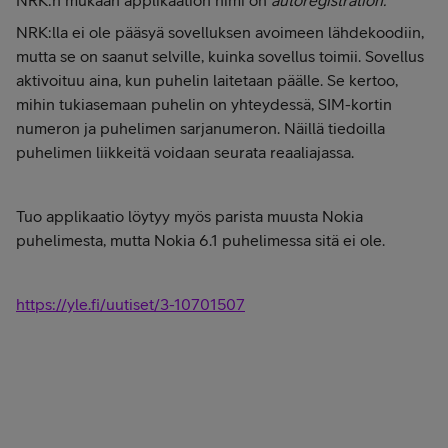
NRK:n mukaan applikaation nimi on
autoregistration.
NRK:lla ei ole pääsyä sovelluksen avoimeen lähdekoodiin,
mutta se on saanut selville, kuinka sovellus toimii. Sovellus
aktivoituu aina, kun puhelin laitetaan päälle. Se kertoo,
mihin tukiasemaan puhelin on yhteydessä, SIM-kortin
numeron ja puhelimen sarjanumeron. Näillä tiedoilla
puhelimen liikkeitä voidaan seurata reaaliajassa.
Tuo applikaatio löytyy myös parista muusta Nokia
puhelimesta, mutta Nokia 6.1 puhelimessa sitä ei ole.
https://yle.fi/uutiset/3-10701507