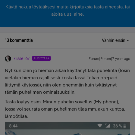
Käytä hakua löytääksesi muita kirjoituksia tästä aiheesta, tai
aloita uusi aihe.
13 kommenttia
Vanhin ensin
kiisseli67
ALOITTAJA
Forum|Forum|7 years ago
Nyt kun olen jo hieman aikaa käyttänyt tätä puhelinta (tosin
vieläkin hieman rajallisesti koska tässä Telian prepaid
liittymä käytössä), niin olen enemmän kuin tykästynyt
tämän puhelimen ominaisuuksiin.
Tästä löytyy esim. Minun puhelin sovellus (My phone),
jossa voi seurata oman puhelimen tilaa mm. akun kuntoa,
lämpötilaa.