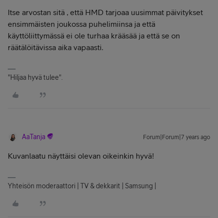
Itse arvostan sitä , että HMD tarjoaa uusimmat päivitykset
ensimmäisten joukossa puhelimiinsa ja että
käyttöliittymässä ei ole turhaa krääsää ja että se on
räätälöitävissa aika vapaasti.
"Hiljaa hyvä tulee".
AaTanja
Forum|Forum|7 years ago
Kuvanlaatu näyttäisi olevan oikeinkin hyvä!
Yhteisön moderaattori | TV & dekkarit | Samsung |