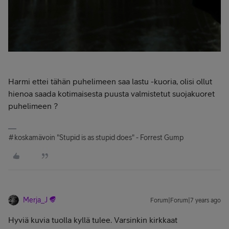
Harmi ettei tähän puhelimeen saa lastu -kuoria, olisi ollut
hienoa saada kotimaisesta puusta valmistetut suojakuoret
puhelimeen ?
#koskamävoin "Stupid is as stupid does" - Forrest Gump
Merja_J
Forum|Forum|7 years ago
Hyviä kuvia tuolla kyllä tulee. Varsinkin kirkkaat