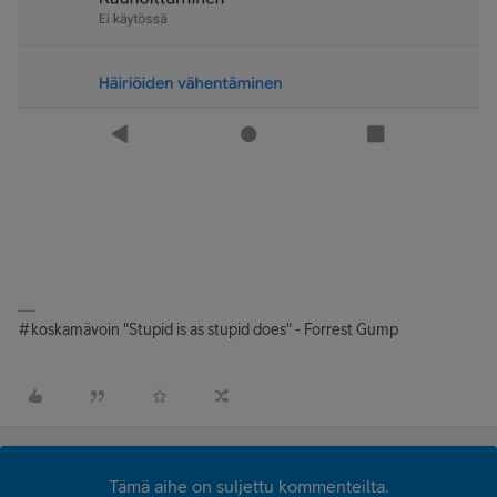
#koskamävoin "Stupid is as stupid does" - Forrest Gump
Tämä aihe on suljettu kommenteilta.