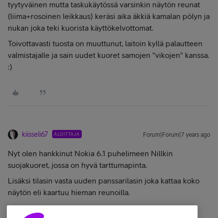
tyytyväinen mutta taskukäytössä varsinkin näytön reunat
(liima+rosoinen leikkaus) keräsi aika äkkiä kamalan pölyn ja
nukan joka teki kuorista käyttökelvottomat.
Toivottavasti tuosta on muuttunut, laitoin kyllä palautteen
valmistajalle ja sain uudet kuoret samojen "vikojen" kanssa.
:)
kiisseli67
ALOITTAJA
Forum|Forum|7 years ago
Nyt olen hankkinut Nokia 6.1 puhelimeen Nillkin
suojakuoret, jossa on hyvä tarttumapinta.
Lisäksi tilasin vasta uuden panssarilasin joka kattaa koko
näytön eli kaartuu hieman reunoilla.
Nykyinen panssarilasi jää hieman vajaaksi reunoilta.