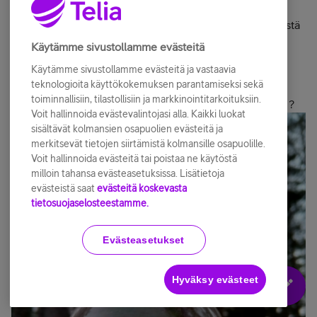
Olisi kiva jos tähänkin tulisi Volte/VoWifi mahdollisuus,
voisin luopua sitten vähälle käytölle jääneestä multisimistä
( koska Volte/VoWifi ei toimi multisim palvelun ollessa
Käytämme sivustollamme evästeitä
käytössä ).
Käytämme sivustollamme evästeitä ja vastaavia
teknologioita käyttökokemuksen parantamiseksi sekä
toiminnallisiin, tilastollisiin ja markkinointitarkoituksiin.
Sitten pari kuvaa eilen otettuja ja tehosteena linssipallo ?
Voit hallinnoida evästevalintojasi alla. Kaikki luokat
sisältävät kolmansien osapuolien evästeitä ja
merkitsevät tietojen siirtämistä kolmansille osapuolille.
Voit hallinnoida evästeitä tai poistaa ne käytöstä
milloin tahansa evästeasetuksissa. Lisätietoja
evästeistä saat
evästeitä koskevasta
tietosuojaselosteestamme.
Evästeasetukset
Hyväksy evästeet