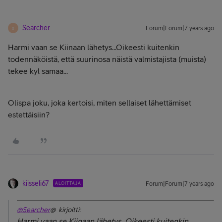
Searcher
Forum|Forum|7 years ago
S
Harmi vaan se Kiinaan lähetys...Oikeesti kuitenkin
todennäköistä, että suurinosa näistä valmistajista (muista)
tekee kyl samaa...
Olispa joku, joka kertoisi, miten sellaiset lähettämiset
estettäisiin?
kiisseli67
ALOITTAJA
Forum|Forum|7 years ago
@Searcher
@ kirjoitti:
Harmi vaan se Kiinaan lähetys...Oikeesti kuitenkin