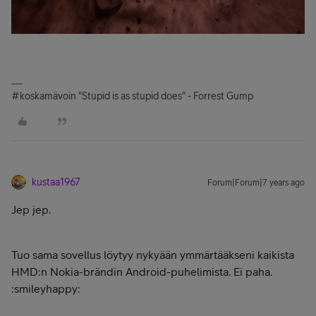
#koskamävoin "Stupid is as stupid does" - Forrest Gump
kustaa1967
Forum|Forum|7 years ago
Jep jep.
Tuo sama sovellus löytyy nykyään ymmärtääkseni kaikista
HMD:n Nokia-brändin Android-puhelimista. Ei paha.
:smileyhappy: