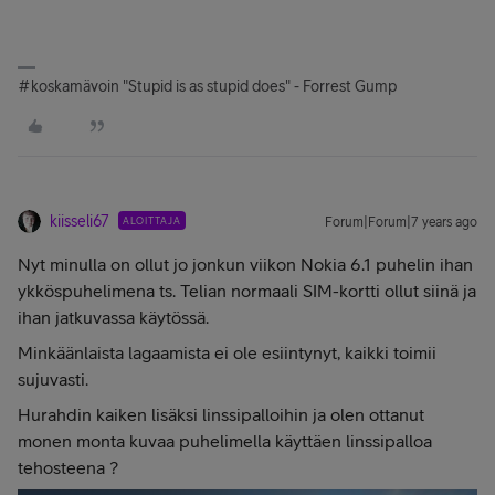
#koskamävoin "Stupid is as stupid does" - Forrest Gump
kiisseli67
ALOITTAJA
Forum|Forum|7 years ago
Nyt minulla on ollut jo jonkun viikon Nokia 6.1 puhelin ihan
ykköspuhelimena ts. Telian normaali SIM-kortti ollut siinä ja
ihan jatkuvassa käytössä.
Minkäänlaista lagaamista ei ole esiintynyt, kaikki toimii
sujuvasti.
Hurahdin kaiken lisäksi linssipalloihin ja olen ottanut
monen monta kuvaa puhelimella käyttäen linssipalloa
tehosteena ?