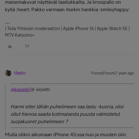
maisemakuvat näyttävät laadukkailta. Ja linssipallo on
kyllä :heart: Pakko varmaan itsekin hankkia :smileyhappy:
| Telia Yhteisön moderaattori | Apple iPhone 16 | Apple Watch SE |
MTV Katsomo+
tilasto
Forum|Forum|7 years ago
@kiisseli67
@ kirjoitti:
Harmi ettei tähän puhelimeen saa lastu -kuoria, olisi
ollut hienoa saada kotimaisesta puusta valmistetut
suojakuoret puhelimeen ?
Mulla olikin aikoinaan iPhone 4S:ssa nuo ja muuten olin