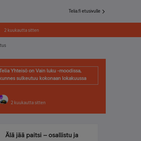
Telia.fi etusivulle
2 kuukautta sitten
itus
Telia Yhteisö on Vain luku -moodissa,
kunnes sulkeutuu kokonaan lokakuussa
2 kuukautta sitten
Älä jää paitsi – osallistu ja