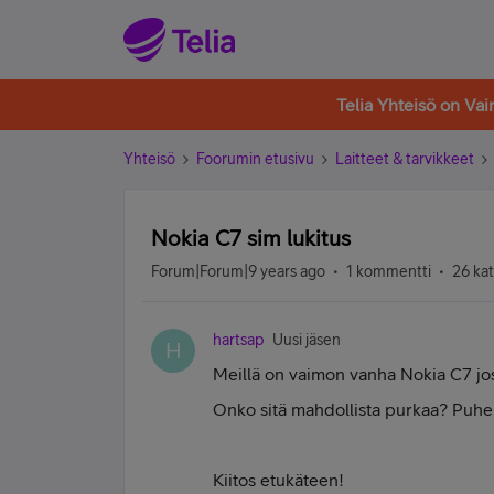
Telia Yhteisö on Va
Yhteisö
Foorumin etusivu
Laitteet & tarvikkeet
Nokia C7 sim lukitus
Forum|Forum|9 years ago
1 kommentti
26 ka
hartsap
Uusi jäsen
H
Meillä on vaimon vanha Nokia C7 jos
Onko sitä mahdollista purkaa? P
Kiitos etukäteen!