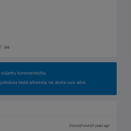
Jaa
suljettu kommenteilta.
ituksia tästä aiheesta, tai aloita uusi aihe.
Forum|Forum|9 years ago