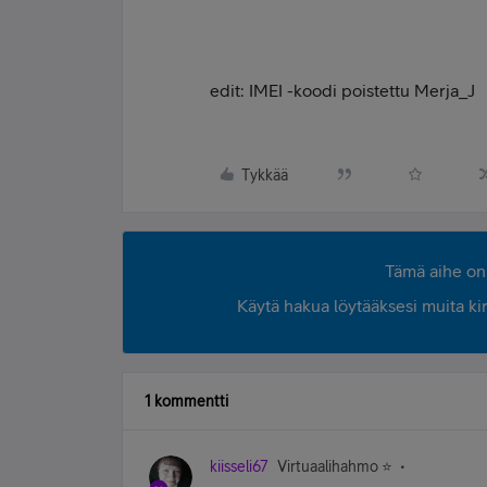
edit: IMEI -koodi poistettu Merja_J
Tykkää
Tämä aihe on 
Käytä hakua löytääksesi muita kirjo
1 kommentti
kiisseli67
Virtuaalihahmo ⭐️