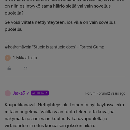
on niin esiintyykö sama häiriö siellä vai vain sovellus
puolella?
Se voisi viitata nettiyhteyteen, jos vika on vain sovellus
puolella.
#koskamävoin "Stupid is as stupid does" - Forrest Gump
1 tykkää tästä
P
Jaska51v
ALOITTAJA
Forum|Forum|2 years ago
J
Kaapelikanavat. Nettiyhteys ok. Toinen tv nyt käytössä eikä
mitään ongelmia. Välillä vaan tuota tekee että kuva jää
näkymättä ja ääni vaan kuuluu tv kanavapuolella ja
virtajohdon irroitus korjaa sen joksikin aikaa.