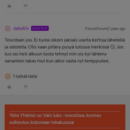
Jaska51v
ALOITTAJA
Forum|Forum|2 years ago
J
Toivotaan joo. Ei tuota oikein jaksais useita kertoja lähetellä
ja odotella. Olis vaan pitäny pysyä tutussa merkissä 🙂. Jos
tuo ois heti alkuun tuota tehnyt niin ois kyl lähteny
sanantien takas mut kun alkoi vasta nyt temppuilee.
1 tykkää tästä
P
Telia Yhteisö on Vain luku -moodissa, kunnes
sulkeutuu kokonaan lokakuussa