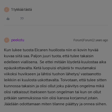
1 tykkää tästä
P
peekotu
Forum|Forum|2 years ago
P
Kun lukee tuosta Elcaren huollosta niin ei kovin hyvää
kuvaa siitä saa. Paljon juuri tuota, että tulee takaisin
edelleen viallisena. Se ettei mitään löydetä kuulostaa aika
epäuskottavalta. Ketä luopuisi ehjästä tv muutamaksi
viikoksi huvikseen ja lähtisi tuohon lähetys/ vastaanotto
leikkiin ei kuulosta uskottavalta. Toivotaan, että tulee sitten
kunnossa takaisin ja olisi ollut joku päivitys ongelma mikä
olisi ratkaissut itsekseen tuon ongelman tai kun on ollut
pitkään sammuksissa niin olisi kanssa korjannut jotain.
Jäädään odottamaan miten tilanne päättyy ja onnea siihen.