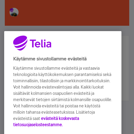
Älä jää paitsi – osallistu ja voita!
Tilaa Telian uutiskirje ja olet mukana arvonnassa.
Käytämme sivustollamme evästeitä
Samalla saat parhaat asiakasedut suoraan
Käytämme sivustollamme evästeitä ja vastaavia
sähköpostiisi.
teknologioita käyttökokemuksen parantamiseksi sekä
toiminnallisiin, tilastollisiin ja markkinointitarkoituksiin.
Voit hallinnoida evästevalintojasi alla. Kaikki luokat
Tilaa nyt
sisältävät kolmansien osapuolien evästeitä ja
merkitsevät tietojen siirtämistä kolmansille osapuolille.
Voit hallinnoida evästeitä tai poistaa ne käytöstä
milloin tahansa evästeasetuksissa. Lisätietoja
evästeistä saat
evästeitä koskevasta
tietosuojaselosteestamme.