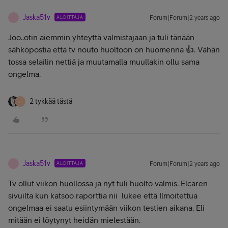
Jaska51v
ALOITTAJA
Forum|Forum|2 years ago
J
Joo..otin aiemmin yhteyttä valmistajaan ja tuli tänään
sähköpostia että tv nouto huoltoon on huomenna 👍. Vähän
tossa selailin nettiä ja muutamalla muullakin ollu sama
ongelma.
2 tykkää tästä
P
Jaska51v
ALOITTAJA
Forum|Forum|2 years ago
J
Tv ollut viikon huollossa ja nyt tuli huolto valmis. Elcaren
sivuilta kun katsoo raporttia nii lukee että Ilmoitettua
ongelmaa ei saatu esiintymään viikon testien aikana. Eli
mitään ei löytynyt heidän mielestään.