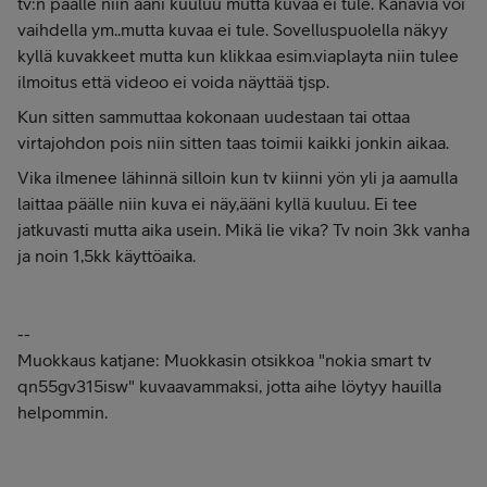
tv:n päälle niin ääni kuuluu mutta kuvaa ei tule. Kanavia voi
vaihdella ym..mutta kuvaa ei tule. Sovelluspuolella näkyy
kyllä kuvakkeet mutta kun klikkaa esim.viaplayta niin tulee
ilmoitus että videoo ei voida näyttää tjsp.
Kun sitten sammuttaa kokonaan uudestaan tai ottaa
virtajohdon pois niin sitten taas toimii kaikki jonkin aikaa.
Vika ilmenee lähinnä silloin kun tv kiinni yön yli ja aamulla
laittaa päälle niin kuva ei näy,ääni kyllä kuuluu. Ei tee
jatkuvasti mutta aika usein. Mikä lie vika? Tv noin 3kk vanha
ja noin 1,5kk käyttöaika.
--
Muokkaus katjane: Muokkasin otsikkoa "nokia smart tv
qn55gv315isw" kuvaavammaksi, jotta aihe löytyy hauilla
helpommin.