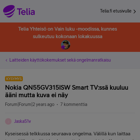
Telia.fi etusivulle
Telia Yhteisö on Vain luku -moodissa, kunnes
sulkeutuu kokonaan lokakuussa
Laitteiden käyttökokemukset sekä ongelmanratkaisu
KYSYMYS
Nokia QN55GV315ISW Smart TV:ssä kuuluu
ääni mutta kuva ei näy
Forum|Forum|2 years ago
7 kommenttia
Jaska51v
J
Kyseisessä telkkussa seuraava ongelma. Välillä kun laittaa