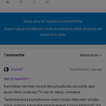
Tämä aihe on suljettu kommenteilta.
Käytä hakua löytääksesi muita kirjoituksia tästä aiheesta, tai
aloita uusi aihe.
7 kommenttia
Vanhin ensin
kiisseli67
Forum|Forum|2 years ago
Hei
@Jaska51v
!
Kannattaa varmaan kysyä takuuhuollosta, jos sieltä saisi
apua. Noin uudessa TV:ssä on takuu voimassa.
Tarkentavana kysymyksenä voisin kysyä, että onko sinulla
myös antenni kanavat/kaapelikanavat tuossa käytössä? Jos