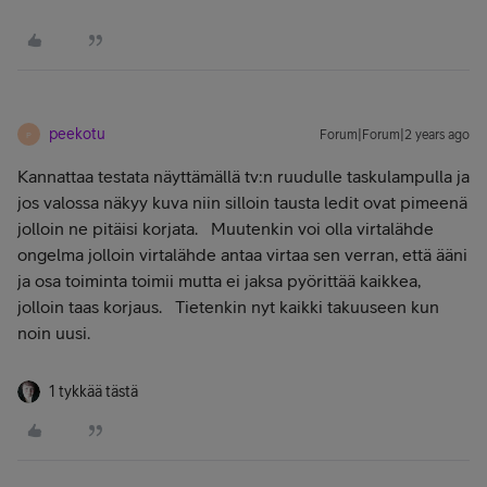
peekotu
Forum|Forum|2 years ago
P
Kannattaa testata näyttämällä tv:n ruudulle taskulampulla ja
jos valossa näkyy kuva niin silloin tausta ledit ovat pimeenä
jolloin ne pitäisi korjata. Muutenkin voi olla virtalähde
ongelma jolloin virtalähde antaa virtaa sen verran, että ääni
ja osa toiminta toimii mutta ei jaksa pyörittää kaikkea,
jolloin taas korjaus. Tietenkin nyt kaikki takuuseen kun
noin uusi.
1 tykkää tästä