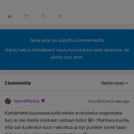
Tämä aihe on suljettu kommenteilta.
Käytä hakua löytääksesi muita kirjoituksia tästä aiheesta, tai
aloita uusi aihe.
5 kommenttia
Vanhin ensin
HannaMarikaL
Forum|Forum|4 years ago
Kieltämättä kuulostaa kyllä melko erikoiselta ongelmalta
tuo, ei ole itselle koskaan vastaan tullut 😅> Mahtava kuulla,
että sait kuitenkin tuon ratkottua ja nyt puhelin toimii taas!