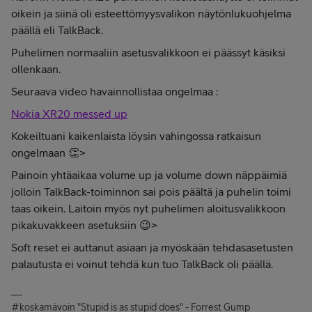
oikein ja siinä oli esteettömyysvalikon näytönlukuohjelma
päällä eli TalkBack.
Puhelimen normaaliin asetusvalikkoon ei päässyt käsiksi
ollenkaan.
Seuraava video havainnollistaa ongelmaa :
Nokia XR20 messed up
Kokeiltuani kaikenlaista löysin vahingossa ratkaisun
ongelmaan 👏>
Painoin yhtäaikaa volume up ja volume down näppäimiä
jolloin TalkBack-toiminnon sai pois päältä ja puhelin toimi
taas oikein. Laitoin myös nyt puhelimen aloitusvalikkoon
pikakuvakkeen asetuksiin 😉>
Soft reset ei auttanut asiaan ja myöskään tehdasasetusten
palautusta ei voinut tehdä kun tuo TalkBack oli päällä.
#koskamävoin "Stupid is as stupid does" - Forrest Gump