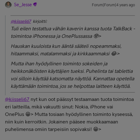
Se_Jesse
Forum|Forum|4 years ago
@kiisseli67
kirjoitti:
Tuli eilen testattua vähän kaverin kanssa tuota TalkBack -
toimintoa iPhonessa ja OnePlussassa 🤓>
Hauskan kuuloista kun ääntä sääteli nopeammaksi,
hitaammaksi, matalammaksi ja kirkkaammaksi 😂>
Mutta ihan hyödyllinen toiminto sokeiden ja
heikkonäköisten käyttäjien tueksi. Puhelinta tai tablettia
voi silloin käyttää katsomatta näyttöä. Kannattaa opetella
käyttämään toimintoa, jos se helpottaa laitteen käyttöä.
@kiisseli67
nyt kun oot päässyt testaamaan tuota toimintoa
eri laitteilla, mikä vakuutti sinut: Nokia, iPhone vai
OnePlus 😁> Mutta tosiaan hyödyllinen toiminto kyseessä,
niin kuin kerroitkin. Jokainen pääsee muokkaamaan
puhelimensa omiin tarpeisiin sopivaksi! 😁>