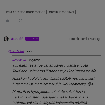
| Telia Yhteisön moderaattori | Urheilu ja elokuvat |
kiisseli67
ALOITTAJA
Forum|Forum|4 years ago
@Se_Jesse
kirjoitti:
@kiisseli67
kirjoitti:
Tuli eilen testattua vähän kaverin kanssa tuota
TalkBack -toimintoa iPhonessa ja OnePlussassa 🤓>
Hauskan kuuloista kun ääntä sääteli nopeammaksi,
hitaammaksi, matalammaksi ja kirkkaammaksi 😂>
Mutta ihan hyödyllinen toiminto sokeiden ja
heikkonäköisten käyttäjien tueksi. Puhelinta tai
tablettia voi silloin käyttää katsomatta näyttöä.