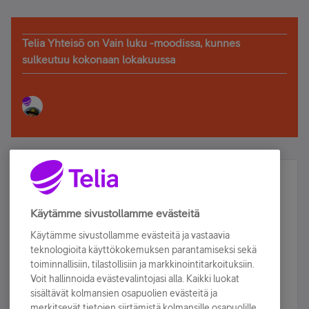
Telia Yhteisö on Vain luku -moodissa, kunnes
sulkeutuu kokonaan lokakuussa
Älä jää paitsi – osallistu ja voita!
Tilaa Telian uutiskirje ja olet mukana arvonnassa.
Käytämme sivustollamme evästeitä
Samalla saat parhaat asiakasedut suoraan
Käytämme sivustollamme evästeitä ja vastaavia
sähköpostiisi.
teknologioita käyttökokemuksen parantamiseksi sekä
toiminnallisiin, tilastollisiin ja markkinointitarkoituksiin.
Voit hallinnoida evästevalintojasi alla. Kaikki luokat
Tilaa nyt
sisältävät kolmansien osapuolien evästeitä ja
merkitsevät tietojen siirtämistä kolmansille osapuolille.