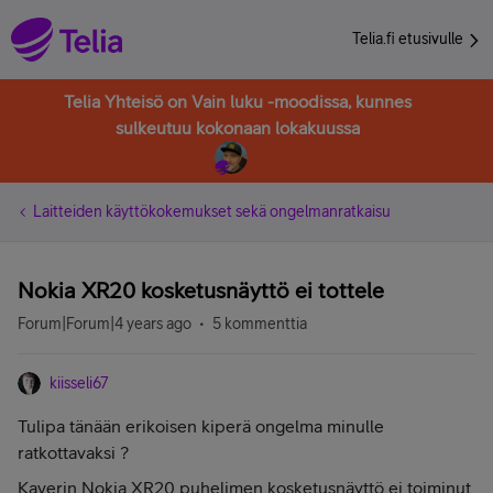
Telia.fi etusivulle
Telia Yhteisö on Vain luku -moodissa, kunnes
sulkeutuu kokonaan lokakuussa
Laitteiden käyttökokemukset sekä ongelmanratkaisu
Nokia XR20 kosketusnäyttö ei tottele
Forum|Forum|4 years ago
5 kommenttia
kiisseli67
Tulipa tänään erikoisen kiperä ongelma minulle
ratkottavaksi ?
Kaverin Nokia XR20 puhelimen kosketusnäyttö ei toiminut