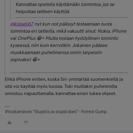
Kannattaa opetella käyttämään toimintoa, jos se
helpottaa laitteen käyttöä.
@kiisseli67
nyt kun oot päässyt testaamaan tuota
toimintoa eri laitteilla, mikä vakuutti sinut: Nokia, iPhone
vai OnePlus 😁> Mutta tosiaan hyödyllinen toiminto
kyseessä, niin kuin kerroitkin. Jokainen pääsee
muokkaamaan puhelimensa omiin tarpeisiin
sopivaksi! 😁>
Ehkä iPhone eniten, koska Siri ymmärtää suomenkieltä ja
sitä voi käyttää myös tuossa. Toki muillakin puhelimilla
onnistuu napauttamalla, kannattaa ensin lukea ohjeet.
#koskamävoin "Stupid is as stupid does" - Forrest Gump