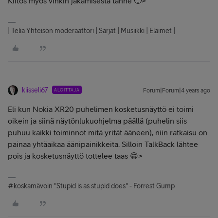
Kiitos myös vinkin jakamisesta tänne 🙂>
| Telia Yhteisön moderaattori | Sarjat | Musiikki | Eläimet |
kiisseli67
ALOITTAJA
Forum|Forum|4 years ago
Eli kun Nokia XR20 puhelimen kosketusnäyttö ei toimi
oikein ja siinä näytönlukuohjelma päällä (puhelin siis
puhuu kaikki toiminnot mitä yrität ääneen), niin ratkaisu on
painaa yhtäaikaa äänipainikkeita. Silloin TalkBack lähtee
pois ja kosketusnäyttö tottelee taas 😁>
#koskamävoin "Stupid is as stupid does" - Forrest Gump