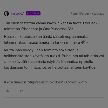
kiisseli67
ALOITTAJA
Forum|Forum|4 years ago
Tuli eilen testattua vähän kaverin kanssa tuota TalkBack -
toimintoa iPhonessa ja OnePlussassa 🤓>
Hauskan kuuloista kun ääntä sääteli nopeammaksi,
hitaammaksi, matalammaksi ja kirkkaammaksi 😂>
Mutta ihan hyödyllinen toiminto sokeiden ja
heikkonäköisten käyttäjien tueksi. Puhelinta tai tablettia voi
silloin käyttää katsomatta näyttöä. Kannattaa opetella
käyttämään toimintoa, jos se helpottaa laitteen käyttöä.
#koskamävoin "Stupid is as stupid does" - Forrest Gump