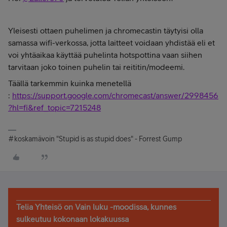
Yleisesti ottaen puhelimen ja chromecastin täytyisi olla
samassa wifi-verkossa, jotta laitteet voidaan yhdistää eli et
voi yhtäaikaa käyttää puhelinta hotspottina vaan siihen
tarvitaan joko toinen puhelin tai reititin/modeemi.
Täällä tarkemmin kuinka menetellä
:
https://support.google.com/chromecast/answer/2998456
?hl=fi&ref_topic=7215248
#koskamävoin "Stupid is as stupid does" - Forrest Gump
Telia Yhteisö on Vain luku -moodissa, kunnes
sulkeutuu kokonaan lokakuussa