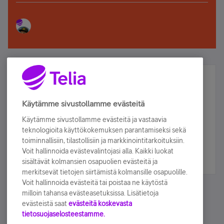
Älä jää paitsi – osallistu ja voita!
Tilaa Telian uutiskirje ja olet mukana arvonnassa.
Käytämme sivustollamme evästeitä
Samalla saat parhaat asiakasedut suoraan
Käytämme sivustollamme evästeitä ja vastaavia
sähköpostiisi.
teknologioita käyttökokemuksen parantamiseksi sekä
toiminnallisiin, tilastollisiin ja markkinointitarkoituksiin.
Voit hallinnoida evästevalintojasi alla. Kaikki luokat
Tilaa nyt
sisältävät kolmansien osapuolien evästeitä ja
merkitsevät tietojen siirtämistä kolmansille osapuolille.
Voit hallinnoida evästeitä tai poistaa ne käytöstä
milloin tahansa evästeasetuksissa. Lisätietoja
evästeistä saat
evästeitä koskevasta
tietosuojaselosteestamme.