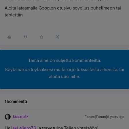
Aloita lataamalla Googlen etusivu sovellus puhelimeen tai
tablettiin
Tämä aihe on suljettu kommenteilta.
Käytä hakua löytääksesi muita kirjoituksia tästä aiheesta, tai
aloita uusi aihe.
1 kommentti
kiisseli67
Forum|Forum|6 years ago
Hei
@Lallero70
ja tervetuloa Telian yhteisöön!