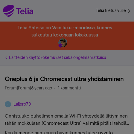
Telia.fi etusivulle
Telia Yhteisö on Vain luku -moodissa, kunnes
sulkeutuu kokonaan lokakuussa
Laitteiden käyttökokemukset sekä ongelmanratkaisu
Oneplus 6 ja Chromecast ultra yhdistäminen
Forum|Forum|6 years ago
1 kommentti
Lallero70
L
Onnistuuko puhelimen omalla Wi-Fi yhteydellä liittyminen
tähän mokkulaan (Chromecast Ultra) vai mitä pitäisi tehdä...
Kaikki menee niin kauan hyvin kunnes tulee pyyntö