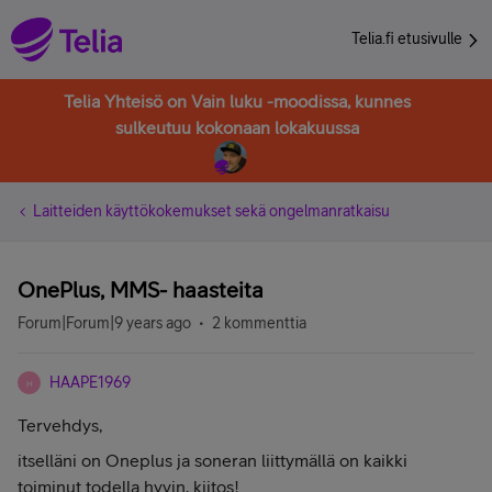
Telia.fi etusivulle
Telia Yhteisö on Vain luku -moodissa, kunnes
sulkeutuu kokonaan lokakuussa
Laitteiden käyttökokemukset sekä ongelmanratkaisu
OnePlus, MMS- haasteita
Forum|Forum|9 years ago
2 kommenttia
HAAPE1969
H
Tervehdys,
itselläni on Oneplus ja soneran liittymällä on kaikki
toiminut todella hyvin, kiitos!