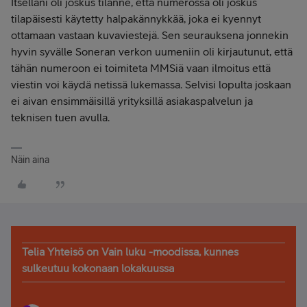
Itselläni oli joskus tilanne, että numerossa oli joskus
tilapäisesti käytetty halpakännykkää, joka ei kyennyt
ottamaan vastaan kuvaviestejä. Sen seurauksena jonnekin
hyvin syvälle Soneran verkon uumeniin oli kirjautunut, että
tähän numeroon ei toimiteta MMSiä vaan ilmoitus että
viestin voi käydä netissä lukemassa. Selvisi lopulta joskaan
ei aivan ensimmäisillä yrityksillä asiakaspalvelun ja
teknisen tuen avulla.
Näin aina
Telia Yhteisö on Vain luku -moodissa, kunnes
sulkeutuu kokonaan lokakuussa