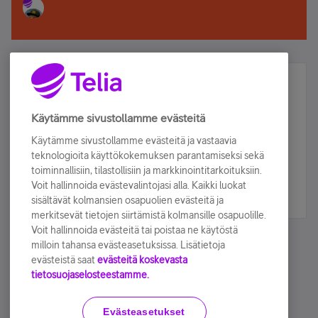
Älä jää paitsi – osallistu ja voita!
Tilaa Telian uutiskirje ja olet mukana arvonnassa.
Käytämme sivustollamme evästeitä
Samalla saat parhaat asiakasedut suoraan
Käytämme sivustollamme evästeitä ja vastaavia
sähköpostiisi.
teknologioita käyttökokemuksen parantamiseksi sekä
toiminnallisiin, tilastollisiin ja markkinointitarkoituksiin.
Voit hallinnoida evästevalintojasi alla. Kaikki luokat
Tilaa nyt
sisältävät kolmansien osapuolien evästeitä ja
merkitsevät tietojen siirtämistä kolmansille osapuolille.
Voit hallinnoida evästeitä tai poistaa ne käytöstä
milloin tahansa evästeasetuksissa. Lisätietoja
evästeistä saat
evästeitä koskevasta
tietosuojaselosteestamme.
Käyttöehdot
Accessibility statement
Evästeasetukset