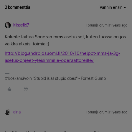
2 kommenttia
Vanhin ensin
kiisseli67
Forum|Forum|11 years ago
Kokeile laittaa Soneran mms asetukset, kuten tuossa on jos
vaikka alkaisi toimia ;)
http://blog.androidsuomi.fi/2010/10/helpot-mms-ja-3g-
asetus-ohjeet-yleisimmille-operaattoreille/
#koskamävoin "Stupid is as stupid does" - Forrest Gump
aina
Forum|Forum|11 years ago