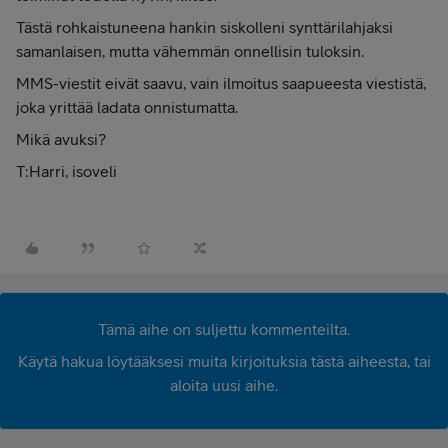
Tästä rohkaistuneena hankin siskolleni synttärilahjaksi
samanlaisen, mutta vähemmän onnellisin tuloksin.
MMS-viestit eivät saavu, vain ilmoitus saapueesta viestistä,
joka yrittää ladata onnistumatta.
Mikä avuksi?
T:Harri, isoveli
Tämä aihe on suljettu kommenteilta.
Käytä hakua löytääksesi muita kirjoituksia tästä aiheesta, tai
aloita uusi aihe.