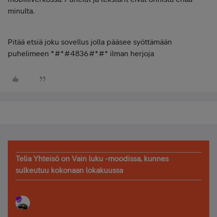
minulta.
Pitää etsiä joku sovellus jolla pääsee syöttämään
puhelimeen *#*#4836#*#* ilman herjoja
Telia Yhteisö on Vain luku -moodissa, kunnes
sulkeutuu kokonaan lokakuussa