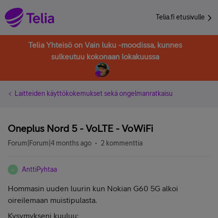
Telia.fi etusivulle
Telia Yhteisö on Vain luku -moodissa, kunnes
sulkeutuu kokonaan lokakuussa
Laitteiden käyttökokemukset sekä ongelmanratkaisu
Oneplus Nord 5 - VoLTE - VoWiFi
Forum|Forum|4 months ago
2 kommenttia
AnttiPyhtaa
A
Hommasin uuden luurin kun Nokian G60 5G alkoi
oireilemaan muistipulasta.
Kysymykseni kuuluu: