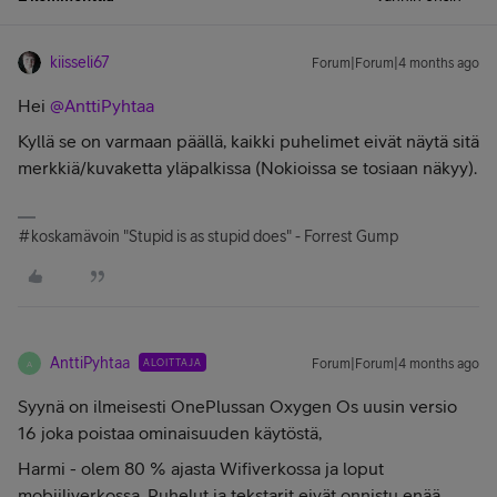
kiisseli67
Forum|Forum|4 months ago
Hei ​
@AnttiPyhtaa
Kyllä se on varmaan päällä, kaikki puhelimet eivät näytä sitä
merkkiä/kuvaketta yläpalkissa (Nokioissa se tosiaan näkyy).
#koskamävoin "Stupid is as stupid does" - Forrest Gump
AnttiPyhtaa
ALOITTAJA
Forum|Forum|4 months ago
A
Syynä on ilmeisesti OnePlussan Oxygen Os uusin versio
16 joka poistaa ominaisuuden käytöstä,
Harmi - olem 80 % ajasta Wifiverkossa ja loput
mobiiliverkossa. Puhelut ja tekstarit eivät onnistu enää