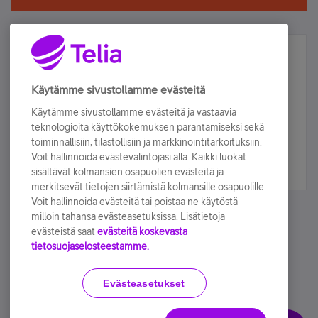
Älä jää paitsi – osallistu ja voita!
Tilaa Telian uutiskirje ja olet mukana arvonnassa.
Käytämme sivustollamme evästeitä
Samalla saat parhaat asiakasedut suoraan
Käytämme sivustollamme evästeitä ja vastaavia
sähköpostiisi.
teknologioita käyttökokemuksen parantamiseksi sekä
toiminnallisiin, tilastollisiin ja markkinointitarkoituksiin.
Voit hallinnoida evästevalintojasi alla. Kaikki luokat
Tilaa nyt
sisältävät kolmansien osapuolien evästeitä ja
merkitsevät tietojen siirtämistä kolmansille osapuolille.
Voit hallinnoida evästeitä tai poistaa ne käytöstä
milloin tahansa evästeasetuksissa. Lisätietoja
evästeistä saat
evästeitä koskevasta
tietosuojaselosteestamme.
Käyttöehdot
Accessibility statement
Evästeasetukset