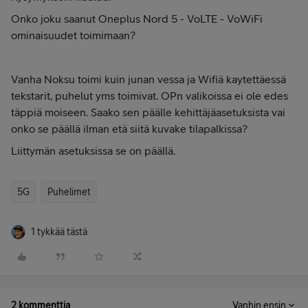
Onko joku saanut Oneplus Nord 5 - VoLTE - VoWiFi
ominaisuudet toimimaan?
Vanha Noksu toimi kuin junan vessa ja Wifiä kaytettäessä
tekstarit, puhelut yms toimivat. OPn valikoissa ei ole edes
täppiä moiseen. Saako sen päälle kehittäjäasetuksista vai
onko se päällä ilman etä siitä kuvake tilapalkissa?
Liittymän asetuksissa se on päällä.
5G
Puhelimet
1 tykkää tästä
2 kommenttia
Vanhin ensin