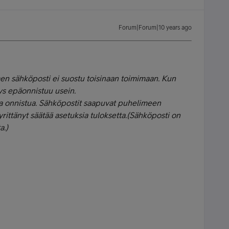
Forum|Forum|10 years ago
n sähköposti ei suostu toisinaan toimimaan. Kun
tys epäonnistuu usein.
aa onnistua. Sähköpostit saapuvat puhelimeen
rittänyt säätää asetuksia tuloksetta.(Sähköposti on
a.)