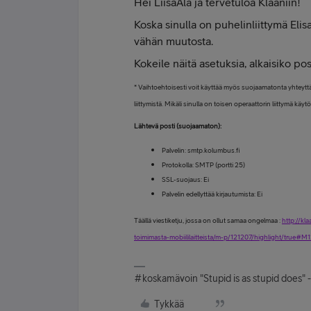
Hei LiisaAla ja tervetuloa Klaaniin!
Koska sinulla on puhelinliittymä Elis
vähän muutosta.
Kokeile näitä asetuksia, alkaisiko po
* Vaihtoehtoisesti voit käyttää myös suojaamatonta yhteyttä
liittymistä. Mikäli sinulla on toisen operaattorin liittymä käy
Lähtevä posti (suojaamaton):
Palvelin: smtp.kolumbus.fi
Protokolla: SMTP (portti 25)
SSL-suojaus: Ei
Palvelin edellyttää kirjautumista: Ei
Täällä viestiketju, jossa on ollut samaa ongelmaa :
http://kl
toimimasta-mobiililaitteista/m-p/121207/highlight/true#M
#koskamävoin "Stupid is as stupid does" 
Tykkää