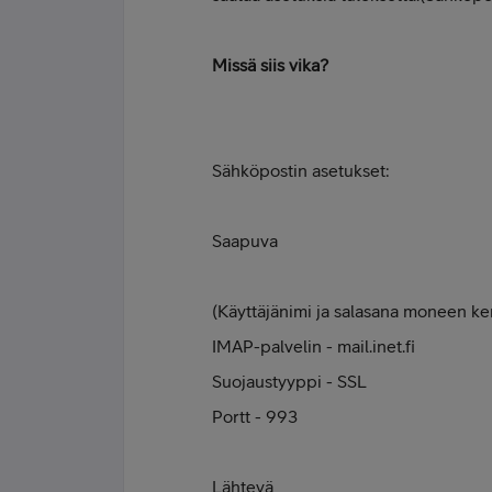
Missä siis vika?
Sähköpostin asetukset:
Saapuva
(Käyttäjänimi ja salasana moneen ker
IMAP-palvelin - mail.inet.fi
Suojaustyyppi - SSL
Portt - 993
Lähtevä