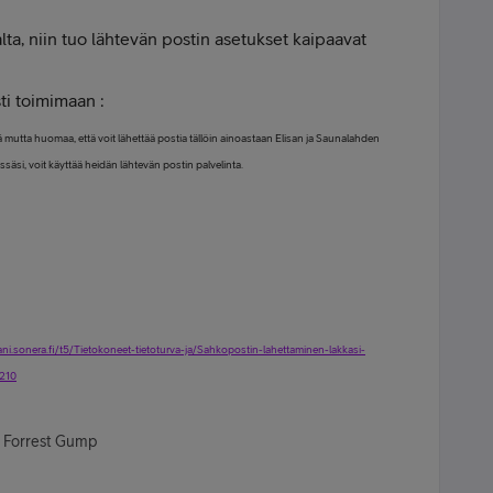
alta, niin tuo lähtevän postin asetukset kaipaavat
sti toimimaan :
 mutta huomaa, että voit lähettää postia tällöin ainoastaan Elisan ja Saunalahden
tössäsi, voit käyttää heidän lähtevän postin palvelinta.
aani.sonera.fi/t5/Tietokoneet-tietoturva-ja/Sahkopostin-lahettaminen-lakkasi-
1210
- Forrest Gump