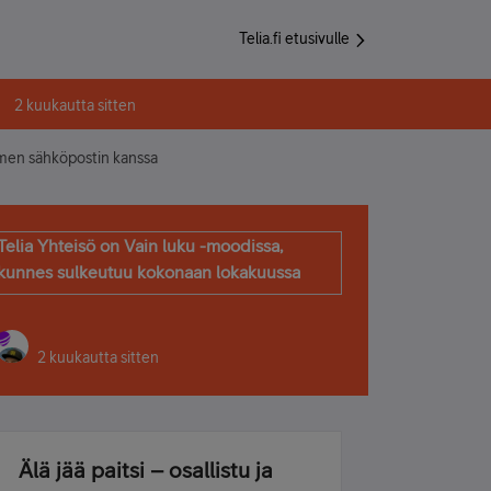
Telia.fi etusivulle
2 kuukautta sitten
en sähköpostin kanssa
Telia Yhteisö on Vain luku -moodissa,
kunnes sulkeutuu kokonaan lokakuussa
2 kuukautta sitten
Älä jää paitsi – osallistu ja