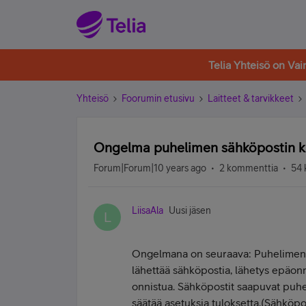
Telia Yhteisö on Va
Yhteisö
Foorumin etusivu
Laitteet & tarvikkeet
Ongelma puhelimen sähköpostin k
Forum|Forum|10 years ago
2 kommenttia
54 
LiisaAla
Uusi jäsen
L
Ongelmana on seuraava: Puhelimen s
lähettää sähköpostia, lähetys epäonn
onnistua. Sähköpostit saapuvat puhe
säätää asetuksia tuloksetta.(Sähköpos