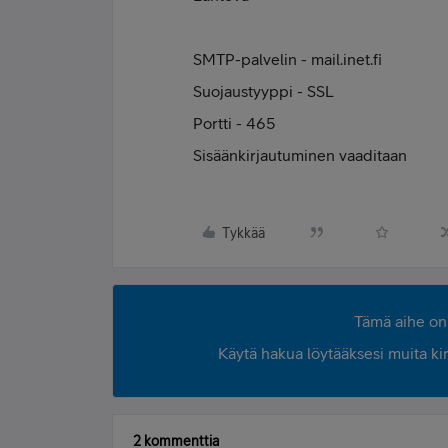
SMTP-palvelin - mail.inet.fi
Suojaustyyppi - SSL
Portti - 465
Sisäänkirjautuminen vaaditaan
Tykkää
Tämä aihe on 
Käytä hakua löytääksesi muita kirjo
2 kommenttia