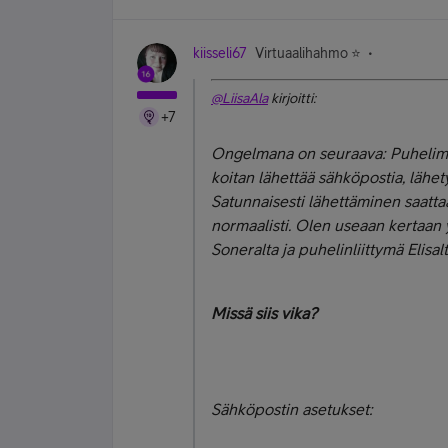
kiisseli67
Virtuaalihahmo ⭐️
@LiisaAla
kirjoitti:
+7
Ongelmana on seuraava: Puhelime
koitan lähettää sähköpostia, lähe
Satunnaisesti lähettäminen saatt
normaalisti. Olen useaan kertaan y
Soneralta ja puhelinliittymä Elisalt
Missä siis vika?
Sähköpostin asetukset: