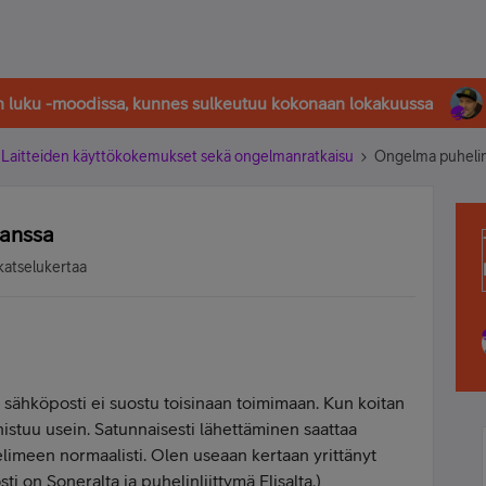
in luku -moodissa, kunnes sulkeutuu kokonaan lokakuussa
Laitteiden käyttökokemukset sekä ongelmanratkaisu
Ongelma puhelim
anssa
katselukertaa
ähköposti ei suostu toisinaan toimimaan. Kun koitan
istuu usein. Satunnaisesti lähettäminen saattaa
limeen normaalisti. Olen useaan kertaan yrittänyt
ti on Soneralta ja puhelinliittymä Elisalta.)