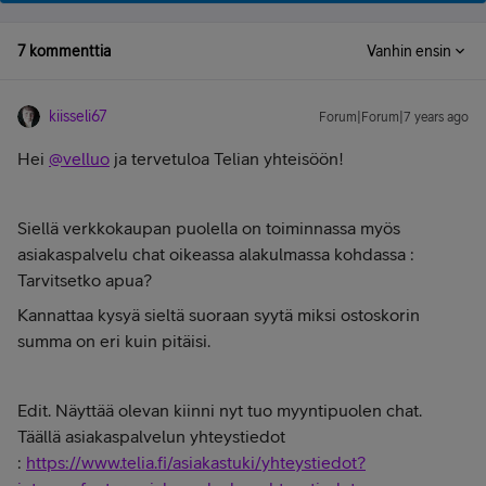
7 kommenttia
Vanhin ensin
kiisseli67
Forum|Forum|7 years ago
Hei
@velluo
ja tervetuloa Telian yhteisöön!
Siellä verkkokaupan puolella on toiminnassa myös
asiakaspalvelu chat oikeassa alakulmassa kohdassa :
Tarvitsetko apua?
Kannattaa kysyä sieltä suoraan syytä miksi ostoskorin
summa on eri kuin pitäisi.
Edit. Näyttää olevan kiinni nyt tuo myyntipuolen chat.
Täällä asiakaspalvelun yhteystiedot
:
https://www.telia.fi/asiakastuki/yhteystiedot?