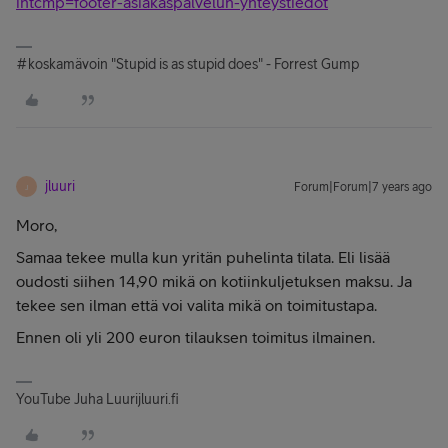
intcmp=footer-asiakaspalvelun-yhteystiedot
#koskamävoin "Stupid is as stupid does" - Forrest Gump
jluuri
Forum|Forum|7 years ago
J
Moro,
Samaa tekee mulla kun yritän puhelinta tilata. Eli lisää
oudosti siihen 14,90 mikä on kotiinkuljetuksen maksu. Ja
tekee sen ilman että voi valita mikä on toimitustapa.
Ennen oli yli 200 euron tilauksen toimitus ilmainen.
YouTube Juha Luurijluuri.fi