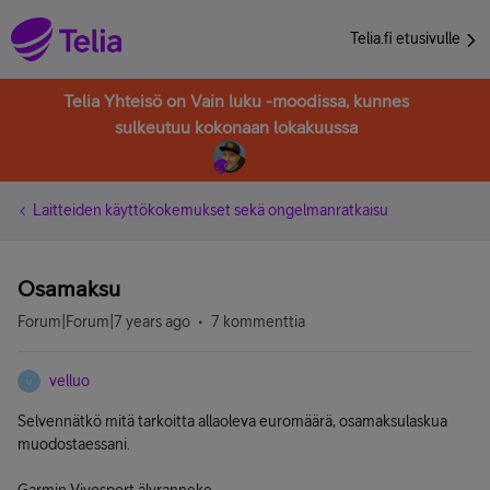
Telia.fi etusivulle
Telia Yhteisö on Vain luku -moodissa, kunnes
sulkeutuu kokonaan lokakuussa
Laitteiden käyttökokemukset sekä ongelmanratkaisu
Osamaksu
Forum|Forum|7 years ago
7 kommenttia
velluo
V
Selvennätkö mitä tarkoitta allaoleva euromäärä, osamaksulaskua
muodostaessani.