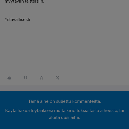
myytäviin laitteisiin.
Ystävällisesti
Tämä aihe on suljettu kommenteilta.
Käytä hakua löytääksesi muita kirjoituksia tästä aiheesta, tai
aloita uusi aihe.