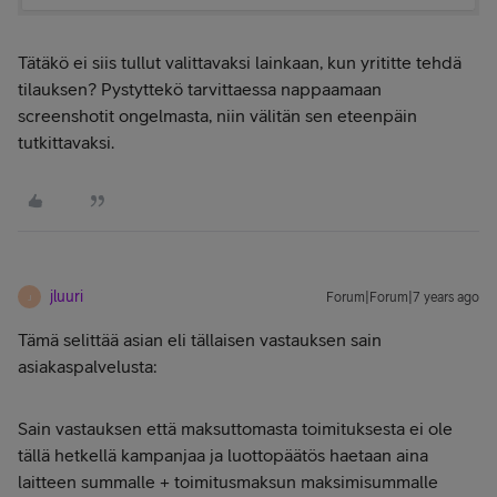
Tätäkö ei siis tullut valittavaksi lainkaan, kun yrititte tehdä
tilauksen? Pystyttekö tarvittaessa nappaamaan
screenshotit ongelmasta, niin välitän sen eteenpäin
tutkittavaksi.
jluuri
Forum|Forum|7 years ago
J
Tämä selittää asian eli tällaisen vastauksen sain
asiakaspalvelusta:
Sain vastauksen että maksuttomasta toimituksesta ei ole
tällä hetkellä kampanjaa ja luottopäätös haetaan aina
laitteen summalle + toimitusmaksun maksimisummalle