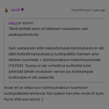
IlariJR
Forum|Forum|7 years ago
@jluuri
@ kirjoitti:
Tämä selittää asian eli tällaisen vastauksen sain
asiakaspalvelusta:
Sain vastauksen että maksuttomasta toimituksesta ei ole
tällä hetkellä kampanjaa ja luottopäätös haetaan aina
laitteen summalle + toimitusmaksun maksimisummalle
(14,90€). Tuossa ei ole virhettä ja luottotiliä tulisi
lyhentää tämän erotuksen verran jos korkeampaa
luottorajaa ei ole saatavilla.
Aivan eli se ottaa tuon toimitusmaksun huomioon
luottopäätöstä tehdessä. Nyt pääsin kärryille mistä oli kyse.
Hyvä, että asia selvisi :)