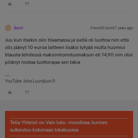
jluuri
Forum|Forum|7 years ago
J
Juu kun itsekin olin tilaamassa ja siellä oli luottoa niin että
olis jäänyt 10 euroa laitteen lisäksi tyhjää mutta huomioi
tilausta tehdessä maksimitoimitusmaksun eli 14,90 niin olisi
pitänyt nostaa luottorajaa sen takia
YouTube Juha Luurijluuri.fi
Telia Yhteisö on Vain luku -moodissa, kunnes
sulkeutuu kokonaan lokakuussa