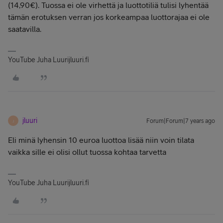
(14,90€). Tuossa ei ole virhettä ja luottotiliä tulisi lyhentää
tämän erotuksen verran jos korkeampaa luottorajaa ei ole
saatavilla.
YouTube Juha Luurijluuri.fi
jluuri
Forum|Forum|7 years ago
J
Eli minä lyhensin 10 euroa luottoa lisää niin voin tilata
vaikka sille ei olisi ollut tuossa kohtaa tarvetta
YouTube Juha Luurijluuri.fi