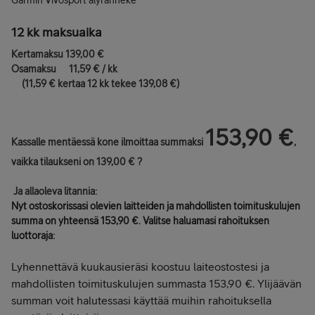
Garmin Vivosport älyranneke
12 kk maksuaika
Kertamaksu 139,00 €
Osamaksu 11,59 € / kk
(11,59 € kertaa 12 kk tekee 139,08 €)
153,90 €
Kassalle mentäessä kone ilmoittaa summaksi
,
vaikka tilaukseni on 139,00 € ?
Ja allaoleva litannia:
Nyt ostoskorissasi olevien laitteiden ja mahdollisten toimituskulujen
summa on yhteensä 153,90 €. Valitse haluamasi rahoituksen
luottoraja:
Lyhennettävä kuukausieräsi koostuu laiteostostesi ja
mahdollisten toimituskulujen summasta 153,90 €. Ylijäävän
summan voit halutessasi käyttää muihin rahoituksella