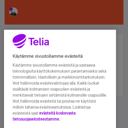
Älä jää paitsi – osallistu ja voita!
Tilaa Telian uutiskirje ja olet mukana arvonnassa.
Käytämme sivustollamme evästeitä
Samalla saat parhaat asiakasedut suoraan
Käytämme sivustollamme evästeitä ja vastaavia
sähköpostiisi.
teknologioita käyttökokemuksen parantamiseksi sekä
toiminnallisiin, tilastollisiin ja markkinointitarkoituksiin.
Voit hallinnoida evästevalintojasi alla. Kaikki luokat
Tilaa nyt
sisältävät kolmansien osapuolien evästeitä ja
merkitsevät tietojen siirtämistä kolmansille osapuolille.
Voit hallinnoida evästeitä tai poistaa ne käytöstä
milloin tahansa evästeasetuksissa. Lisätietoja
evästeistä saat
evästeitä koskevasta
tietosuojaselosteestamme.