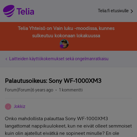
Telia.fi etusivulle
Telia Yhteisö on Vain luku -moodissa, kunnes
sulkeutuu kokonaan lokakuussa
Laitteiden käyttökokemukset sekä ongelmanratkaisu
Palautusoikeus: Sony WF-1000XM3
Forum|Forum|6 years ago
1 kommentti
Jokkiz
J
Onko mahdollista palauttaa Sony WF-1000XM3
langattomat nappikuulokeet, kun ne eivät olleet semmoiset
kuin olin ajatellut eivätkä ne sopineet minulle? En ole