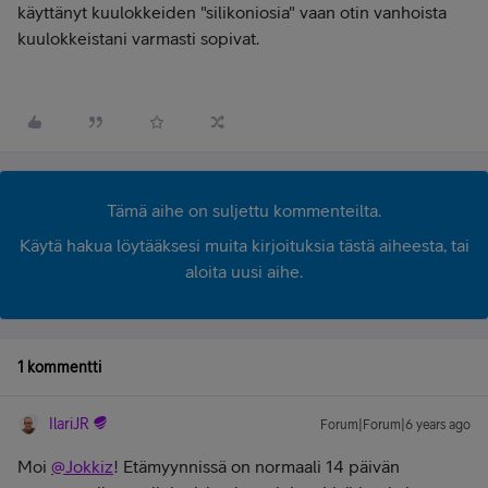
käyttänyt kuulokkeiden "silikoniosia" vaan otin vanhoista
kuulokkeistani varmasti sopivat.
Tämä aihe on suljettu kommenteilta.
Käytä hakua löytääksesi muita kirjoituksia tästä aiheesta, tai
aloita uusi aihe.
1 kommentti
IlariJR
Forum|Forum|6 years ago
Moi
@Jokkiz
! Etämyynnissä on normaali 14 päivän