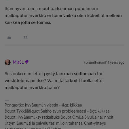
Ihan hyvin toimii muut paitsi oman puhelimeni
matkapuhelinverkko ei toimi vaikka olen kokeillut melkein
kaikkea jotta se toimisi.
MiaSL
Forum|Forum|11 years ago
Siis onko niin, ettet pysty lainkaan soittamaan tai
viestittelemään itse? Vai mitä tarkoitit tuolla, ettei
matkapuhelinverkko toimi?
Pongasitko hyv&auml;n viestin --&gt; klikkaa
&quot;Tykkää&quot;Saitko avun probleemaasi --&gt; klikkaa
&quot;Hyv&auml;ksy ratkaisuksi&quot;Omilla Sivuilla hallinnoit
liittymi&auml;si ja palveluitasi milloin tahansa. Chat-yhteys