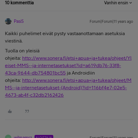
10 kommenttia
Vanhin ensin
PasiS
Forum|Forum|11 years ago
Kaikki puhelimet eivät pysty vastaanottamaan asetuksia
viestinä.
Tuolla on yleisiä
ohjeita:
http://www.sonera.fi/etsi+apua+ja+tukea/ohjeet/Yl
eiset-MMS--ja-internetasetukset?id=a619db76-33f8-
43ca-9644-db754801bc55
ja Androidiin
ohjeita:
http://www.sonera.fi/etsi+apua+ja+tukea/ohjeet/M
MS--ja-internetasetukset-(Android)?id=116bf4e7-02e5-
4673-ab4f-c32db2162426
wilmamrz
ALOITTAJA
W