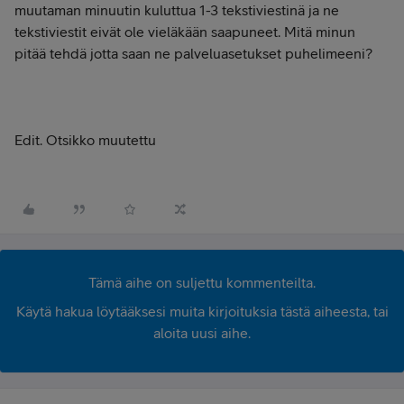
muutaman minuutin kuluttua 1-3 tekstiviestinä ja ne
tekstiviestit eivät ole vieläkään saapuneet. Mitä minun
pitää tehdä jotta saan ne palveluasetukset puhelimeeni?
Edit. Otsikko muutettu
Tämä aihe on suljettu kommenteilta.
Käytä hakua löytääksesi muita kirjoituksia tästä aiheesta, tai
aloita uusi aihe.