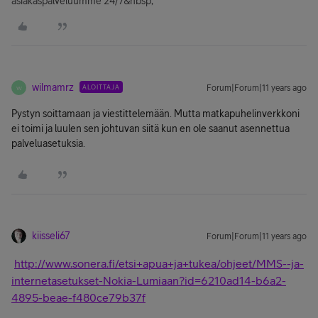
asiakaspalveluumme 24/7&nbsp;
wilmamrz
ALOITTAJA
Forum|Forum|11 years ago
W
Pystyn soittamaan ja viestittelemään. Mutta matkapuhelinverkkoni
ei toimi ja luulen sen johtuvan siitä kun en ole saanut asennettua
palveluasetuksia.
kiisseli67
Forum|Forum|11 years ago
http://www.sonera.fi/etsi+apua+ja+tukea/ohjeet/MMS--ja-
internetasetukset-Nokia-Lumiaan?id=6210ad14-b6a2-
4895-beae-f480ce79b37f