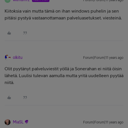
Forum|Forum|11 years ago
Kiitoksia vain mutta tämä on ihan windows puhelin ja sen
pitäisi pystyä vastaanottamaan palveluasetukset. viesteinä.
olkitu
Forum|Forum|11 years ago
Olit pyytänyt palveluviestit yöllä ja Sonerahan ei niitä öisin
lähetä. Luulisi tulevan aamulla mutta yritä uudelleen pyytää
niitä.
MiaSL
Forum|Forum|11 years ago