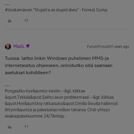
#koskamävoin "Stupid is as stupid does" - Forrest Gump
MiaSL
Forum|Forum|11 years ago
Tuossa
laittoi linkin Windows puhelimen MMS-ja
internetasetus ohjeeseen, onnistuitko sillä saamaan
asetukset kohdilleen?
Pongasitko hyv&auml;n viestin --&gt; klikkaa
&quot;Tykkää&quot;Saitko avun probleemaasi --&gt; klikkaa
&quot;Hyv&auml;ksy ratkaisuksi&quot;Omilla Sivuilla hallinnoit
liittymi&auml;si ja palveluitasi milloin tahansa. Chat-yhteys
asiakaspalveluumme 24/7&nbsp;