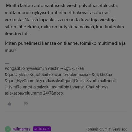
Meiltä lähtee automaattisesti viesti palveluasetuksista,
mutta monet nykyiset puhelimet hakevat asetukset
verkosta. Näissä tapauksissa ei noita luvattuja viestejä
sitten lähdekään, mikä on tietysti hämäävää, kun kuitenkin
ilmoitus tuli.
Miten puhelimesi kanssa on tilanne, toimiiko multimedia ja
muu?
Pongasitko hyv&auml;n viestin --&gt; klikkaa
&quot;Tykkää&quot;Saitko avun probleemaasi --&gt; klikkaa
&quot;Hyv&auml;ksy ratkaisuksi&quot;Omilla Sivuilla hallinnoit
liittymi&auml;si ja palveluitasi milloin tahansa. Chat-yhteys
asiakaspalveluumme 24/7&nbsp;
wilmamrz
ALOITTAJA
Forum|Forum|11 years ago
W