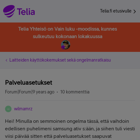
Telia.fi etusivulle
Telia Yhteisö on Vain luku -moodissa, kunnes
sulkeutuu kokonaan lokakuussa
Laitteiden käyttökokemukset sekä ongelmanratkaisu
Palveluasetukset
Forum|Forum|9 years ago
10 kommenttia
wilmamrz
W
Hei! Minulla on semmoinen ongelma tässä, että vaihdoin
edellisen puhelimeni samsung ativ s:ään, ja siihen tuli viesti
viisi päivää sitten että palveluasetukset saapuvat