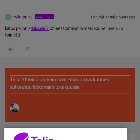
wilmamrz
ALOITTAJA
Forum|Forum|11 years ago
W
kiitos paljon
@kiisseli67
ohjeet toimivat ja matkapuhelinverkko
toimii! :)
Telia Yhteisö on Vain luku -moodissa, kunnes
sulkeutuu kokonaan lokakuussa