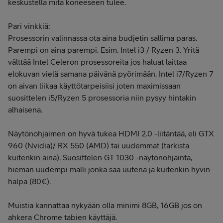
keskustella mitä koneeseen tulee.
Pari vinkkiä:
Prosessorin valinnassa ota aina budjetin sallima paras.
Parempi on aina parempi. Esim. Intel i3 / Ryzen 3. Yritä
välttää Intel Celeron prosessoreita jos haluat laittaa
elokuvan vielä samana päivänä pyörimään. Intel i7/Ryzen 7
on aivan liikaa käyttötarpeisiisi joten maximissaan
suosittelen i5/Ryzen 5 prosessoria niin pysyy hintakin
alhaisena.
Näytönohjaimen on hyvä tukea HDMI 2.0 -liitäntää, eli GTX
960 (Nvidia)/ RX 550 (AMD) tai uudemmat (tarkista
kuitenkin aina). Suosittelen GT 1030 -näytönohjainta,
hieman uudempi malli jonka saa uutena ja kuitenkin hyvin
halpa (80€).
Muistia kannattaa nykyään olla minimi 8GB, 16GB jos on
ahkera Chrome tabien käyttäjä.