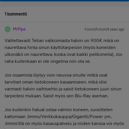
1 kommentti
MrPipa
Forum|Forum|8 years ago
M
Valitettavasti Telian valikoimasta halvin on 900€ mikä on
naurettava hinta sinun käyttötarpeisiin (myös koneiden
ulkonäkö on naurettava, koska ovat kaikki pelikoneita). Jos
raha kuitenkaan ei ole ongelma niin ota se.
Jos osaamista löytyy voin neuvoa sinulle mitkä osat
tarvitset oman tietokoneen kasaamiseen, mikä olisi
varmasti halvin vaihtoehto ja saisit tietokoneen juuri sinun
tarpeitesi mukaan. Saisit myös sen Blu-Ray aseman.
Jos kuitenkin haluat ostaa valmiin koneen, suosittelen
kattomaan Jimms/Verkkokauppa/Gigantti/Power ym..
Jimms'illä on myös kasauspalvelu ja niiden kanssa voi myös