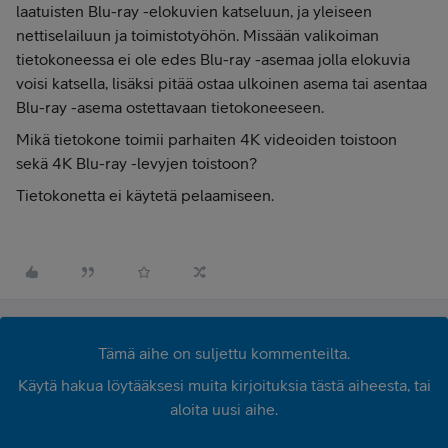
laatuisten Blu-ray -elokuvien katseluun, ja yleiseen
nettiselailuun ja toimistotyöhön. Missään valikoiman
tietokoneessa ei ole edes Blu-ray -asemaa jolla elokuvia
voisi katsella, lisäksi pitää ostaa ulkoinen asema tai asentaa
Blu-ray -asema ostettavaan tietokoneeseen.
Mikä tietokone toimii parhaiten 4K videoiden toistoon
sekä 4K Blu-ray -levyjen toistoon?
Tietokonetta ei käytetä pelaamiseen.
Tämä aihe on suljettu kommenteilta.
Käytä hakua löytääksesi muita kirjoituksia tästä aiheesta, tai
aloita uusi aihe.