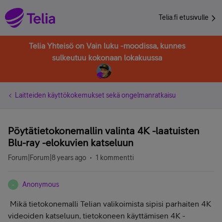
Telia.fi etusivulle
Telia Yhteisö on Vain luku -moodissa, kunnes
sulkeutuu kokonaan lokakuussa
Laitteiden käyttökokemukset sekä ongelmanratkaisu
Pöytätietokonemallin valinta 4K -laatuisten
Blu-ray -elokuvien katseluun
Forum|Forum|8 years ago
1 kommentti
Anonymous
A
Mikä tietokonemalli Telian valikoimista sipisi parhaiten 4K
videoiden katseluun, tietokoneen käyttämisen 4K -