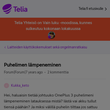
Telia.fi etusivulle
Telia Yhteisö on Vain luku -moodissa, kunnes
sulkeutuu kokonaan lokakuussa
Laitteiden käyttökokemukset sekä ongelmanratkaisu
Puhelimen lämpeneminen
Forum|Forum|7 years ago
2 kommenttia
Kukka_keto
K
Hei, haluaisin tietää johtuuko OnePlus 3 puhelimeni
lämpeneminen latauksessa mistä? Iästä vai akku tullut
tiensä päähän? Ja miksi välillä puhelin tilttaa jos sattuu