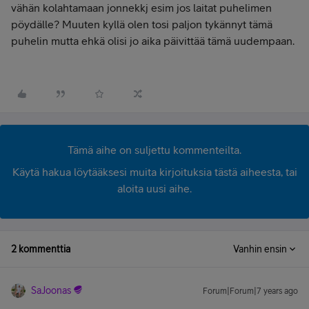
vähän kolahtamaan jonnekkj esim jos laitat puhelimen
pöydälle? Muuten kyllä olen tosi paljon tykännyt tämä
puhelin mutta ehkä olisi jo aika päivittää tämä uudempaan.
Tämä aihe on suljettu kommenteilta.
Käytä hakua löytääksesi muita kirjoituksia tästä aiheesta, tai
aloita uusi aihe.
2 kommenttia
Vanhin ensin
SaJoonas
Forum|Forum|7 years ago