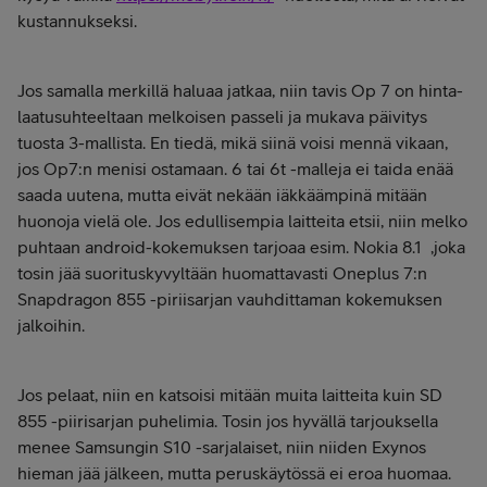
kustannukseksi.
Jos samalla merkillä haluaa jatkaa, niin tavis Op 7 on hinta-
laatusuhteeltaan melkoisen passeli ja mukava päivitys
tuosta 3-mallista. En tiedä, mikä siinä voisi mennä vikaan,
jos Op7:n menisi ostamaan. 6 tai 6t -malleja ei taida enää
saada uutena, mutta eivät nekään iäkkäämpinä mitään
huonoja vielä ole. Jos edullisempia laitteita etsii, niin melko
puhtaan android-kokemuksen tarjoaa esim. Nokia 8.1 ,joka
tosin jää suorituskyvyltään huomattavasti Oneplus 7:n
Snapdragon 855 -piriisarjan vauhdittaman kokemuksen
jalkoihin.
Jos pelaat, niin en katsoisi mitään muita laitteita kuin SD
855 -piirisarjan puhelimia. Tosin jos hyvällä tarjouksella
menee Samsungin S10 -sarjalaiset, niin niiden Exynos
hieman jää jälkeen, mutta peruskäytössä ei eroa huomaa.