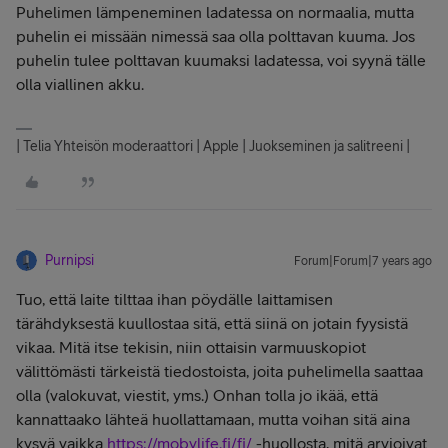
Puhelimen lämpeneminen ladatessa on normaalia, mutta
puhelin ei missään nimessä saa olla polttavan kuuma. Jos
puhelin tulee polttavan kuumaksi ladatessa, voi syynä tälle
olla viallinen akku.
| Telia Yhteisön moderaattori | Apple | Juokseminen ja salitreeni |
Purnipsi
Forum|Forum|7 years ago
Tuo, että laite tilttaa ihan pöydälle laittamisen
tärähdyksestä kuullostaa sitä, että siinä on jotain fyysistä
vikaa. Mitä itse tekisin, niin ottaisin varmuuskopiot
välittömästi tärkeistä tiedostoista, joita puhelimella saattaa
olla (valokuvat, viestit, yms.) Onhan tolla jo ikää, että
kannattaako lähteä huollattamaan, mutta voihan sitä aina
kysyä vaikka
https://mobylife.fi/fi/
-huollosta, mitä arvioivat