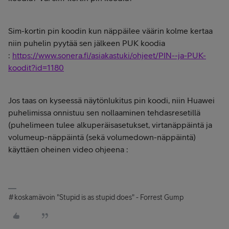
Sim-kortin pin koodin kun näppäilee väärin kolme kertaa
niin puhelin pyytää sen jälkeen PUK koodia
:
https://www.sonera.fi/asiakastuki/ohjeet/PIN--ja-PUK-
koodit?id=1180
Jos taas on kyseessä näytönlukitus pin koodi, niin Huawei
puhelimissa onnistuu sen nollaaminen tehdasresetillä
(puhelimeen tulee alkuperäisasetukset, virtanäppäintä ja
volumeup-näppäintä (sekä volumedown-näppäintä)
käyttäen oheinen video ohjeena :
#koskamävoin "Stupid is as stupid does" - Forrest Gump