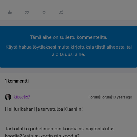
Tämä aihe on suljettu kommenteilta.
Käytä hakua löytääksesi muita kirjoituksia tästä aiheesta, tai
aloita uusi aihe.
1 kommentti
kiisseli67
Forum|Forum|10 years ago
Hei jurikahani ja tervetuloa Klaaniin!
Tarkoitatko puhelimen pin koodia ns. näytönlukitus
koodia? Vai sim-kortin pin koodia?