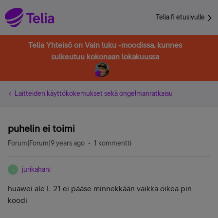
Telia.fi etusivulle
Telia Yhteisö on Vain luku -moodissa, kunnes
sulkeutuu kokonaan lokakuussa
Laitteiden käyttökokemukset sekä ongelmanratkaisu
puhelin ei toimi
Forum|Forum|9 years ago
1 kommentti
jurikahani
J
huawei ale L 21 ei pääse minnekkään vaikka oikea pin
koodi