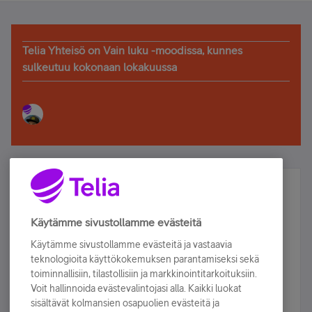
Telia Yhteisö on Vain luku -moodissa, kunnes
sulkeutuu kokonaan lokakuussa
Älä jää paitsi – osallistu ja voita!
Tilaa Telian uutiskirje ja olet mukana arvonnassa.
Käytämme sivustollamme evästeitä
Samalla saat parhaat asiakasedut suoraan
Käytämme sivustollamme evästeitä ja vastaavia
sähköpostiisi.
teknologioita käyttökokemuksen parantamiseksi sekä
toiminnallisiin, tilastollisiin ja markkinointitarkoituksiin.
Voit hallinnoida evästevalintojasi alla. Kaikki luokat
Tilaa nyt
sisältävät kolmansien osapuolien evästeitä ja