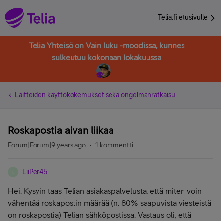
Telia.fi etusivulle
Telia Yhteisö on Vain luku -moodissa, kunnes
sulkeutuu kokonaan lokakuussa
Laitteiden käyttökokemukset sekä ongelmanratkaisu
Roskapostia aivan liikaa
Forum|Forum|9 years ago
1 kommentti
LiiPer45
L
Hei. Kysyin taas Telian asiakaspalvelusta, että miten voin
vähentää roskapostin määrää (n. 80% saapuvista viesteistä
on roskapostia) Telian sähköpostissa. Vastaus oli, että