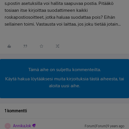
s.postin asetuksilla voi hallita saapuvaa postia. Pitääkö
tosiaan itse kirjoittaa suodattimeen kaikki
roskapostiosoitteet, jotka haluaa suodattaa pois? Eihän
sellainen toimi. Vastausta voi laittaa, jos joku tietää jotain...
Tämä aihe on suljettu kommenteilta.
Käytä hakua löytääksesi muita kirjoituksia tästä aiheesta, tai
aloita uusi aihe.
1 kommentti
AnnikaJok
Forum|Forum|9 years ago
A