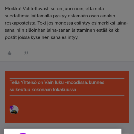
Moikka! Valitettavasti se on juuri noin, että niitä
suodattimia laittamalla pystyy estämään osan ainakin
roskaposteista. Toki jos monessa esiintyy esimerkiksi laina-
sana, niin silloinhan laina-sanan laittaminen estää kaikki
postit joissa kyseinen sana esiintyy.
Telia Yhteisö on Vain luku -moodissa, kunnes
sulkeutuu kokonaan lokakuussa