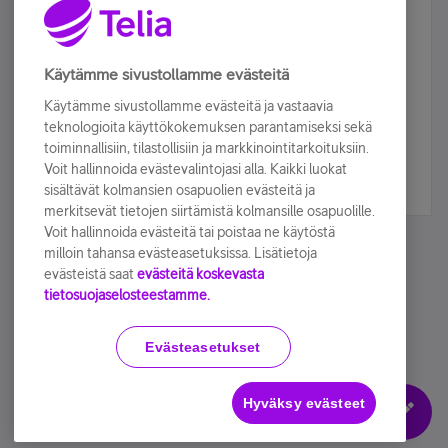
Älä jää paitsi – osallistu ja voita!
Tilaa Telian uutiskirje ja olet mukana arvonnassa.
Käytämme sivustollamme evästeitä
Samalla saat parhaat asiakasedut suoraan
Käytämme sivustollamme evästeitä ja vastaavia
sähköpostiisi.
teknologioita käyttökokemuksen parantamiseksi sekä
toiminnallisiin, tilastollisiin ja markkinointitarkoituksiin.
Voit hallinnoida evästevalintojasi alla. Kaikki luokat
Tilaa nyt
sisältävät kolmansien osapuolien evästeitä ja
merkitsevät tietojen siirtämistä kolmansille osapuolille.
Voit hallinnoida evästeitä tai poistaa ne käytöstä
milloin tahansa evästeasetuksissa. Lisätietoja
evästeistä saat
evästeitä koskevasta
tietosuojaselosteestamme.
Käyttöehdot
Accessibility statement
Evästeasetukset
Hyväksy evästeet
Evästeasetukset