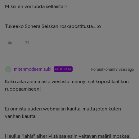
Miksi en voi luoda sellaista!?
Tukeeko Sonera Seiskan roskapostitusta... :o
mitenmodeemiauki
ALOITTAJA
Forum|Forum|9 years ago
M
Koko aika aiemmasta viestistä mennyt sähköpostilaatikon
ruoppaamiseen!
Ei onnistu uuden webmailin kautta, mutta joten kuten
vanhan kautta.
Hauilla "lahja" aiheriviltä saa esiin valtavan määrä moskaa!