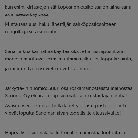
kun esim. kirjastojen sähköpostien otsikoissa on laina-sana
asiallisessa käytössä.
Mutta taas uusi haku lähettäjän sähköpostiosoitteen
rungolla ja siitä suodatin.
Sanarunkoa kannattaa käyttää siksi, että roskapostittajat
monesti muuttavat esim. muutamaa alku- tai loppukirjainta,
ja muuten työ olisi vielä uuvuttavampaa!
Järkyttävin huomio: Suuri osa roskamainostajista mainostaa
Sanoma Oy eli aivan supisuomalaisen kustantajan lehtiä!
Avasin useita eri osoitteilla lähettyjä roskaposteja ja linkit
vievät lopulta Sanoman aivan todellisille tilaussivuille!
Häpeällistä suomalaiselle firmalle mainostaa tuotteitaan