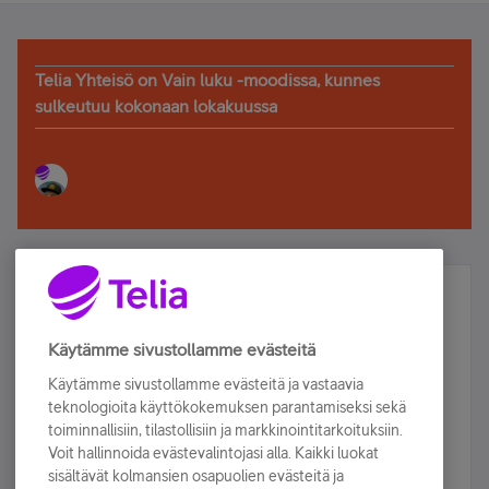
Telia Yhteisö on Vain luku -moodissa, kunnes
sulkeutuu kokonaan lokakuussa
Älä jää paitsi – osallistu ja voita!
Tilaa Telian uutiskirje ja olet mukana arvonnassa.
Käytämme sivustollamme evästeitä
Samalla saat parhaat asiakasedut suoraan
Käytämme sivustollamme evästeitä ja vastaavia
sähköpostiisi.
teknologioita käyttökokemuksen parantamiseksi sekä
toiminnallisiin, tilastollisiin ja markkinointitarkoituksiin.
Voit hallinnoida evästevalintojasi alla. Kaikki luokat
Tilaa nyt
sisältävät kolmansien osapuolien evästeitä ja