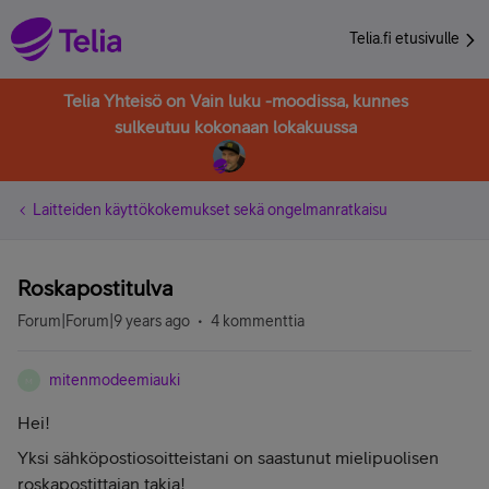
Telia.fi etusivulle
Telia Yhteisö on Vain luku -moodissa, kunnes
sulkeutuu kokonaan lokakuussa
Laitteiden käyttökokemukset sekä ongelmanratkaisu
Roskapostitulva
Forum|Forum|9 years ago
4 kommenttia
mitenmodeemiauki
M
Hei!
Yksi sähköpostiosoitteistani on saastunut mielipuolisen
roskapostittajan takia!