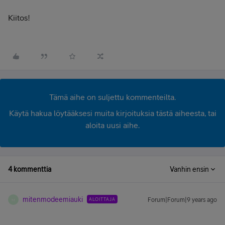
Kiitos!
Tämä aihe on suljettu kommenteilta.
Käytä hakua löytääksesi muita kirjoituksia tästä aiheesta, tai
aloita uusi aihe.
4 kommenttia
Vanhin ensin
mitenmodeemiauki
ALOITTAJA
Forum|Forum|9 years ago
M