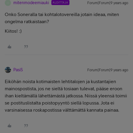
mitenmodeemiauki
ALOITTAJA
Forum|Forum|9 years ago
M
Onko Soneralla tai kohtalotovereilla jotain ideaa, miten
ongelma ratkaistaan?
Kiitos! :)
PasiS
Forum|Forum|9 years ago
Eiköhän noista kotimaisten lehtitalojen ja kustantajien
mainospostista, jos ne sieltä tosiaan tulevat, pääse eroon
ihan kieltämällä lähettämästä jatkossa. Niissä yleensä toimii
se postituslistalta poistopyyntö siellä lopussa. Jota ei
varsinaisessa roskapostissa välttämättä kannata painaa.