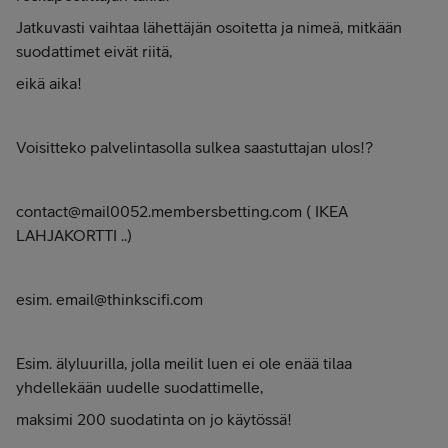
Jatkuvasti vaihtaa lähettäjän osoitetta ja nimeä, mitkään
suodattimet eivät riitä,
eikä aika!
Voisitteko palvelintasolla sulkea saastuttajan ulos!?
contact@mail0052.membersbetting.com ( IKEA
LAHJAKORTTI ..)
esim. email@thinkscifi.com
Esim. älyluurilla, jolla meilit luen ei ole enää tilaa
yhdellekään uudelle suodattimelle,
maksimi 200 suodatinta on jo käytössä!