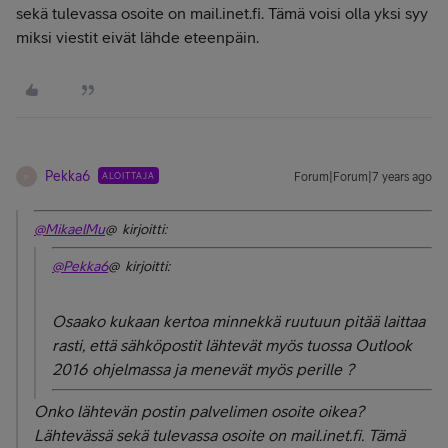
sekä tulevassa osoite on mail.inet.fi. Tämä voisi olla yksi syy
miksi viestit eivät lähde eteenpäin.
Pekka6
ALOITTAJA
Forum|Forum|7 years ago
P
@MikaelMu
@ kirjoitti:
@Pekka6
@ kirjoitti:
Osaako kukaan kertoa minnekkä ruutuun pitää laittaa
rasti, että sähköpostit lähtevät myös tuossa Outlook
2016 ohjelmassa ja menevät myös perille ?
Onko lähtevän postin palvelimen osoite oikea?
Lähtevässä sekä tulevassa osoite on mail.inet.fi. Tämä