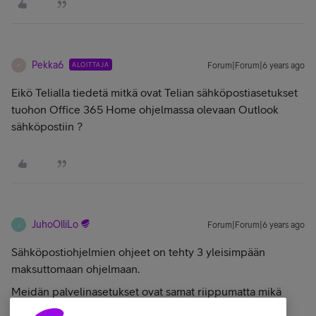
Pekka6
ALOITTAJA
Forum|Forum|6 years ago
P
Eikö Telialla tiedetä mitkä ovat Telian sähköpostiasetukset
tuohon Office 365 Home ohjelmassa olevaan Outlook
sähköpostiin ?
JuhoOlliLo
Forum|Forum|6 years ago
J
Sähköpostiohjelmien ohjeet on tehty 3 yleisimpään
maksuttomaan ohjelmaan.
Meidän palvelinasetukset ovat samat riippumatta mikä
ohjelma on käytössä.