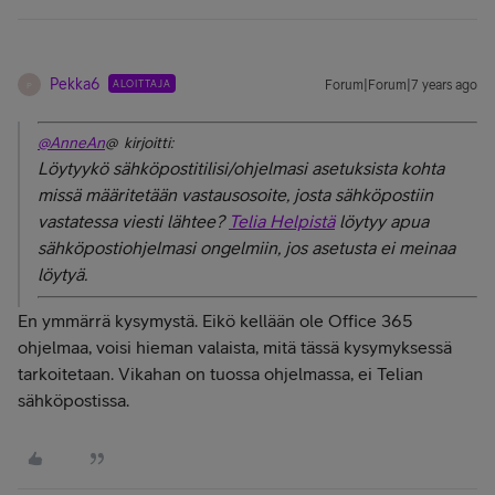
Pekka6
ALOITTAJA
Forum|Forum|7 years ago
P
@AnneAn
@ kirjoitti:
Löytyykö sähköpostitilisi/ohjelmasi asetuksista kohta
missä määritetään vastausosoite, josta sähköpostiin
vastatessa viesti lähtee?
Telia Helpistä
löytyy apua
sähköpostiohjelmasi ongelmiin, jos asetusta ei meinaa
löytyä.
En ymmärrä kysymystä. Eikö kellään ole Office 365
ohjelmaa, voisi hieman valaista, mitä tässä kysymyksessä
tarkoitetaan. Vikahan on tuossa ohjelmassa, ei Telian
sähköpostissa.