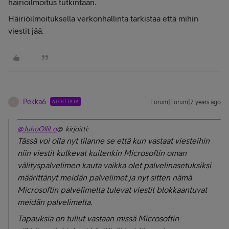
häiriöilmoitus tutkintaan.
Häiriöilmoituksella verkonhallinta tarkistaa että mihin
viestit jää.
Pekka6
ALOITTAJA
Forum|Forum|7 years ago
P
@JuhoOlliLo
@ kirjoitti:
Tässä voi olla nyt tilanne se että kun vastaat viesteihin
niin viestit kulkevat kuitenkin Microsoftin oman
välityspalvelimen kauta vaikka olet palvelinasetuksiksi
määrittänyt meidän palvelimet ja nyt sitten nämä
Microsoftin palvelimelta tulevat viestit blokkaantuvat
meidän palvelimelta.
Tapauksia on tullut vastaan missä Microsoftin