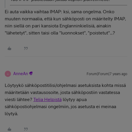
Ei auta vaikka vaihtaa IMAP: ksi, sama ongelma. Onko
muuten normaalia, että kun sähköposti on määritelty IMAP,
niin siellä on pari kansiota Englanninkielisiä, ainakin
"lähetetyt", sitten taisi olla "luonnokset", "poistetut"...?
AnneAn
Forum|Forum|7 years ago
A
Löytyykö sähköpostitilisi/ohjelmasi asetuksista kohta missä
määritetään vastausosoite, josta sähköpostiin vastatessa
viesti lähtee?
Telia Helpistä
löytyy apua
sähköpostiohjelmasi ongelmiin, jos asetusta ei meinaa
löytyä.