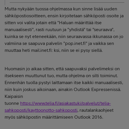
Mutta nykyään tuossa ohjelmassa kun sinne lisää uuden
sähköpostiosoitteen, ensin kirjoitetaan sähköposti osoite ja
sitten voi valita jotain että "Haluan määrittää itse
manuaalisesti", rasti ruutuun ja "yhdistä" tai "seuraava",
kuinka se nyt eteneekään, niin seuraavassa ikkunassa on jo
valmiina se saapuva palvelin "pop.inet.fi" ja vaikka sen
muuttaa heti mail.inet.fi: ksi, niin se ei pysy siellä.
Huomasin jo aikaa sitten, että saapuvaksi palvelimeksi on
itsekseen muuttunut tuo, mutta ohjelma on silti toiminut.
Ennenhän tuolla pystyi laittamaan itse kaikki manuaalisesti,
niin kuin joskus aikoinaan, ainakin Outlook Expressenissä.
Kaipaisin
tuonne
https://www.telia.fi/asiakastuki/palvelut/telia-
sahkoposti/kayttoonotto-sahkoposti
, rautalankaohjeet
myös sähköpostin määrittämiseen Outlook 2016.