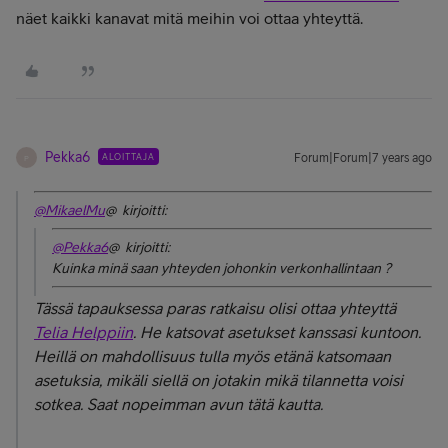
näet kaikki kanavat mitä meihin voi ottaa yhteyttä.
Pekka6
ALOITTAJA
Forum|Forum|7 years ago
P
@MikaelMu
@ kirjoitti:
@Pekka6
@ kirjoitti:
Kuinka minä saan yhteyden johonkin verkonhallintaan ?
Tässä tapauksessa paras ratkaisu olisi ottaa yhteyttä
Telia Helppiin
. He katsovat asetukset kanssasi kuntoon.
Heillä on mahdollisuus tulla myös etänä katsomaan
asetuksia, mikäli siellä on jotakin mikä tilannetta voisi
sotkea. Saat nopeimman avun tätä kautta.