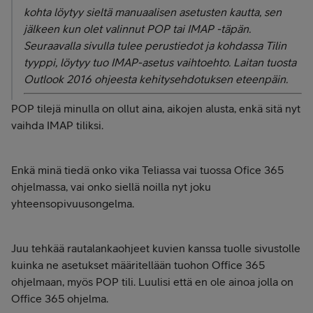
kohta löytyy sieltä manuaalisen asetusten kautta, sen
jälkeen kun olet valinnut POP tai IMAP -täpän.
Seuraavalla sivulla tulee perustiedot ja kohdassa Tilin
tyyppi, löytyy tuo IMAP-asetus vaihtoehto. Laitan tuosta
Outlook 2016 ohjeesta kehitysehdotuksen eteenpäin.
POP tilejä minulla on ollut aina, aikojen alusta, enkä sitä nyt
vaihda IMAP tiliksi.
Enkä minä tiedä onko vika Teliassa vai tuossa Ofice 365
ohjelmassa, vai onko siellä noilla nyt joku
yhteensopivuusongelma.
Juu tehkää rautalankaohjeet kuvien kanssa tuolle sivustolle
kuinka ne asetukset määritellään tuohon Office 365
ohjelmaan, myös POP tili. Luulisi että en ole ainoa jolla on
Office 365 ohjelma.