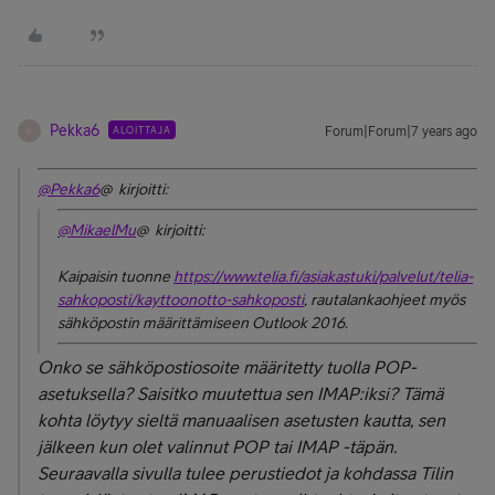
Pekka6
ALOITTAJA
Forum|Forum|7 years ago
P
@Pekka6
@ kirjoitti:
@MikaelMu
@ kirjoitti:
Kaipaisin tuonne
https://www.telia.fi/asiakastuki/palvelut/telia-
sahkoposti/kayttoonotto-sahkoposti
, rautalankaohjeet myös
sähköpostin määrittämiseen Outlook 2016.
Onko se sähköpostiosoite määritetty tuolla POP-
asetuksella? Saisitko muutettua sen IMAP:iksi? Tämä
kohta löytyy sieltä manuaalisen asetusten kautta, sen
jälkeen kun olet valinnut POP tai IMAP -täpän.
Seuraavalla sivulla tulee perustiedot ja kohdassa Tilin