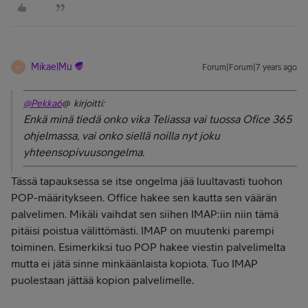
MikaelMu
Forum|Forum|7 years ago
M
@Pekka6
@ kirjoitti:
Enkä minä tiedä onko vika Teliassa vai tuossa Ofice 365
ohjelmassa, vai onko siellä noilla nyt joku
yhteensopivuusongelma.
Tässä tapauksessa se itse ongelma jää luultavasti tuohon
POP-määritykseen. Office hakee sen kautta sen väärän
palvelimen. Mikäli vaihdat sen siihen IMAP:iin niin tämä
pitäisi poistua välittömästi. IMAP on muutenki parempi
toiminen. Esimerkiksi tuo POP hakee viestin palvelimelta
mutta ei jätä sinne minkäänlaista kopiota. Tuo IMAP
puolestaan jättää kopion palvelimelle.