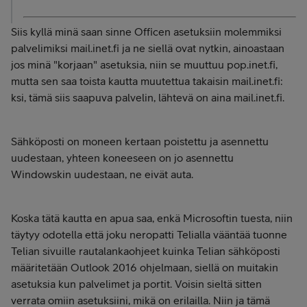
Siis kyllä minä saan sinne Officen asetuksiin molemmiksi
palvelimiksi mail.inet.fi ja ne siellä ovat nytkin, ainoastaan
jos minä "korjaan" asetuksia, niin se muuttuu pop.inet.fi,
mutta sen saa toista kautta muutettua takaisin mail.inet.fi:
ksi, tämä siis saapuva palvelin, lähtevä on aina mail.inet.fi.
Sähköposti on moneen kertaan poistettu ja asennettu
uudestaan, yhteen koneeseen on jo asennettu
Windowskin uudestaan, ne eivät auta.
Koska tätä kautta en apua saa, enkä Microsoftin tuesta, niin
täytyy odotella että joku neropatti Telialla vääntää tuonne
Telian sivuille rautalankaohjeet kuinka Telian sähköposti
määritetään Outlook 2016 ohjelmaan, siellä on muitakin
asetuksia kun palvelimet ja portit. Voisin sieltä sitten
verrata omiin asetuksiini, mikä on erilailla. Niin ja tämä