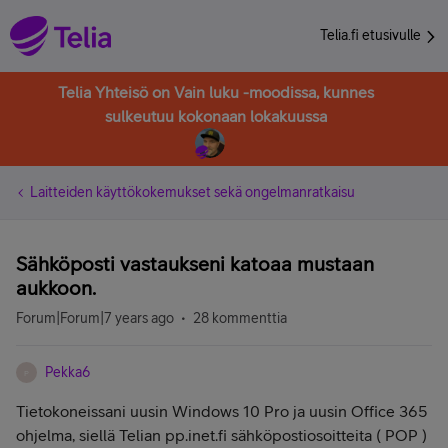
Telia.fi etusivulle
Telia Yhteisö on Vain luku -moodissa, kunnes
sulkeutuu kokonaan lokakuussa
Laitteiden käyttökokemukset sekä ongelmanratkaisu
Sähköposti vastaukseni katoaa mustaan
aukkoon.
Forum|Forum|7 years ago
28 kommenttia
Pekka6
P
Tietokoneissani uusin Windows 10 Pro ja uusin Office 365
ohjelma, siellä Telian pp.inet.fi sähköpostiosoitteita ( POP )