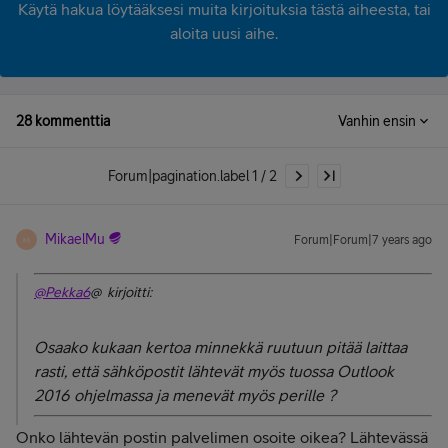
Käytä hakua löytääksesi muita kirjoituksia tästä aiheesta, tai
aloita uusi aihe.
28 kommenttia
Vanhin ensin
Forum|pagination.label 1 / 2
MikaelMu
Forum|Forum|7 years ago
M
@Pekka6
@ kirjoitti:
Osaako kukaan kertoa minnekkä ruutuun pitää laittaa
rasti, että sähköpostit lähtevät myös tuossa Outlook
2016 ohjelmassa ja menevät myös perille ?
Onko lähtevän postin palvelimen osoite oikea? Lähtevässä