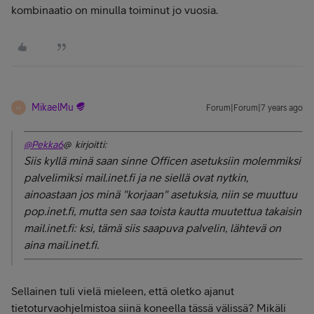
kombinaatio on minulla toiminut jo vuosia.
MikaelMu
Forum|Forum|7 years ago
M
@Pekka6
@ kirjoitti:
Siis kyllä minä saan sinne Officen asetuksiin molemmiksi
palvelimiksi mail.inet.fi ja ne siellä ovat nytkin,
ainoastaan jos minä "korjaan" asetuksia, niin se muuttuu
pop.inet.fi, mutta sen saa toista kautta muutettua takaisin
mail.inet.fi: ksi, tämä siis saapuva palvelin, lähtevä on
aina mail.inet.fi.
Sellainen tuli vielä mieleen, että oletko ajanut
tietoturvaohjelmistoa siinä koneella tässä välissä? Mikäli