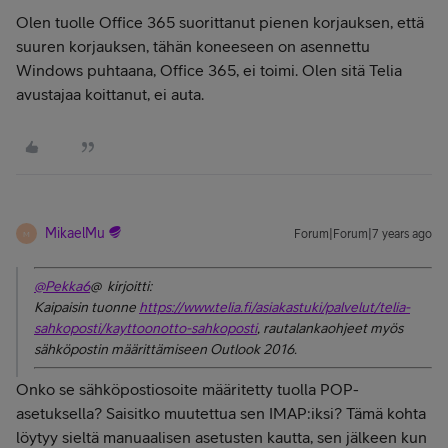
Olen tuolle Office 365 suorittanut pienen korjauksen, että
suuren korjauksen, tähän koneeseen on asennettu
Windows puhtaana, Office 365, ei toimi. Olen sitä Telia
avustajaa koittanut, ei auta.
MikaelMu
Forum|Forum|7 years ago
M
@Pekka6
@ kirjoitti:
Kaipaisin tuonne
https://www.telia.fi/asiakastuki/palvelut/telia-
sahkoposti/kayttoonotto-sahkoposti
, rautalankaohjeet myös
sähköpostin määrittämiseen Outlook 2016.
Onko se sähköpostiosoite määritetty tuolla POP-
asetuksella? Saisitko muutettua sen IMAP:iksi? Tämä kohta
löytyy sieltä manuaalisen asetusten kautta, sen jälkeen kun