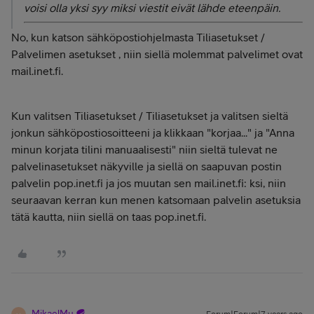
voisi olla yksi syy miksi viestit eivät lähde eteenpäin.
No, kun katson sähköpostiohjelmasta Tiliasetukset /
Palvelimen asetukset , niin siellä molemmat palvelimet ovat
mail.inet.fi.
Kun valitsen Tiliasetukset / Tiliasetukset ja valitsen sieltä
jonkun sähköpostiosoitteeni ja klikkaan "korjaa..." ja "Anna
minun korjata tilini manuaalisesti" niin sieltä tulevat ne
palvelinasetukset näkyville ja siellä on saapuvan postin
palvelin pop.inet.fi ja jos muutan sen mail.inet.fi: ksi, niin
seuraavan kerran kun menen katsomaan palvelin asetuksia
tätä kautta, niin siellä on taas pop.inet.fi.