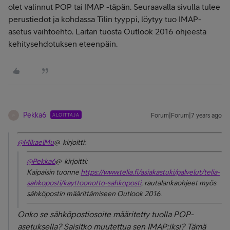
olet valinnut POP tai IMAP -täpän. Seuraavalla sivulla tulee
perustiedot ja kohdassa Tilin tyyppi, löytyy tuo IMAP-
asetus vaihtoehto. Laitan tuosta Outlook 2016 ohjeesta
kehitysehdotuksen eteenpäin.
Pekka6
ALOITTAJA
Forum|Forum|7 years ago
P
@MikaelMu
@ kirjoitti:
@Pekka6
@ kirjoitti:
Kaipaisin tuonne
https://www.telia.fi/asiakastuki/palvelut/telia-
sahkoposti/kayttoonotto-sahkoposti
, rautalankaohjeet myös
sähköpostin määrittämiseen Outlook 2016.
Onko se sähköpostiosoite määritetty tuolla POP-
asetuksella? Saisitko muutettua sen IMAP:iksi? Tämä