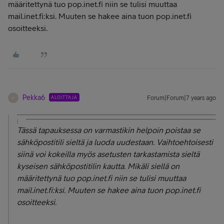
määritettynä tuo pop.inet.fi niin se tulisi muuttaa
mail.inet.fi:ksi. Muuten se hakee aina tuon pop.inet.fi
osoitteeksi.
Pekka6
ALOITTAJA
Forum|Forum|7 years ago
P
Tässä tapauksessa on varmastikin helpoin poistaa se
sähköpostitili sieltä ja luoda uudestaan. Vaihtoehtoisesti
siinä voi kokeilla myös asetusten tarkastamista sieltä
kyseisen sähköpostitilin kautta. Mikäli siellä on
määritettynä tuo pop.inet.fi niin se tulisi muuttaa
mail.inet.fi:ksi. Muuten se hakee aina tuon pop.inet.fi
osoitteeksi.