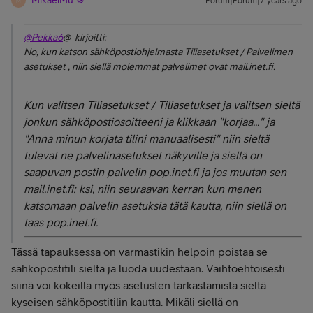
MikaelMu
Forum|Forum|7 years ago
M
@Pekka6
@ kirjoitti:
No, kun katson sähköpostiohjelmasta Tiliasetukset / Palvelimen
asetukset , niin siellä molemmat palvelimet ovat mail.inet.fi.
Kun valitsen Tiliasetukset / Tiliasetukset ja valitsen sieltä
jonkun sähköpostiosoitteeni ja klikkaan "korjaa..." ja
"Anna minun korjata tilini manuaalisesti" niin sieltä
tulevat ne palvelinasetukset näkyville ja siellä on
saapuvan postin palvelin pop.inet.fi ja jos muutan sen
mail.inet.fi: ksi, niin seuraavan kerran kun menen
katsomaan palvelin asetuksia tätä kautta, niin siellä on
taas pop.inet.fi.
Tässä tapauksessa on varmastikin helpoin poistaa se
sähköpostitili sieltä ja luoda uudestaan. Vaihtoehtoisesti
siinä voi kokeilla myös asetusten tarkastamista sieltä
kyseisen sähköpostitilin kautta. Mikäli siellä on