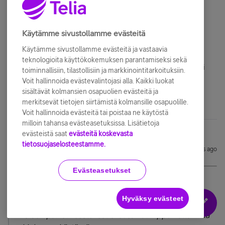
Ongelmana tässä on nyt että se sinun käyttämä ohjelma
vaihtaa niitä palvelinasetuksia itsestään.
Käytämme sivustollamme evästeitä
Tuota myös kollega testasi Outlookin kanssa mutta ei
Käytämme sivustollamme evästeitä ja vastaavia
saanut ongelmaa toistettua.
teknologioita käyttökokemuksen parantamiseksi sekä
Onko sinun Office 365 ihan yksityis käyttöön ostettu vai
toiminnallisiin, tilastollisiin ja markkinointitarkoituksiin.
jokin firman tai oppilaitoksen lisenssin alainen?
Voit hallinnoida evästevalintojasi alla. Kaikki luokat
sisältävät kolmansien osapuolien evästeitä ja
merkitsevät tietojen siirtämistä kolmansille osapuolille.
Voit hallinnoida evästeitä tai poistaa ne käytöstä
milloin tahansa evästeasetuksissa. Lisätietoja
evästeistä saat
evästeitä koskevasta
tietosuojaselosteestamme.
Pekka6
ALOITTAJA
Forum|Forum|6 years ago
P
Evästeasetukset
@JuhoOlliLo
@ kirjoitti:
Sähköpostiohjelmien ohjeet on tehty 3 yleisimpään
maksuttomaan ohjelmaan.
Hyväksy evästeet
Meidän palvelinasetukset ovat samat riippumatta mikä