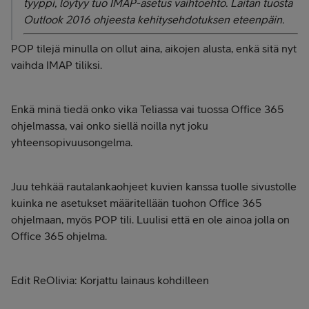
tyyppi, löytyy tuo IMAP-asetus vaihtoehto. Laitan tuosta
Outlook 2016 ohjeesta kehitysehdotuksen eteenpäin.
POP tilejä minulla on ollut aina, aikojen alusta, enkä sitä nyt
vaihda IMAP tiliksi.
Enkä minä tiedä onko vika Teliassa vai tuossa Office 365
ohjelmassa, vai onko siellä noilla nyt joku
yhteensopivuusongelma.
Juu tehkää rautalankaohjeet kuvien kanssa tuolle sivustolle
kuinka ne asetukset määritellään tuohon Office 365
ohjelmaan, myös POP tili. Luulisi että en ole ainoa jolla on
Office 365 ohjelma.
Edit ReOlivia: Korjattu lainaus kohdilleen