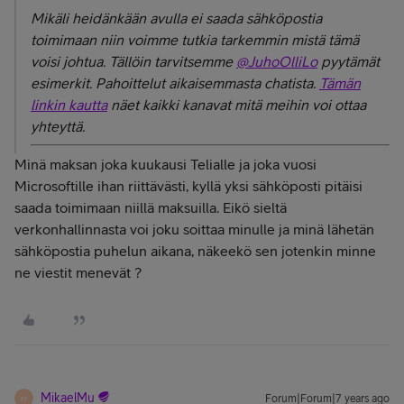
Mikäli heidänkään avulla ei saada sähköpostia
toimimaan niin voimme tutkia tarkemmin mistä tämä
voisi johtua. Tällöin tarvitsemme
@JuhoOlliLo
pyytämät
esimerkit. Pahoittelut aikaisemmasta chatista.
Tämän
linkin kautta
näet kaikki kanavat mitä meihin voi ottaa
yhteyttä.
Minä maksan joka kuukausi Telialle ja joka vuosi
Microsoftille ihan riittävästi, kyllä yksi sähköposti pitäisi
saada toimimaan niillä maksuilla. Eikö sieltä
verkonhallinnasta voi joku soittaa minulle ja minä lähetän
sähköpostia puhelun aikana, näkeekö sen jotenkin minne
ne viestit menevät ?
MikaelMu
Forum|Forum|7 years ago
M