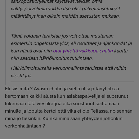
sähköpostiohjelmat käyttävät heidän omia
välityspalvelimia vaikka itse olisi palvelinasetukset
määrittänyt ihan oikein meidän asetusten mukaan.
Tämä voidaan tarkistaa jos voit ottaa muutaman
esimerkin ongelmasta ylös, eli osoitteet ja ajankohdat ja
kun nämä ovat niin
otat yhtettä vaikkapa chatin
kautta
niin saadaan häiriöilmoitus tutkintaan.
Häiriöilmoituksella verkonhallinta tarkistaa että mihin
viestit jää.
Eli siis mitä ? Avasin chatin ja siellä olisi pitänyt alkaa
kertomaan kaikki alusta kun asiakaspalvelija ei suostunut
lukemaan tätä viestiketjua eikä suostunut soittamaan
minulle ja lopulta kertoi että vika ei ole Teliassa, no senhän
minä jo tiesinkin. Kuinka minä saan yhteyden johonkin
verkonhallintaan ?