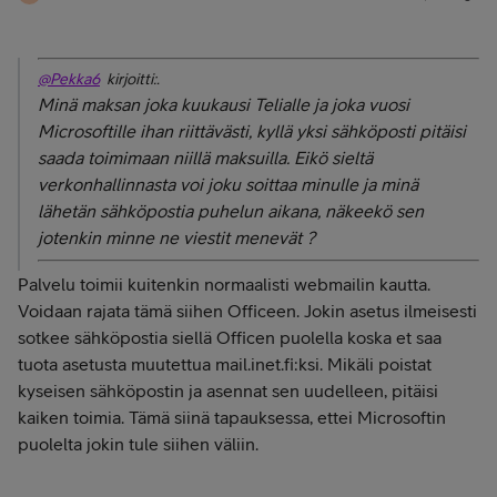
@Pekka6
kirjoitti:.
Minä maksan joka kuukausi Telialle ja joka vuosi
Microsoftille ihan riittävästi, kyllä yksi sähköposti pitäisi
saada toimimaan niillä maksuilla. Eikö sieltä
verkonhallinnasta voi joku soittaa minulle ja minä
lähetän sähköpostia puhelun aikana, näkeekö sen
jotenkin minne ne viestit menevät ?
Palvelu toimii kuitenkin normaalisti webmailin kautta.
Voidaan rajata tämä siihen Officeen. Jokin asetus ilmeisesti
sotkee sähköpostia siellä Officen puolella koska et saa
tuota asetusta muutettua mail.inet.fi:ksi. Mikäli poistat
kyseisen sähköpostin ja asennat sen uudelleen, pitäisi
kaiken toimia. Tämä siinä tapauksessa, ettei Microsoftin
puolelta jokin tule siihen väliin.