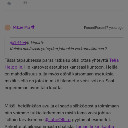
MikaelMu
Forum|Forum|7 years ago
M
@Pekka6
@ kirjoitti:
Kuinka minä saan yhteyden johonkin verkonhallintaan ?
Tässä tapauksessa paras ratkaisu olisi ottaa yhteyttä
Telia
Helppiin
. He katsovat asetukset kanssasi kuntoon. Heillä
on mahdollisuus tulla myös etänä katsomaan asetuksia,
mikäli siellä on jotakin mikä tilannetta voisi sotkea. Saat
nopeimman avun tätä kautta.
Mikäli heidänkään avulla ei saada sähköpostia toimimaan
niin voimme tutkia tarkemmin mistä tämä voisi johtua.
Tällöin tarvitsemme
@JuhoOlliLo
pyytämät esimerkit.
Pahoittelut aikaisemmasta chatista.
Tämän linkin kautta