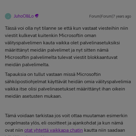
JuhoOlliLo
Forum|Forum|7 years ago
J
Tässä voi olla nyt tilanne se että kun vastaat viesteihin niin
viestit kulkevat kuitenkin Microsoftin oman
välityspalvelimen kauta vaikka olet palvelinasetuksiksi
määrittänyt meidän palvelimet ja nyt sitten nämä
Microsoftin palvelimelta tulevat viestit blokkaantuvat
meidän palvelimelta.
Tapauksia on tullut vastaan missä Microsoftin
sähköpostiohjelmat käyttävät heidän omia välityspalvelimia
vaikka itse olisi palvelinasetukset määrittänyt ihan oikein
meidän asetusten mukaan.
Tämä voidaan tarkistaa jos voit ottaa muutaman esimerkin
ongelmasta ylös, eli osoitteet ja ajankohdat ja kun nämä
ovat niin
otat yhtettä vaikkapa chatin
kautta niin saadaan