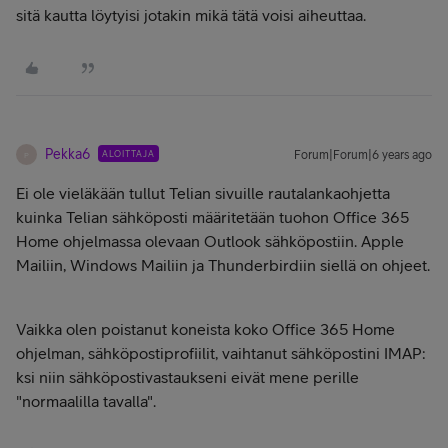
sitä kautta löytyisi jotakin mikä tätä voisi aiheuttaa.
Pekka6
ALOITTAJA
Forum|Forum|6 years ago
P
Ei ole vieläkään tullut Telian sivuille rautalankaohjetta
kuinka Telian sähköposti määritetään tuohon Office 365
Home ohjelmassa olevaan Outlook sähköpostiin. Apple
Mailiin, Windows Mailiin ja Thunderbirdiin siellä on ohjeet.
Vaikka olen poistanut koneista koko Office 365 Home
ohjelman, sähköpostiprofiilit, vaihtanut sähköpostini IMAP:
ksi niin sähköpostivastaukseni eivät mene perille
"normaalilla tavalla".