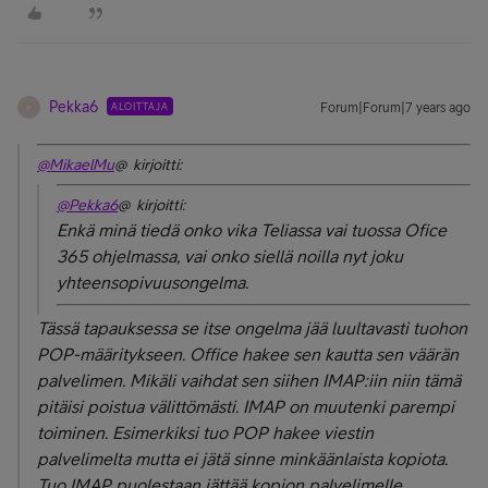
Pekka6
ALOITTAJA
Forum|Forum|7 years ago
P
@MikaelMu
@ kirjoitti:
@Pekka6
@ kirjoitti:
Enkä minä tiedä onko vika Teliassa vai tuossa Ofice
365 ohjelmassa, vai onko siellä noilla nyt joku
yhteensopivuusongelma.
Tässä tapauksessa se itse ongelma jää luultavasti tuohon
POP-määritykseen. Office hakee sen kautta sen väärän
palvelimen. Mikäli vaihdat sen siihen IMAP:iin niin tämä
pitäisi poistua välittömästi. IMAP on muutenki parempi
toiminen. Esimerkiksi tuo POP hakee viestin
palvelimelta mutta ei jätä sinne minkäänlaista kopiota.
Tuo IMAP puolestaan jättää kopion palvelimelle.