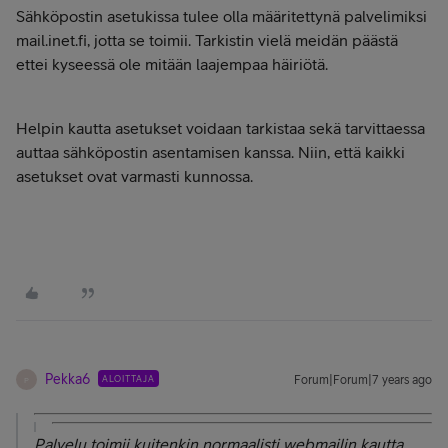
Sähköpostin asetukissa tulee olla määritettynä palvelimiksi
mail.inet.fi, jotta se toimii. Tarkistin vielä meidän päästä
ettei kyseessä ole mitään laajempaa häiriötä.
Helpin kautta asetukset voidaan tarkistaa sekä tarvittaessa
auttaa sähköpostin asentamisen kanssa. Niin, että kaikki
asetukset ovat varmasti kunnossa.
Pekka6
ALOITTAJA
Forum|Forum|7 years ago
P
Palvelu toimii kuitenkin normaalisti webmailin kautta.