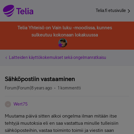
Telia.fi etusivulle
Telia Yhteisö on Vain luku -moodissa, kunnes
sulkeutuu kokonaan lokakuussa
Laitteiden käyttökokemukset sekä ongelmanratkaisu
Sähköpostiin vastaaminen
Forum|Forum|8 years ago
1 kommentti
Wert75
W
Muutama päivä sitten alkoi ongelma ilman mitään itse
tehtyjä muutoksia eli en saa vastattua minulle tulleisiin
sähköposteihin, vastaa toiminto toimii ja viestin saan