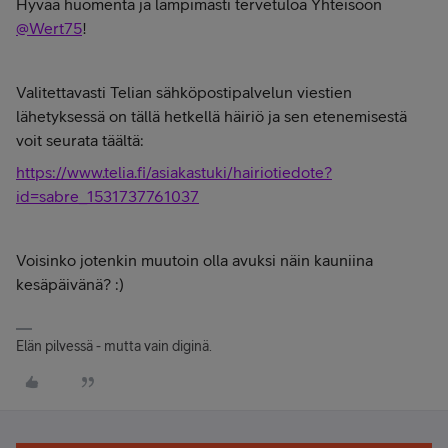
Hyvää huomenta ja lämpimästi tervetuloa Yhteisöön
@Wert75
!
Valitettavasti Telian sähköpostipalvelun viestien
lähetyksessä on tällä hetkellä häiriö ja sen etenemisestä
voit seurata täältä:
https://www.telia.fi/asiakastuki/hairiotiedote?
id=sabre_1531737761037
Voisinko jotenkin muutoin olla avuksi näin kauniina
kesäpäivänä? :)
Elän pilvessä - mutta vain diginä.