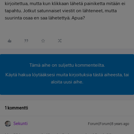
kirjoitettua, mutta kun klikkaan lähetä painiketta mitään ei
tapahtu. Jotkut satunnaiset viestit on lähteneet, mutta
suurinta osaa en saa lähetettyä. Apua?
Tämä aihe on suljettu kommenteilta.
Käytä hakua löytääksesi muita kirjoituksia tästä aiheesta, tai
aloita uusi aihe.
1 kommentti
Sekunti
Forum|Forum|8 years ago