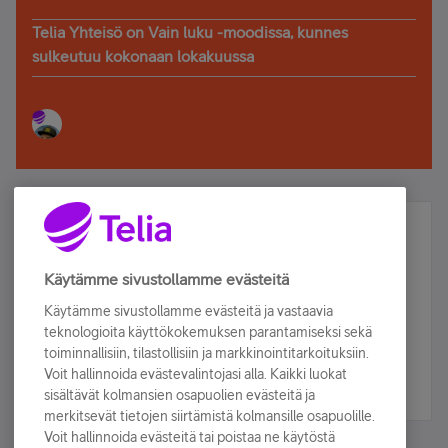
Telia Yhteisö on Vain luku -moodissa, kunnes
sulkeutuu kokonaan lokakuussa
Älä jää paitsi – osallistu ja voita!
Tilaa Telian uutiskirje ja olet mukana arvonnassa.
Käytämme sivustollamme evästeitä
Samalla saat parhaat asiakasedut suoraan
Käytämme sivustollamme evästeitä ja vastaavia
sähköpostiisi.
teknologioita käyttökokemuksen parantamiseksi sekä
toiminnallisiin, tilastollisiin ja markkinointitarkoituksiin.
Voit hallinnoida evästevalintojasi alla. Kaikki luokat
Tilaa nyt
sisältävät kolmansien osapuolien evästeitä ja
merkitsevät tietojen siirtämistä kolmansille osapuolille.
Voit hallinnoida evästeitä tai poistaa ne käytöstä