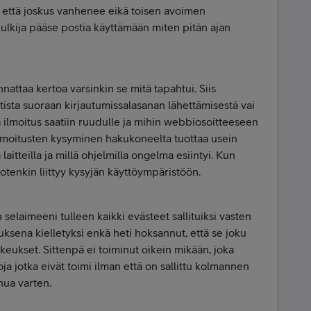
 että joskus vanhenee eikä toisen avoimen
ulkija pääse postia käyttämään miten pitän ajan
nnattaa kertoa varsinkin se mitä tapahtui. Siis
tista suoraan kirjautumissalasanan lähettämisestä vai
 ilmoitus saatiin ruudulle ja mihin webbiosoitteeseen
n ilmoitusten kysyminen hakukoneelta tuottaa usein
laitteilla ja millä ohjelmilla ongelma esiintyi. Kun
otenkin liittyy kysyjän käyttöympäristöön.
 selaimeeni tulleen kaikki evästeet sallituiksi vasten
tuksena kielletyksi enkä heti hoksannut, että se joku
keukset. Sittenpä ei toiminut oikein mikään, joka
toja jotka eivät toimi ilman että on sallittu kolmannen
nua varten.