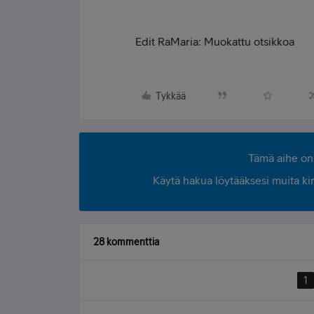
Edit RaMaria: Muokattu otsikkoa
Tykkää
Tämä aihe on 
Käytä hakua löytääksesi muita kirjo
28 kommenttia
1