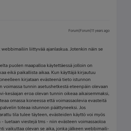
Forum|Forum|11 years ago
t webbimailiin liittyvää ajanlaskua. Jotenkin näin se
elta puolen maapalloa käytettäessä jolloin on
aa eikä paikallista aikaa. Kun käyttäjä kirjautuu
oneelleen kirjataan evästeenä tieto istunnon
on voimassa tunnin asetushetkestä eteenpäin olevaan
alvi-kesäajan eroa olevan tunnin oikeaa aikaisemmaksi,
toteaa omassa koneessa että voimassaolevia evasteitä
 palvelin toteaa istunnon päättyneeksi. Jos
arattu tila tulee täyteen, evästeiden käyttö voi myös
 - luetaan viestejä tms - niin evästeen voimassaoloa
i vaikuttaa olevan se aika, jonka jälkeen webbimaili-