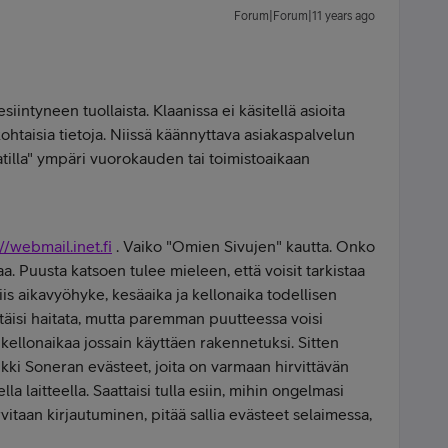
Forum|Forum|11 years ago
siintyneen tuollaista. Klaanissa ei käsitellä asioita
kohtaisia tietoja. Niissä käännyttava asiakaspalvelun
tilla" ympäri vuorokauden tai toimistoaikaan
//webmail.inet.fi
. Vaiko "Omien Sivujen" kautta. Onko
a. Puusta katsoen tulee mieleen, että voisit tarkistaa
 siis aikavyöhyke, kesäaika ja kellonaika todellisen
täisi haitata, mutta paremman puutteessa voisi
 kellonaikaa jossain käyttäen rakennetuksi. Sitten
aikki Soneran evästeet, joita on varmaan hirvittävän
lla laitteella. Saattaisi tulla esiin, mihin ongelmasi
 tarvitaan kirjautuminen, pitää sallia evästeet selaimessa,