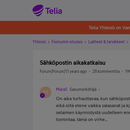
Telia Yhteisö on Va
Yhteisö
Foorumin etusivu
Laitteet & tarvikkeet
Sähköpostin aikakatkaisu
Forum|Forum|11 years ago
28 kommenttia
19
MaraS
Savumerkittäjä
M
On aika turhauttavaa, kun sähköpost
eikä siitä etene vaikka salasanat ja 
selaimen käynnistystä uudelleen enn
toimintaa, tämä on virhe...