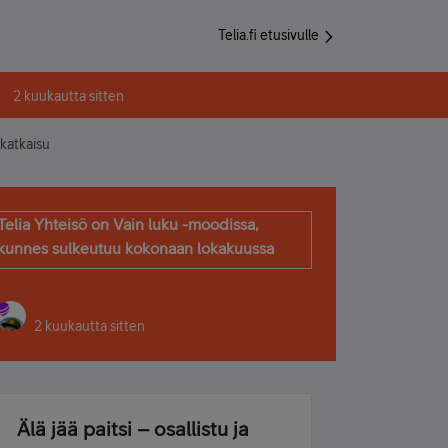
Telia.fi etusivulle
2 kuukautta sitten
katkaisu
Telia Yhteisö on Vain luku -moodissa,
kunnes sulkeutuu kokonaan lokakuussa
2 kuukautta sitten
Älä jää paitsi – osallistu ja