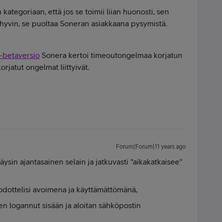
ategoriaan, että jos se toimii liian huonosti, sen
i hyvin, se puoltaa Soneran asiakkaana pysymistä.
-betaversio
Sonera kertoi timeoutongelmaa korjatun
rjatut ongelmat liittyivät.
Forum|Forum|11 years ago
ysin ajantasainen selain ja jatkuvasti "aikakatkaisee"
to odottelisi avoimena ja käyttämättömänä,
olen logannut sisään ja aloitan sähköpostin