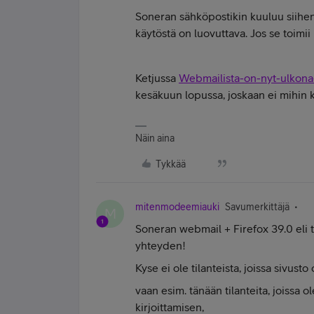
Soneran sähköpostikin kuuluu siihen k
käytöstä on luovuttava. Jos se toimi
Ketjussa
Webmailista-on-nyt-ulkona
kesäkuun lopussa, joskaan ei mihin ko
Näin aina
Tykkää
mitenmodeemiauki
Savumerkittäjä
M
Soneran webmail + Firefox 39.0 eli tä
yhteyden!
Kyse ei ole tilanteista, joissa sivus
vaan esim. tänään tilanteita, joissa 
kirjoittamisen,