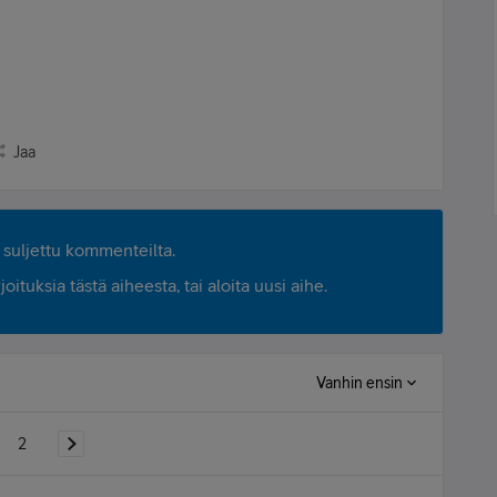
Jaa
suljettu kommenteilta.
ituksia tästä aiheesta, tai aloita uusi aihe.
Vanhin ensin
2