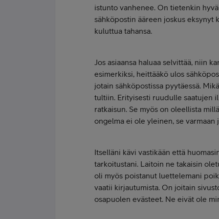
istunto vanhenee. On tietenkin hyvä
sähköpostin ääreen joskus eksynyt k
kuluttua tahansa.
Jos asiaansa haluaa selvittää, niin ka
esimerkiksi, heittääkö ulos sähköpos
jotain sähköpostissa pyytäessä. Mikä
tultiin. Erityisesti ruudulle saatuje
ratkaisun. Se myös on oleellista millä 
ongelma ei ole yleinen, se varmaan j
Itselläni kävi vastikään että huomasin
tarkoitustani. Laitoin ne takaisin ole
oli myös poistanut luettelemani poik
vaatii kirjautumista. On joitain sivus
osapuolen evästeet. Ne eivät ole mi