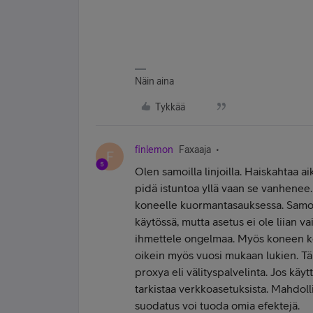
Näin aina
Tykkää
finlemon
Faxaaja
F
Olen samoilla linjoilla. Haiskahtaa a
pidä istuntoa yllä vaan se vanhenee.
koneelle kuormantasauksessa. Samoin
käytössä, mutta asetus ei ole liian 
ihmettele ongelmaa. Myös koneen kel
oikein myös vuosi mukaan lukien. Tä
proxya eli välityspalvelinta. Jos käyt
tarkistaa verkkoasetuksista. Mahdoll
suodatus voi tuoda omia efektejä.