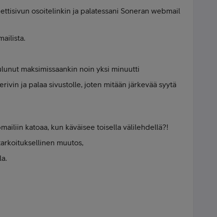
nettisivun osoitelinkin ja palatessani Soneran webmail
ailista.
ulunut maksimissaankin noin yksi minuutti
erivin ja palaa sivustolle, joten mitään järkevää syytä
mailiin katoaa, kun käväisee toisella välilehdellä?!
 tarkoituksellinen muutos,
la.