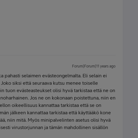
Forum|Forum|11 years ago
ika pahasti selaimen evästeongelmalta. Eli selain ei
 Joko siksi että seuraava kutsu menee toiselle
 tuon evästeasteukset olisi hyvä tarkistaa että ne on
vainoharhainen. Jos ne on kokonaan poistettuna, niin en
lon oikeellisuus kannattaa tarkistaa että se on
män jälkeen kannattaa tarkistaa että käyttääkö kone
tää, niin mitä. Myös minipalvelinten asetus olisi hyvä
isesti virustorjunnan ja tämän mahdollinen sisällön