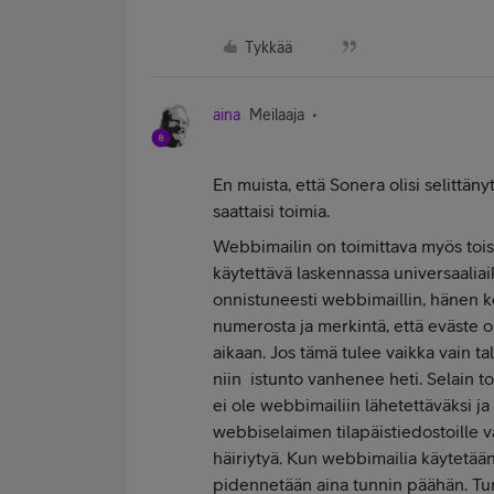
Tykkää
aina
Meilaaja
En muista, että Sonera olisi selittäny
saattaisi toimia.
Webbimailin on toimittava myös tois
käytettävä laskennassa universaaliaik
onnistuneesti webbimaillin, hänen k
numerosta ja merkintä, että eväste 
aikaan. Jos tämä tulee vaikka vain t
niin istunto vanhenee heti. Selain 
ei ole webbimailiin lähetettäväksi ja
webbiselaimen tilapäistiedostoille v
häiriytyä. Kun webbimailia käytetään
pidennetään aina tunnin päähän. Tunt