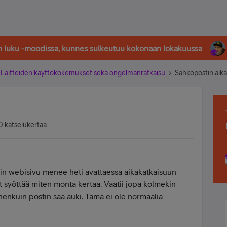
in luku -moodissa, kunnes sulkeutuu kokonaan lokakuussa
Laitteiden käyttökokemukset sekä ongelmanratkaisu
Sähköpostin aika
0 katselukertaa
in webisivu menee heti avattaessa aikakatkaisuun
kjt syöttää miten monta kertaa. Vaatii jopa kolmekin
enkuin postin saa auki. Tämä ei ole normaalia