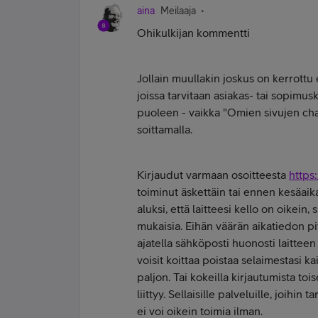
aina
Meilaaja
Ohikulkijan kommentti
Jollain muullakin joskus on kerrottu e
joissa tarvitaan asiakas- tai sopimus
puoleen - vaikka "Omien sivujen cha
soittamalla.
Kirjaudut varmaan osoitteesta
https:
toiminut äskettäin tai ennen kesäaika
aluksi, että laitteesi kello on oikein,
mukaisia. Eihän väärän aikatiedon pi
ajatella sähköposti huonosti laitteen
voisit koittaa poistaa selaimestasi k
paljon. Tai kokeilla kirjautumista toise
liittyy. Sellaisille palveluille, joihin
ei voi oikein toimia ilman.